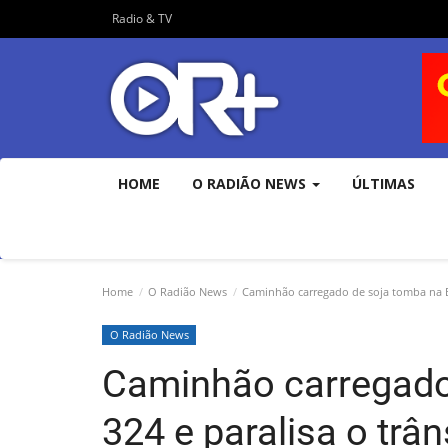
Radio & TV
HOME
O RADIÃO NEWS
ÚLTIMAS
Home
O Radião News
Caminhão carregado de soja tomba na BR-
O Radião News
Caminhão carregado
324 e paralisa o trân