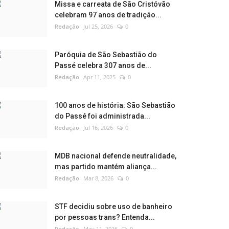
Missa e carreata de São Cristóvão
celebram 97 anos de tradição...
Redação
Jul 25, 2026
0
Paróquia de São Sebastião do
Passé celebra 307 anos de...
Redação
Apr 11, 2025
0
100 anos de história: São Sebastião
do Passé foi administrada...
Redação
Jul 16, 2026
0
MDB nacional defende neutralidade,
mas partido mantém aliança...
Redação
Mar 8, 2026
0
STF decidiu sobre uso de banheiro
por pessoas trans? Entenda...
Redação
May 11, 2026
0