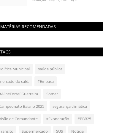
MATÉRIAS RECOMENDADAS
TAGS
Política Municipal
saúde pública
mercado do café.
#Embasa
#AlineForteEGuerreira
Somar
Campeonato Baiano 2025
segurança climática
Visão de Comandante
#Exoneração
#BBB25
Trânsito
Supermercado
SUS
Notícia