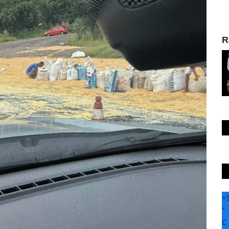
R
+
°
C