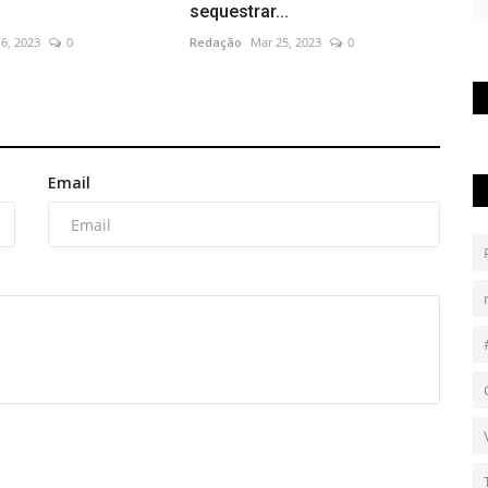
sequestrar...
6, 2023
0
Redação
Mar 25, 2023
0
Email