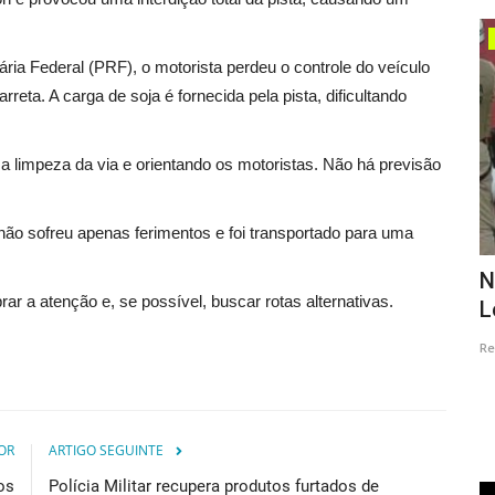
Esportes
ria Federal (PRF), o motorista perdeu o controle do veículo
ta. A carga de soja é fornecida pela pista, dificultando
a limpeza da via e orientando os motoristas. Não há previsão
hão sofreu apenas ferimentos e foi transportado para uma
 e
No VI X BA deu o time da casa, pega
P
r a atenção e, se possível, buscar rotas alternativas.
Leão .
e
Redação
Feb 18, 2024
0
Re
OR
ARTIGO SEGUINTE
os
Polícia Militar recupera produtos furtados de