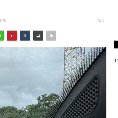
08:40
0
T