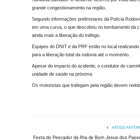
grande congestionamento na região.
Política
Segundo informações preliminares da Polícia Rodoviá
em uma curva, o que descobriu no tombamento da carre
ainda mais a liberação do tráfego.
Equipes do DNIT e da PRF estão no local realizando 
para a liberação total da rodovia até o momento.
Apesar do impacto do acidente, o condutor do camin
unidade de saúde na próxima.
ia Batista no
Justiça Eleitoral rejeita recurso
Os motoristas que trafegam pela região devem redobra
...
confirma o mandato...
0
Redação
Apr 8, 2025
0
a, foram classificados para
ARTIGO ANTERI
Festa do Pescador da Ilha de Bom Jesus dos Pass