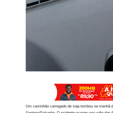
Um caminhão carregado de soja tombou na manhã dest
Santana/Salvador. O acidente ocorreu por volta das 