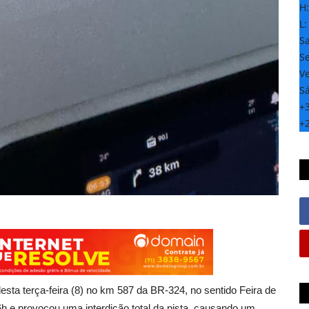
H
L
S
Se
Ve
S
+
+
a terça-feira (8) no km 587 da BR-324, no sentido Feira de
6h e provocou uma interdição total da pista, causando um