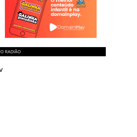
O RADIÃO
V