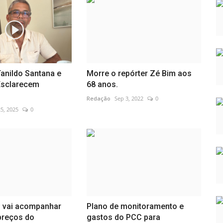
Tanildo Santana e
Morre o repórter Zé Bim aos
Esclarecem
68 anos.
Redação
Sep 3, 2022
0
5, 2025
0
 vai acompanhar
Plano de monitoramento e
 preços do
gastos do PCC para