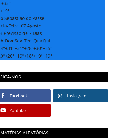
:
+
33°
:
+
19°
ao Sebastiao do Passe
xta-Feira, 07 Agosto
r Previsão de 7 Dias
áb
Dom
Seg
Ter
Qua
Qui
34°
+
31°
+
31°
+
28°
+
30°
+
25°
20°
+
20°
+
19°
+
18°
+
19°
+
19°
SIGA-NOS
Facebook
Instagram
Youtube
MATÉRIAS ALEATÓRIAS