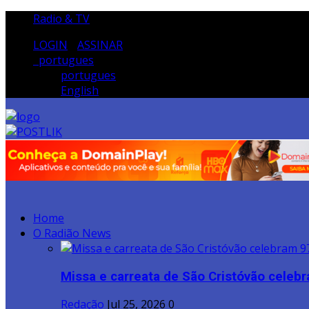
Radio & TV
LOGIN
/
ASSINAR
portugues
portugues
English
Home
O Radião News
Missa e carreata de São Cristóvão celebr
Redação
Jul 25, 2026
0