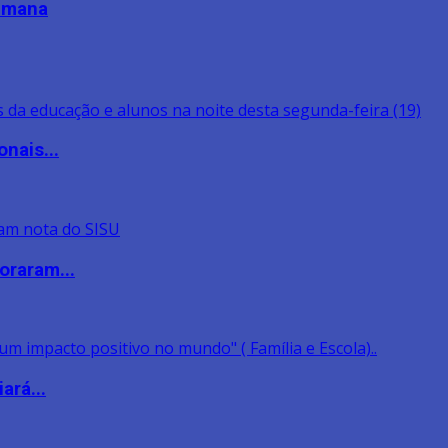
semana
nais...
oraram...
ará...