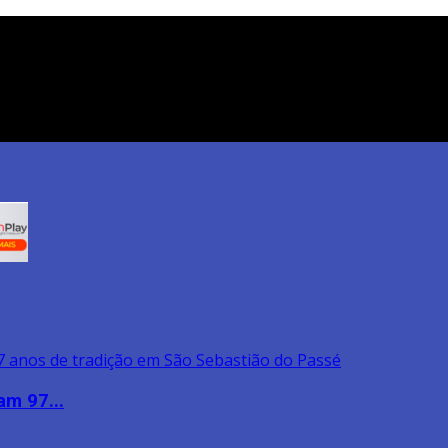
am 97...