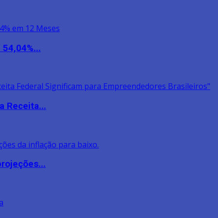
 54,04%...
 Receita...
rojeções...