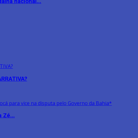
lha nacional...
NARRATIVA?
 Zé...