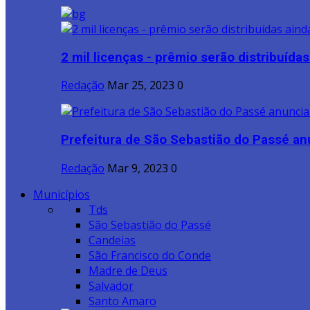
2 mil licenças - prêmio serão distribuídas 
Redação
Mar 25, 2023
0
Prefeitura de São Sebastião do Passé anu
Redação
Mar 9, 2023
0
Municípios
Tds
São Sebastião do Passé
Candeias
São Francisco do Conde
Madre de Deus
Salvador
Santo Amaro