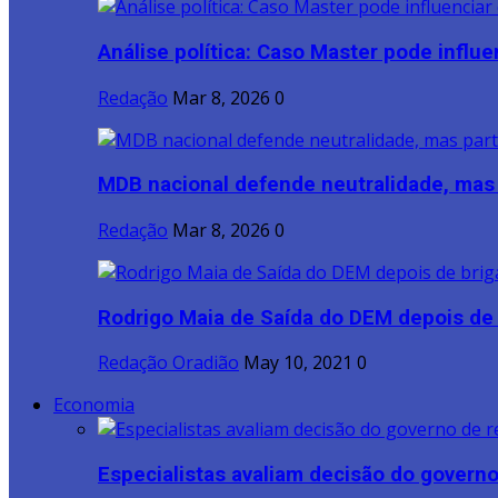
Análise política: Caso Master pode influen
Redação
Mar 8, 2026
0
MDB nacional defende neutralidade, mas p
Redação
Mar 8, 2026
0
Rodrigo Maia de Saída do DEM depois de b
Redação Oradião
May 10, 2021
0
Economia
Especialistas avaliam decisão do governo 