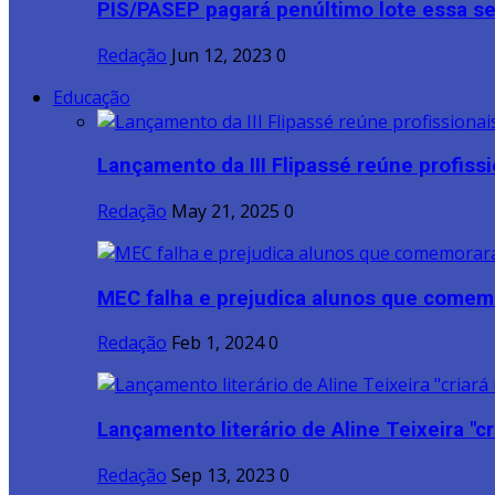
PIS/PASEP pagará penúltimo lote essa 
Redação
Jun 12, 2023
0
Educação
Lançamento da III Flipassé reúne profissio
Redação
May 21, 2025
0
MEC falha e prejudica alunos que comem
Redação
Feb 1, 2024
0
Lançamento literário de Aline Teixeira "cri
Redação
Sep 13, 2023
0