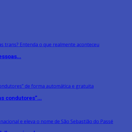
ssoas...
s condutores”...