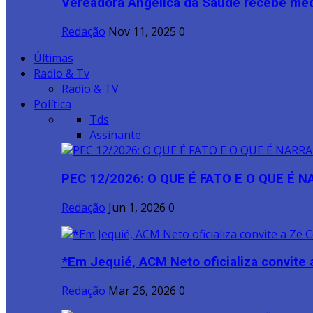
Vereadora Angélica da Saúde recebe meda
Redação
Nov 11, 2025
0
Últimas
Radio & Tv
Radio & TV
Política
Tds
Assinante
PEC 12/2026: O QUE É FATO E O QUE É 
Redação
Jun 1, 2026
0
*Em Jequié, ACM Neto oficializa convite a
Redação
Mar 26, 2026
0