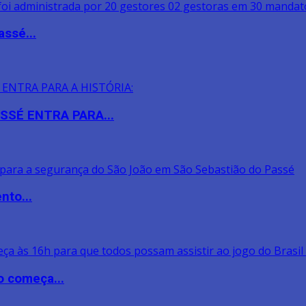
assé...
SSÉ ENTRA PARA...
nto...
o começa...