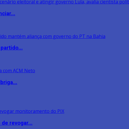
ciar...
artido...
riga...
de revogar...