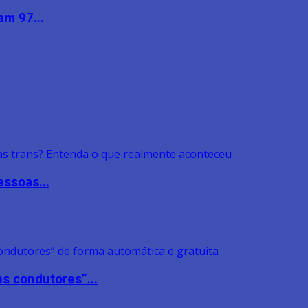
am 97...
ssoas...
s condutores”...