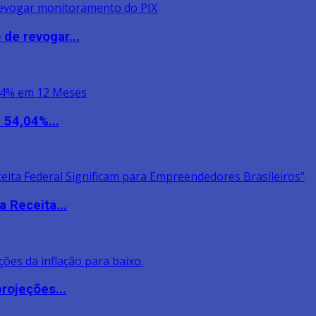
de revogar...
 54,04%...
 Receita...
rojeções...