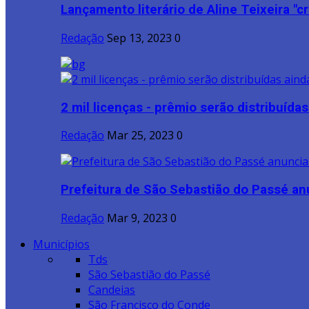
Lançamento literário de Aline Teixeira "cri
Redação
Sep 13, 2023
0
2 mil licenças - prêmio serão distribuídas 
Redação
Mar 25, 2023
0
Prefeitura de São Sebastião do Passé anu
Redação
Mar 9, 2023
0
Municípios
Tds
São Sebastião do Passé
Candeias
São Francisco do Conde