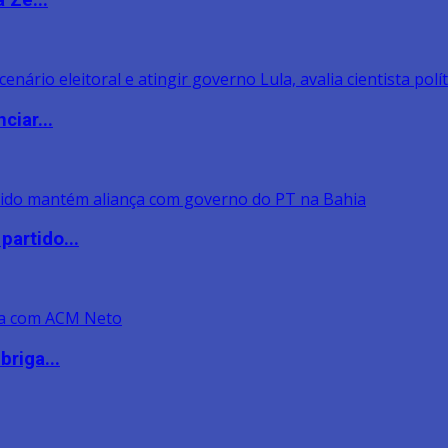
 Zé...
ciar...
artido...
riga...