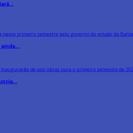
ará...
ainda...
ncia...