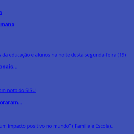
semana
nais...
oraram...