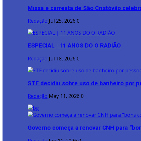
Missa e carreata de São Cristóvão celebr
Redação
Jul 25, 2026
0
ESPECIAL | 11 ANOS DO O RADIÃO
Redação
Jul 18, 2026
0
STF decidiu sobre uso de banheiro por pe
Redação
May 11, 2026
0
Governo começa a renovar CNH para “bon
Redação
Jan 11, 2026
0