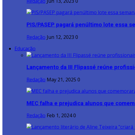
Redação
Jun 13, 2023
0
PIS/PASEP pagará penúltimo lote essa 
Redação
Jun 12, 2023
0
Educação
Lançamento da III Flipassé reúne profissio
Redação
May 21, 2025
0
MEC falha e prejudica alunos que comem
Redação
Feb 1, 2024
0