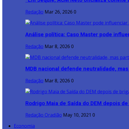
*Em Jequié, ACM Neto oficializa convite a
Redação
Mar 26, 2026
0
Análise política: Caso Master pode influen
Redação
Mar 8, 2026
0
MDB nacional defende neutralidade, mas p
Redação
Mar 8, 2026
0
Rodrigo Maia de Saída do DEM depois de b
Redação Oradião
May 10, 2021
0
Economia