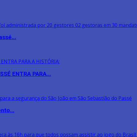
assé...
SSÉ ENTRA PARA...
nto...