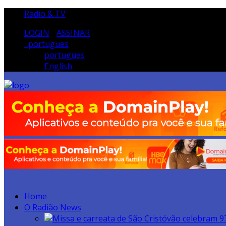
Radio & TV
LOGIN
/
ASSINAR
portugues
portugues
English
Home
O Radião News