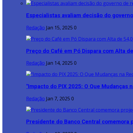
Especialistas avaliam decisão do governo 
Redação
Jan 15, 2025
0
Preço do Café em Pó Dispara com Alta de
Redação
Jan 14, 2025
0
"Impacto do PIX 2025: O Que Mudanças na
Redação
Jan 7, 2025
0
Presidente do Banco Central comemora p