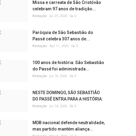
Missa e carreata de São Cristóvão
celebram 97 anos de tradição...
Redação
Jul 25, 2026
0
Paróquia de São Sebastião do
Passé celebra 307 anos de...
Redação
Apr 11, 2025
0
100 anos de história: São Sebastião
do Passé foi administrada...
Redação
Jul 16, 2026
0
NESTE DOMINGO, SÃO SEBASTIÃO
DO PASSÉ ENTRA PARA A HISTÓRIA:
Redação
Jul 14, 2026
0
MDB nacional defende neutralidade,
mas partido mantém aliança...
Redação
Mar 8, 2026
0