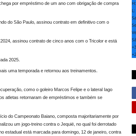
H
, chega por empréstimo de um ano com obrigação de compra
L
S
do do São Paulo, assinou contrato em definitivo com o
Se
Ve
S
2024, assinou contrato de cinco anos com o Tricolor e está
+
+
orada 2025.
 mais uma temporada e retornou aos treinamentos.
uperação, como o goleiro Marcos Felipe e o lateral Iago
utros atletas retornaram de empréstimos e também se
 início do Campeonato Baiano, composta majoritariamente por
lizou um jogo-treino contra o Jequié, no qual foi derrotado
no estadual está marcada para domingo, 12 de janeiro, contra