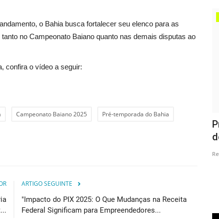
Madre de Deus
ndamento, o Bahia busca fortalecer seu elenco para as
 tanto no Campeonato Baiano quanto nas demais disputas ao
 confira o vídeo a seguir:
a
Campeonato Baiano 2025
Pré-temporada do Bahia
futuro?
Campanha de solidariedade: Família de
P
Madre de Deus precisa...
d
Redação
Dec 30, 2024
0
Re
OR
ARTIGO SEGUINTE
ia
"Impacto do PIX 2025: O Que Mudanças na Receita
..
Federal Significam para Empreendedores...