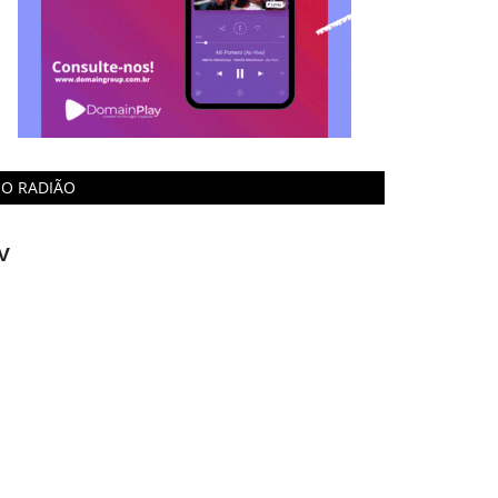
O RADIÃO
V