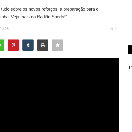
 tudo sobre os novos reforços, a preparação para o
nha. Veja mais no Radião Sports!"
 13:56
0
T