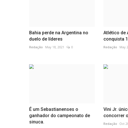
Bahia perde na Argentina no
Atlético de
duelo de líderes
conquista 1º
Redação
May 18, 2021
0
Redação
May 2
É um Sebastianenses o
Vini Jr. úni
ganhador do campeonato de
concorrer o
sinuca.
Redação
Oct 2