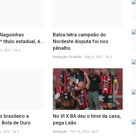
 Alagoinhas
Bahia tetra campeão do
 título estadual, é...
Nordeste disputa foi nos
pênaltis
3, 2021
0
Redação Oradião
May 8, 2021
0
co brasileiro a
No VI X BA deu o time da casa,
 Bola de Ouro
pega Leão .
8, 2024
0
Redação
Feb 18, 2024
0