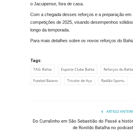
o Jacuipense, fora de casa.
Educação
Com a chegada desses reforços e a preparação em a
competições de 2025, visando desempenhos sólidos
longo da temporada.
Para mais detalhes sobre os novos reforços do Bahia,
Tags:
TAG: Bahia
Esporte Clube Bahia
Reforços do Bahi
prestado pelo
O ensino EAD é a faculdade do 
Futebol Baiano
Tricolor de Aço
Radião Sports.
ião...
Redação
Dec 12, 2022
0
do Passé , Luciano Lago
ARTIGO ANTERI
Do Curralinho em São Sebastião do Passé a histór
de Ronildo Batalha no podcast.