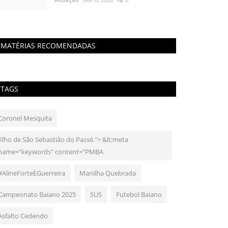
MATÉRIAS RECOMENDADAS
TAGS
Coronel Mesquita
filho de São Sebastião do Passé."> &lt;meta
name="keywords" content="PMBA
#AlineForteEGuerreira
Manilha Quebrada
Campeonato Baiano 2025
SUS
Futebol Baiano
Asfalto Cedendo