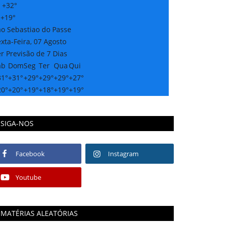
:
+
32°
:
+
19°
ao Sebastiao do Passe
xta-Feira, 07 Agosto
r Previsão de 7 Dias
áb
Dom
Seg
Ter
Qua
Qui
31°
+
31°
+
29°
+
29°
+
29°
+
27°
20°
+
20°
+
19°
+
18°
+
19°
+
19°
SIGA-NOS
Facebook
Instagram
Youtube
MATÉRIAS ALEATÓRIAS