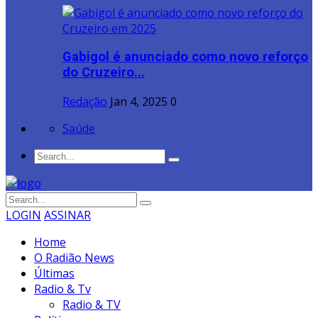
Gabigol é anunciado como novo reforço
do Cruzeiro...
Redação
Jan 4, 2025
0
Saúde
LOGIN
ASSINAR
Home
O Radião News
Últimas
Radio & Tv
Radio & TV