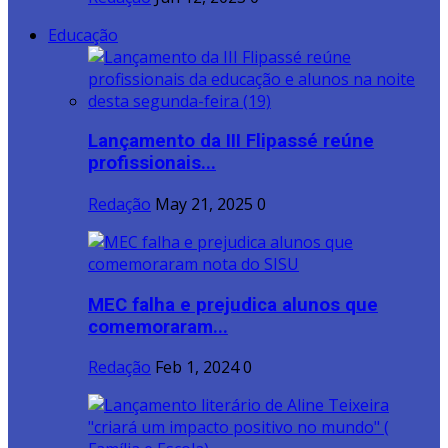
Educação
Lançamento da III Flipassé reúne
profissionais...
Redação
May 21, 2025
0
MEC falha e prejudica alunos que
comemoraram...
Redação
Feb 1, 2024
0