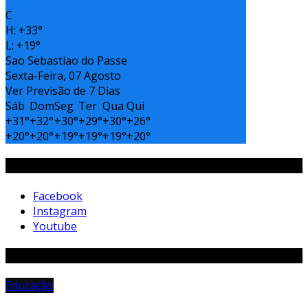
°
C
H:
+
33°
L:
+
19°
Sao Sebastiao do Passe
Sexta-Feira, 07 Agosto
Ver Previsão de 7 Dias
Sáb
Dom
Seg
Ter
Qua
Qui
+
31°
+
32°
+
30°
+
29°
+
30°
+
26°
+
20°
+
20°
+
19°
+
19°
+
19°
+
20°
Siga-Nos
Facebook
Instagram
Youtube
Matérias Aleatórias
Educação