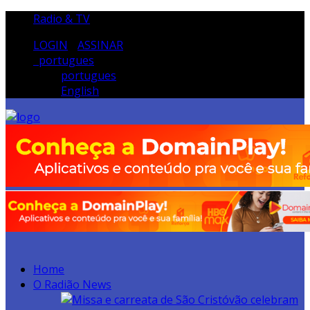
Radio & TV
LOGIN
/
ASSINAR
portugues
portugues
English
Home
O Radião News