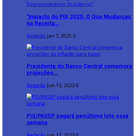
"Impacto do PIX 2025: O Que Mudanças
na Receita...
Redação
Jan 7, 2025
0
Presidente do Banco Central comemora
projeções...
Redação
Jun 13, 2023
0
PIS/PASEP pagará penúltimo lote essa
semana
Redação
Jun 12, 2023
0