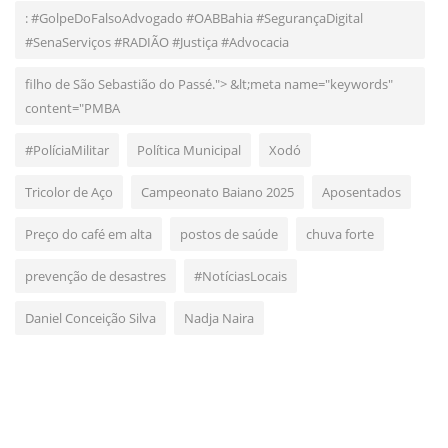
: #GolpeDoFalsoAdvogado #OABBahia #SegurançaDigital
#SenaServiços #RADIÃO #Justiça #Advocacia
filho de São Sebastião do Passé."> &lt;meta name="keywords"
content="PMBA
#PolíciaMilitar
Política Municipal
Xodó
Tricolor de Aço
Campeonato Baiano 2025
Aposentados
Preço do café em alta
postos de saúde
chuva forte
prevenção de desastres
#NotíciasLocais
Daniel Conceição Silva
Nadja Naira