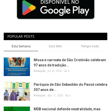
POPULAR POSTS
Esta Semana
Este Mês
Tempo todo
Missa e carreata de São Cristóvão celebram
97 anos de tradição...
Redação
Jul 25, 2026
0
Paróquia de São Sebastião do Passé celebra
307 anos de...
Redação
Apr 11, 2025
0
MDB nacional defende neutralidade, mas