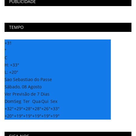
PUBLICIDADE
TEMPO
+
31
°
C
H:
+
33°
L:
+
20°
Sao Sebastiao do Passe
Sábado, 08 Agosto
Ver Previsão de 7 Dias
Dom
Seg
Ter
Qua
Qui
Sex
+
32°
+
29°
+
28°
+
28°
+
26°
+
33°
+
20°
+
19°
+
19°
+
19°
+
19°
+
19°