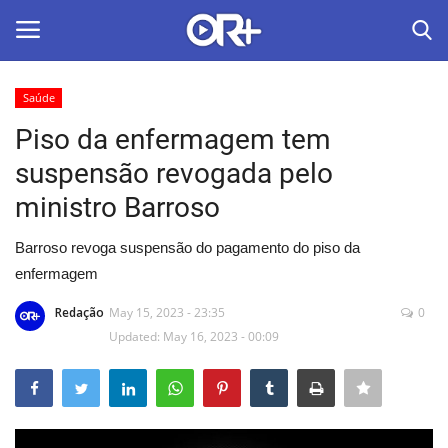
Saúde
LOGIN
ASSINAR
Piso da enfermagem tem
suspensão revogada pelo
Home
ministro Barroso
O Radião News
Barroso revoga suspensão do pagamento do piso da
enfermagem
Últimas
Redação
May 15, 2023 - 23:35
0
Radio & Tv
Updated: May 16, 2023 - 00:09
Política
Economia