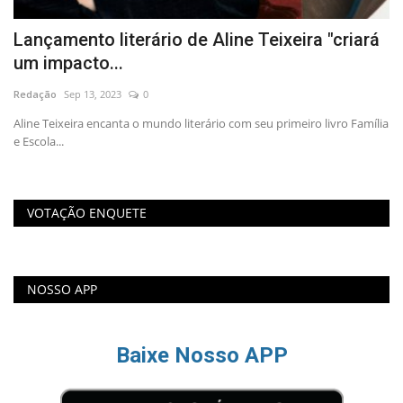
é
Lançamento literário de Aline Teixeira "criará
P
um impacto...
p
Redação
Sep 13, 2023
0
Re
Aline Teixeira encanta o mundo literário com seu primeiro livro Família
Mi
e Escola...
pa
VOTAÇÃO ENQUETE
NOSSO APP
Baixe Nosso APP