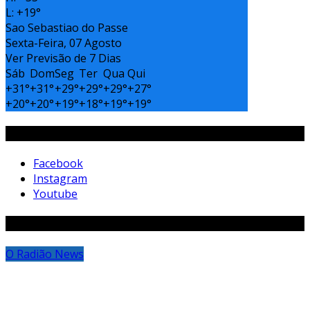
L:
+
19°
Sao Sebastiao do Passe
Sexta-Feira, 07 Agosto
Ver Previsão de 7 Dias
Sáb
Dom
Seg
Ter
Qua
Qui
+
31°
+
31°
+
29°
+
29°
+
29°
+
27°
+
20°
+
20°
+
19°
+
18°
+
19°
+
19°
Siga-Nos
Facebook
Instagram
Youtube
Matérias Aleatórias
O Radião News