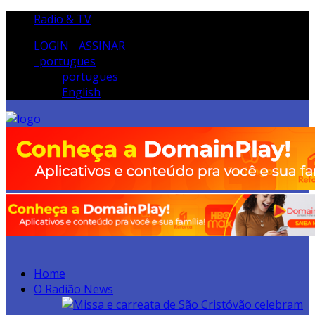
Radio & TV
LOGIN
/
ASSINAR
portugues
portugues
English
Home
O Radião News