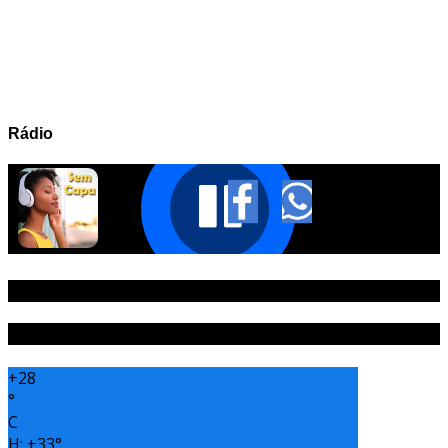
Rádio
PUBLICIDADE
Tempo
+
28
°
C
H:
+
33°