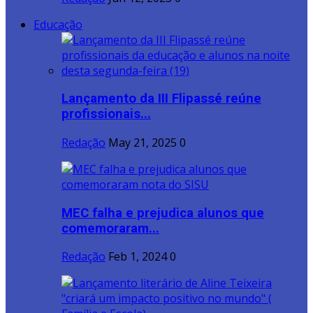
Educação
Lançamento da III Flipassé reúne
profissionais...
Redação
May 21, 2025
0
MEC falha e prejudica alunos que
comemoraram...
Redação
Feb 1, 2024
0