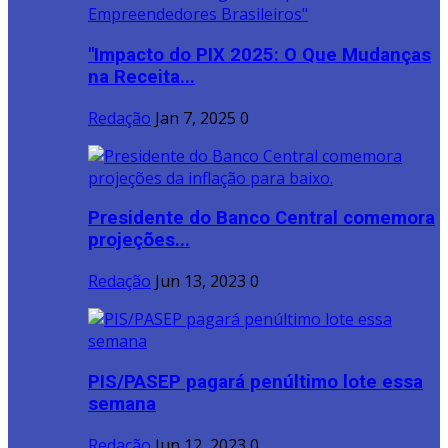
"Impacto do PIX 2025: O Que Mudanças
na Receita...
Redação
Jan 7, 2025
0
Presidente do Banco Central comemora
projeções...
Redação
Jun 13, 2023
0
PIS/PASEP pagará penúltimo lote essa
semana
Redação
Jun 12, 2023
0