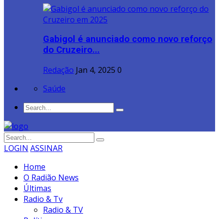
Gabigol é anunciado como novo reforço
do Cruzeiro...
Redação
Jan 4, 2025
0
Saúde
LOGIN
ASSINAR
Home
O Radião News
Últimas
Radio & Tv
Radio & TV