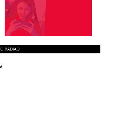
O RADIÃO
V