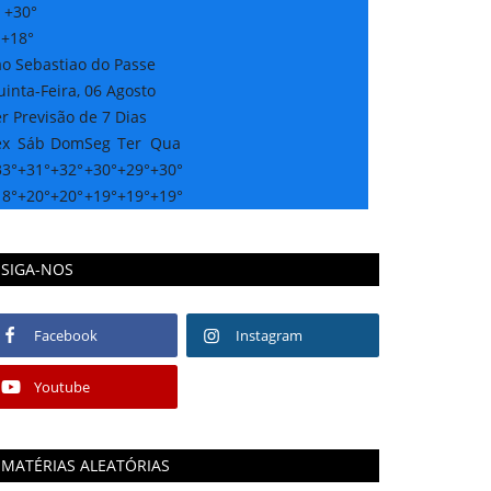
:
+
30°
:
+
18°
ao Sebastiao do Passe
inta-Feira, 06 Agosto
r Previsão de 7 Dias
ex
Sáb
Dom
Seg
Ter
Qua
33°
+
31°
+
32°
+
30°
+
29°
+
30°
18°
+
20°
+
20°
+
19°
+
19°
+
19°
SIGA-NOS
Facebook
Instagram
Youtube
MATÉRIAS ALEATÓRIAS