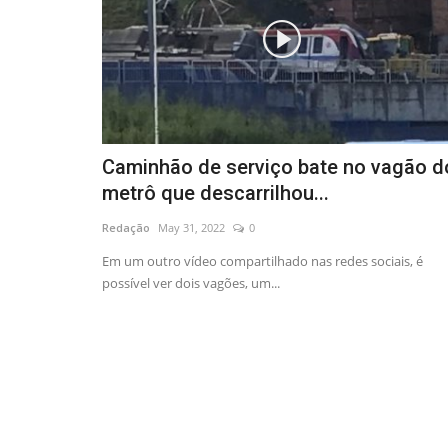
Caminhão de serviço bate no vagão d
metrô que descarrilhou...
Redação
May 31, 2022
0
Em um outro vídeo compartilhado nas redes sociais, é
possível ver dois vagões, um...