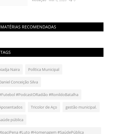
MATÉRIAS RECOMENDADAS
TAGS
Nadja Naira
Política Municipal
Daniel Conceição Silva
#Futebol #PodcastORadião #RonildoBatalha
Aposentados
Tricolor de Aço
gestão municipal.
saúde pública
#JoaciPena #Luto #Homenagem #SaúdePública