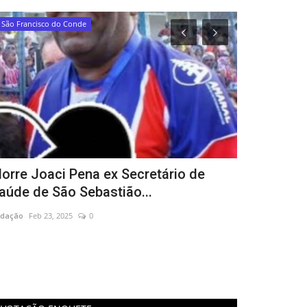
São Francisco do Conde
Municípios
orre Joaci Pena ex Secretário de
Dona Quitér
aúde de São Sebastião...
filha Edile
dação
Feb 23, 2025
0
Redação
Apr 30, 