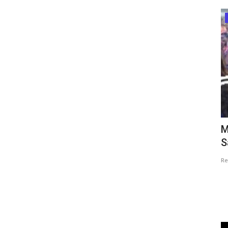
São Sebastião do Passé
 e
100 anos de história: São Sebastião do
M
Passé foi administrada...
S
Redação
Jul 16, 2026
0
Re
Do primeiro intendente, Luís Ventura Esteves, em 1926, à
atual prefeita, Maria Nilza...