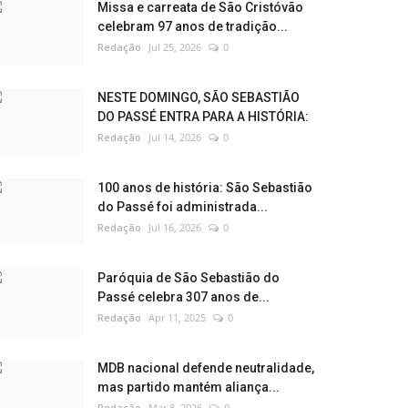
Missa e carreata de São Cristóvão
celebram 97 anos de tradição...
Redação
Jul 25, 2026
0
NESTE DOMINGO, SÃO SEBASTIÃO
DO PASSÉ ENTRA PARA A HISTÓRIA:
Redação
Jul 14, 2026
0
100 anos de história: São Sebastião
do Passé foi administrada...
Redação
Jul 16, 2026
0
Paróquia de São Sebastião do
Passé celebra 307 anos de...
Redação
Apr 11, 2025
0
MDB nacional defende neutralidade,
mas partido mantém aliança...
Redação
Mar 8, 2026
0