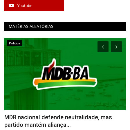
Youtube
MATÉRIAS ALEATÓRIAS
Política
MDB nacional defende neutralidade, mas
N
partido mantém aliança...
C