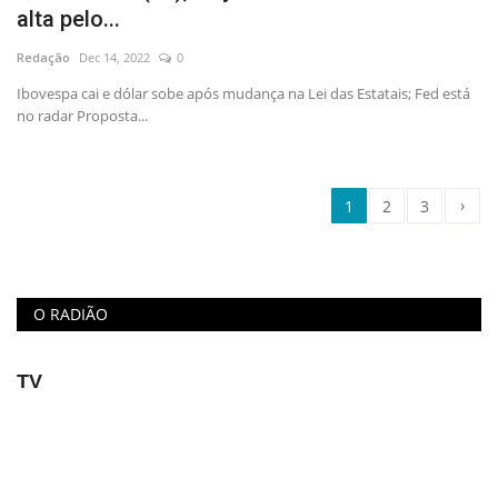
alta pelo...
Redação
Dec 14, 2022
0
Ibovespa cai e dólar sobe após mudança na Lei das Estatais; Fed está
no radar Proposta...
›
1
2
3
O RADIÃO
TV