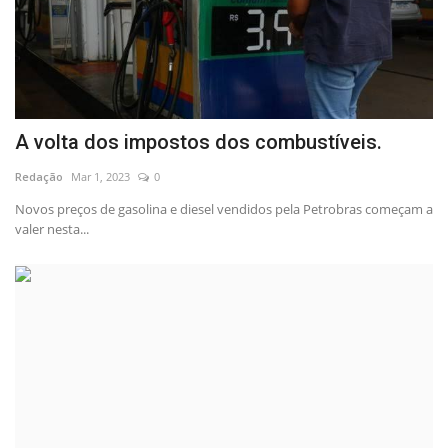
A volta dos impostos dos combustíveis.
Redação
Mar 1, 2023
0
Novos preços de gasolina e diesel vendidos pela Petrobras começam a
valer nesta...