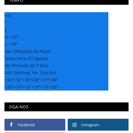
TEMPO
+
31
°
C
H:
+
32°
L:
+
19°
Sao Sebastiao do Passe
Sexta-Feira, 07 Agosto
Ver Previsão de 7 Dias
Sáb
Dom
Seg
Ter
Qua
Qui
+
32°
+
32°
+
30°
+
28°
+
31°
+
26°
+
20°
+
19°
+
19°
+
19°
+
19°
+
20°
SIGA-NOS
Facebook
Instagram