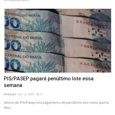
PIS/PASEP pagará penúltimo lote essa
semana
Redação
Jun 12, 2023
0
Abono do PIS/Pasep terá pagamento de penúltimo lote nesta quinta-
feira