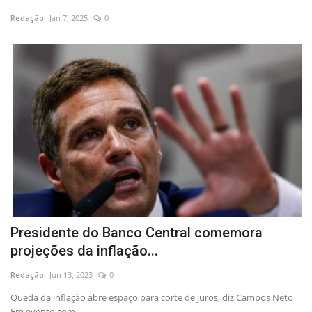
Redação
Jan 7, 2025
0
Presidente do Banco Central comemora
projeções da inflação...
Redação
Jun 13, 2023
0
Queda da inflação abre espaço para corte de juros, diz Campos Neto
Em evento com...