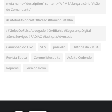
meta name="description" content="A PMBA lança a série 'Visão
de Comandante'
#Futebol #PodcastORadião #RonildoBatalha
: #GolpeDoFalsoAdvogado #OABBahia #SegurançaDigital
#SenaServiços #RADIÃO #Justiça #Advocacia
Caminhão do Lixo
SUS
pazuello
História da PMBA
Revista Época
Coronel Mesquita
Asfalto Cedendo
Reparos
Feira do Povo