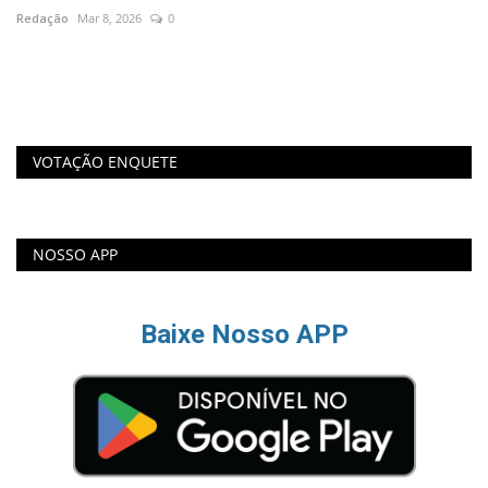
Redação
Mar 8, 2026
0
Re
m a
Os
pa
VOTAÇÃO ENQUETE
NOSSO APP
Baixe Nosso APP