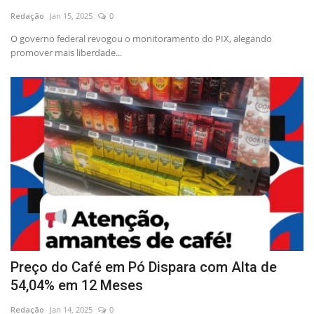
Redação
Jan 15, 2025
0
Educação
O governo federal revogou o monitoramento do PIX, alegando
promover mais liberdade...
Municípios
Esportes
Saúde
Language
portugues
English
Preço do Café em Pó Dispara com Alta de
54,04% em 12 Meses
Redação
Jan 14, 2025
0