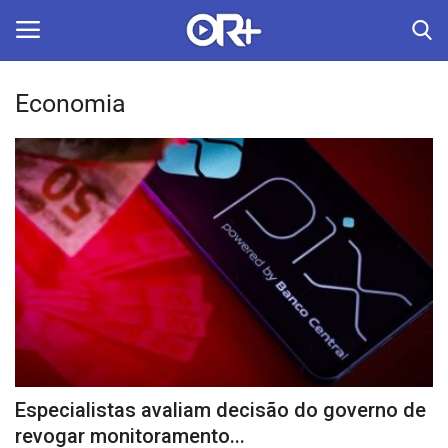
Economia
LOGIN
ASSINAR
Home
O Radião News
Últimas
Radio & Tv
Política
Especialistas avaliam decisão do governo de
Economia
revogar monitoramento...