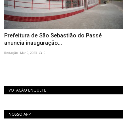
Prefeitura de São Sebastião do Passé
P
anuncia inauguração...
d
Redação
Mar 9, 2023
0
Re
il
VOTAÇÃO ENQUETE
NOSSO APP