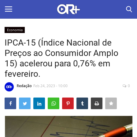
Economia
LOGIN
ASSINAR
IPCA-15 (Índice Nacional de
Preços ao Consumidor Amplo
Home
15) acelerou para 0,76% em
O Radião News
fevereiro.
Últimas
Redação
Feb 24, 2023 - 10:00
0
Radio & Tv
Política
Economia