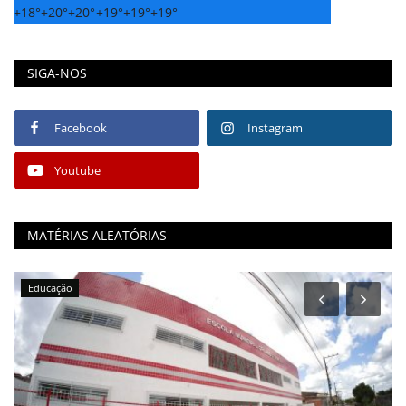
+
18°
+
20°
+
20°
+
19°
+
19°
+
19°
SIGA-NOS
Facebook
Instagram
Youtube
MATÉRIAS ALEATÓRIAS
Educação