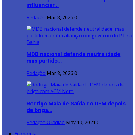
influenciar...
Redação
Mar 8, 2026
0
MDB nacional defende neutralidade,
mas partido...
Redação
Mar 8, 2026
0
Rodrigo Maia de Saída do DEM depois
de briga...
Redação Oradião
May 10, 2021
0
Economia