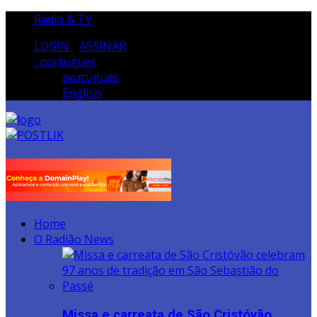
Radio & TV
LOGIN
/
ASSINAR
portugues
portugues
English
Home
O Radião News
Missa e carreata de São Cristóvão