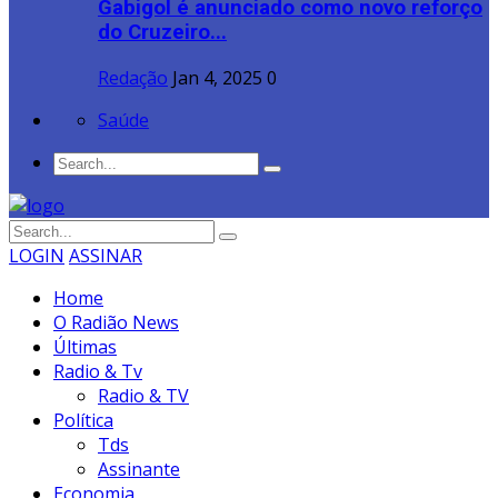
Gabigol é anunciado como novo reforço
do Cruzeiro...
Redação
Jan 4, 2025
0
Saúde
LOGIN
ASSINAR
Home
O Radião News
Últimas
Radio & Tv
Radio & TV
Política
Tds
Assinante
Economia