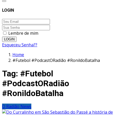
LOGIN
Lembre de mim
LOGIN
Esqueceu Senha??
Home
#Futebol #PodcastORadião #RonildoBatalha
Tag:
#Futebol
#PodcastORadião
#RonildoBatalha
O Radião News