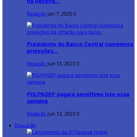
na Receita...
Redação
Jan 7, 2025
0
Presidente do Banco Central comemora
projeções...
Redação
Jun 13, 2023
0
PIS/PASEP pagará penúltimo lote essa
semana
Redação
Jun 12, 2023
0
Educação