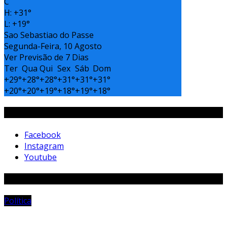
C
H:
+
31°
L:
+
19°
Sao Sebastiao do Passe
Segunda-Feira, 10 Agosto
Ver Previsão de 7 Dias
Ter
Qua
Qui
Sex
Sáb
Dom
+
29°
+
28°
+
28°
+
31°
+
31°
+
31°
+
20°
+
20°
+
19°
+
18°
+
19°
+
18°
Siga-Nos
Facebook
Instagram
Youtube
Matérias Aleatórias
Política