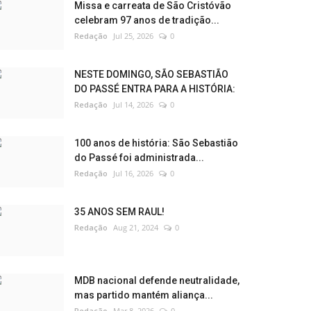
Missa e carreata de São Cristóvão
celebram 97 anos de tradição...
Redação
Jul 25, 2026
0
NESTE DOMINGO, SÃO SEBASTIÃO
DO PASSÉ ENTRA PARA A HISTÓRIA:
Redação
Jul 14, 2026
0
100 anos de história: São Sebastião
do Passé foi administrada...
Redação
Jul 16, 2026
0
35 ANOS SEM RAUL!
Redação
Aug 21, 2024
0
MDB nacional defende neutralidade,
mas partido mantém aliança...
Redação
Mar 8, 2026
0