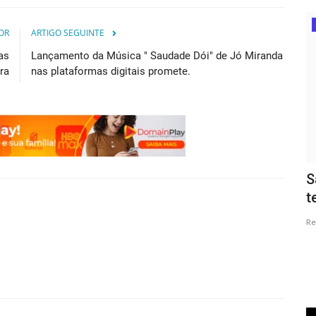
Arquivo OR+
OR
ARTIGO SEGUINTE
as
Lançamento da Música " Saudade Dói" de Jó Miranda
ra
nas plataformas digitais promete.
Notícia » COPA DO MUNDO E A FALSA
S
ILUSÃO DE UM BRASIL MELHOR...
t
Redação Oradião
May 10, 2021
0
Re
a Petrobras
A copa nem começou, mas o sentimento de frustração no
seio do brasileiro não tem...