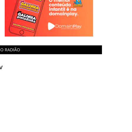
O RADIÃO
V