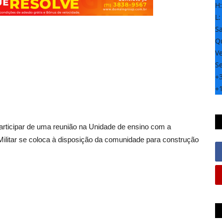
H
L
S
Qu
Ve
S
+
+
icipar de uma reunião na Unidade de ensino com a
litar se coloca à disposição da comunidade para construção