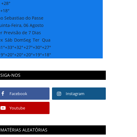
:
+
28°
:
+
18°
ao Sebastiao do Passe
inta-Feira, 06 Agosto
r Previsão de 7 Dias
ex
Sáb
Dom
Seg
Ter
Qua
31°
+
33°
+
32°
+
27°
+
30°
+
27°
19°
+
20°
+
20°
+
20°
+
19°
+
18°
SIGA-NOS
Facebook
Instagram
Youtube
MATÉRIAS ALEATÓRIAS