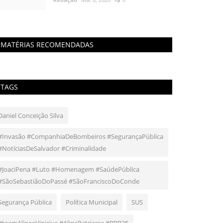
MATÉRIAS RECOMENDADAS
TAGS
Daniel Conceição Silva
#Invasão #CompanhiaDeBombeiros #SegurançaPública
#NotíciasDeSalvador #Criminalidade
#JoaciPena #Luto #Homenagem #SaúdePública
#SãoSebastiãoDoPassé #SãoFranciscoDoConde
Segurança Pública
Política Municipal
SUS