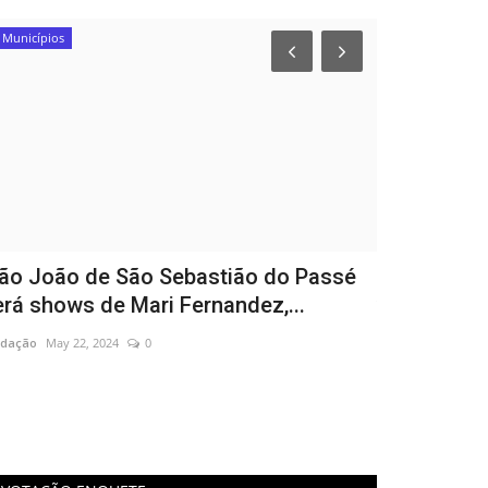
Municípios
São Sebastião d
ão João de São Sebastião do Passé
Infraestrut
erá shows de Mari Fernandez,...
vertical em
dação
May 22, 2024
0
Redação
Mar 17, 