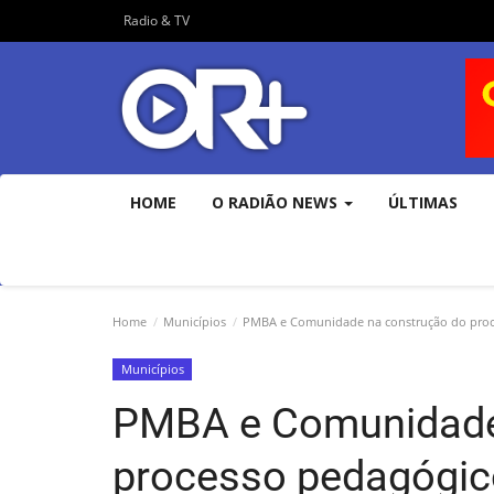
Radio & TV
HOME
O RADIÃO NEWS
ÚLTIMAS
Home
Municípios
PMBA e Comunidade na construção do proc
Municípios
PMBA e Comunidade
processo pedagógic