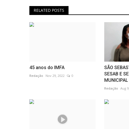
RELATED POSTS
45 anos do IMFA
SÃO SEBAS
SESAB E S
Redação
Nov 29, 2022
0
MUNICIPAL 
Redação
Aug 9