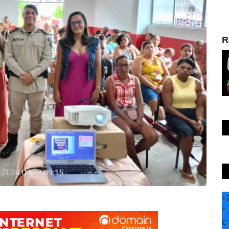
R
+
°
C