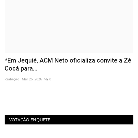
*Em Jequié, ACM Neto oficializa convite a Zé
A
Cocá para...
c
Redação
Mar 26, 2026
0
Re
VOTAÇÃO ENQUETE