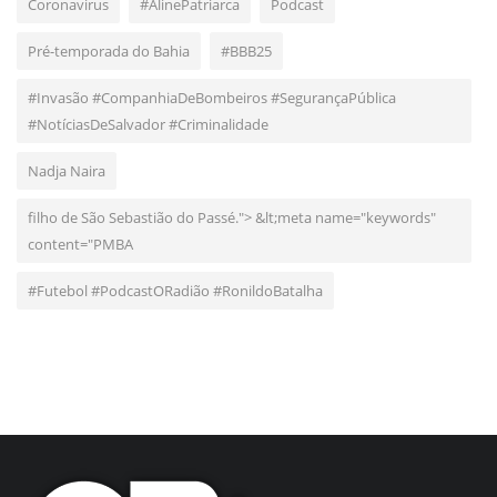
Coronavirus
#AlinePatriarca
Podcast
Pré-temporada do Bahia
#BBB25
#Invasão #CompanhiaDeBombeiros #SegurançaPública
#NotíciasDeSalvador #Criminalidade
Nadja Naira
filho de São Sebastião do Passé."> &lt;meta name="keywords"
content="PMBA
#Futebol #PodcastORadião #RonildoBatalha