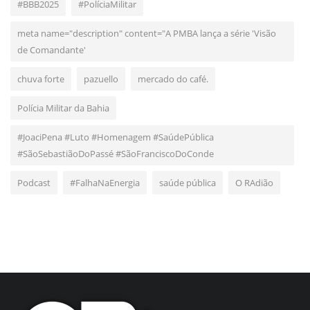
#BBB2025
#PolíciaMilitar
meta name="description" content="A PMBA lança a série 'Visão
de Comandante'
chuva forte
pazuello
mercado do café.
Polícia Militar da Bahia
#JoaciPena #Luto #Homenagem #SaúdePública
#SãoSebastiãoDoPassé #SãoFranciscoDoConde
Podcast
#FalhaNaEnergia
saúde pública
O RAdião