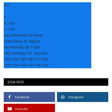
+
31
°
C
H:
+
32°
L:
+
19°
Sao Sebastiao do Passe
Sexta-Feira, 07 Agosto
Ver Previsão de 7 Dias
Sáb
Dom
Seg
Ter
Qua
Qui
+
32°
+
32°
+
30°
+
28°
+
31°
+
26°
+
20°
+
19°
+
19°
+
19°
+
19°
+
20°
SIGA-NOS
Facebook
Instagram
Youtube