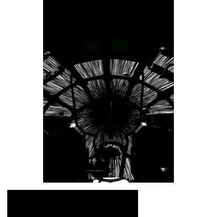
Educação
Municípios
Esportes
Saúde
Language
portugues
English