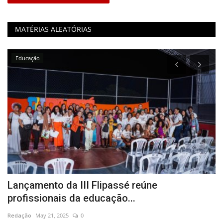
MATÉRIAS ALEATÓRIAS
Educação
ia
Lançamento da III Flipassé reúne
M
profissionais da educação...
Re
Redação
May 21, 2025
0
Ed