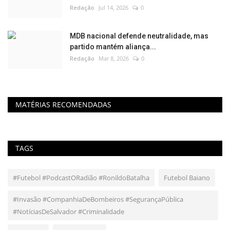
Redação
Jul 14, 2026
0
MDB nacional defende neutralidade, mas
partido mantém aliança...
Redação
Mar 8, 2026
0
MATÉRIAS RECOMENDADAS
TAGS
#Futebol #PodcastORadião #RonildoBatalha
Futebol Baiano
#Invasão #CompanhiaDeBombeiros #SegurançaPública
#NotíciasDeSalvador #Criminalidade