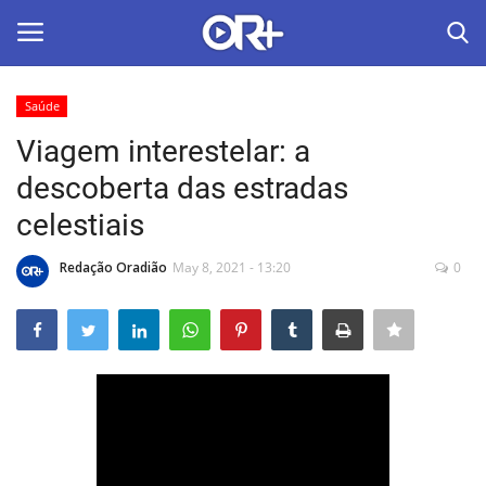
Saúde
LOGIN
ASSINAR
Viagem interestelar: a
descoberta das estradas
Home
celestiais
O Radião News
Redação Oradião
May 8, 2021 - 13:20
0
Últimas
Radio & Tv
Política
Economia