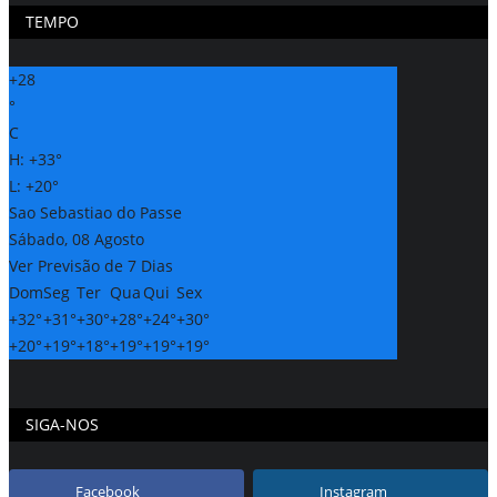
TEMPO
+
28
°
C
H:
+
33°
L:
+
20°
Sao Sebastiao do Passe
Sábado, 08 Agosto
Ver Previsão de 7 Dias
Dom
Seg
Ter
Qua
Qui
Sex
+
32°
+
31°
+
30°
+
28°
+
24°
+
30°
+
20°
+
19°
+
18°
+
19°
+
19°
+
19°
SIGA-NOS
Facebook
Instagram