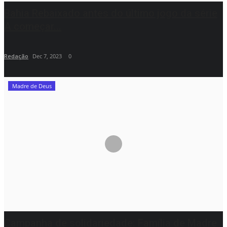
Bahia Rebaixado antes do último jogo da série
A começar...
Redação
Dec 7, 2023
0
Madre de Deus
Campanha de solidariedade: Família de Madre