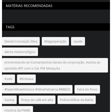
MATÉRIAS RECOMENDADAS
TAGS
Daniel Conceição Silva
Megaoperação
saude
alerta meteorológico
entrevistando ex-Comandantes-Gerais da corporação. Assista ao
episódio #01 com o Cel. PM Mesquita
Xodó
#Embasa
#teamAlineeVinicius #AlinePatriarca #BBB25
Feira do Povo
Vacina
Preço do café em alta
Polícia Militar da Bahia
História da PMBA