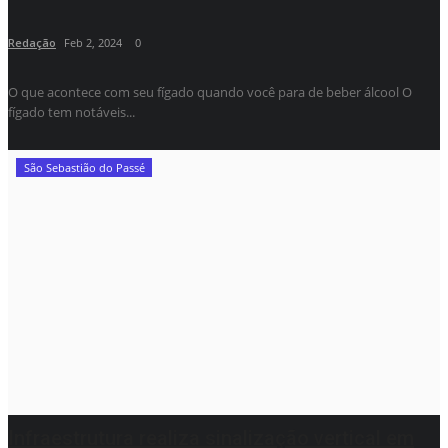
Redação
Feb 2, 2024
0
O que acontece com seu fígado quando você para de beber álcool O
fígado tem notáveis...
São Sebastião do Passé
Infraestrutura realiza sinalização vertical em