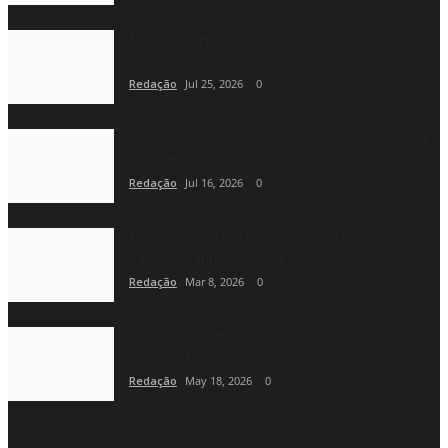
Missa e carreata de São Cristóvão celebram 97
anos de tradição...
Redação
Jul 25, 2026
0
100 anos de história: São Sebastião do Passé
foi administrada...
Redação
Jul 16, 2026
0
MDB nacional defende neutralidade, mas
partido mantém aliança...
Redação
Mar 8, 2026
0
Carlo Ancelotti anuncia convocação da
Seleção Brasileira...
Redação
May 18, 2026
0