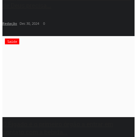
de Deus precisa...
Redação
Dec 30, 2024
0
Saúde
O Fígado é o primeiro órgão a entrar em
contato com a bebida...