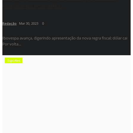
reações na economia.
Redação
Mar 30, 2023
0
Ibovespa avança, digerindo apresentação da nova regra fiscal; dólar cai
Por volta...
Esportes