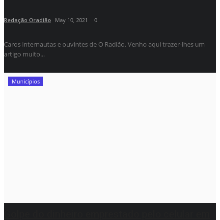
Redação Oradião
May 10, 2021
0
Caros internautas e ouvintes de O Radião. Venho aqui trazer-lhes um
artigo muito...
Municípios
Golpe do dinheiro emprestado pelo celular em