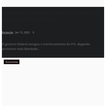
Especialistas avaliam decisão do governo de
revogar monitoramento...
Redação
Jan 15, 2025
0
O governo federal revogou o monitoramento do PIX, alegando
promover mais liberdade...
Economia