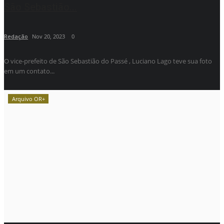
São Sebastião...
Redação
Nov 20, 2023
0
O vice-prefeito de São Sebastião do Passé , Luciano Lago teve sua foto
em um contato...
Arquivo OR+