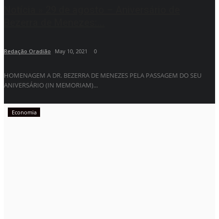
Notícia » 29 de agosto – Aniversário de
Bezerra de Menezes:...
Redação Oradião
May 10, 2021
0
HOMENAGEM A DR. BEZERRA DE MENEZES PELA PASSAGEM DO SEU
ANIVERSÁRIO (IN MEMORIAM)...
Economia