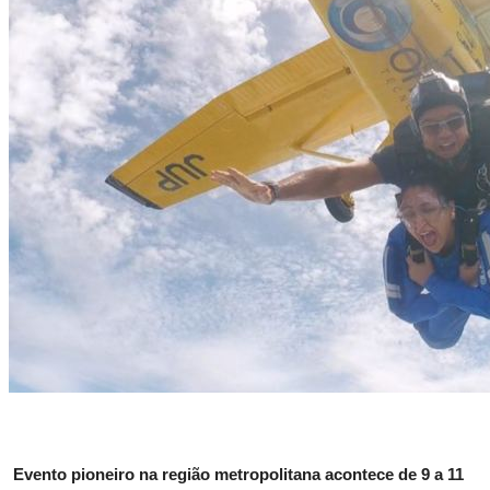
Candeias
São Francisco do Conde
Madre de Deus
Salvador
Santo Amaro
Esportes
Saúde
Language
portugues
English
Evento pioneiro na região metropolitana acontece de 9 a 11