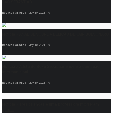
SÃO SEBASTIÃO...
Redação Oradião
May 10, 2021
0
Notícia » ANÁLISE SOBRE A ELEIÇÃO DE JAIR BOLSONARO
Redação Oradião
May 10, 2021
0
Notícia » Atleta do Boxe Sebastianense é o campeão
intermunicipal...
Redação Oradião
May 10, 2021
0
Notícia » Três crianças e uma professora morreram
após...