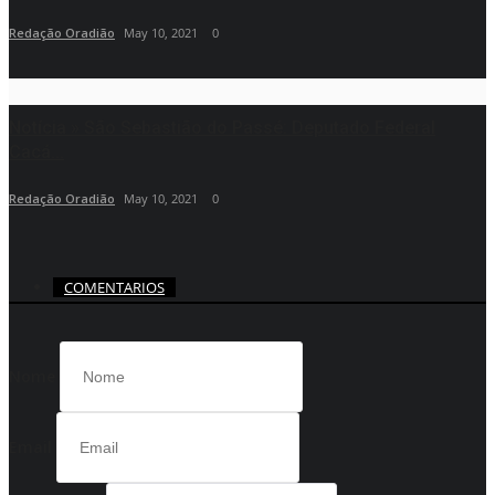
Redação Oradião
May 10, 2021
0
Notícia » São Sebastião do Passé: Deputado Federal
Cacá...
Redação Oradião
May 10, 2021
0
COMENTARIOS
Nome
Email