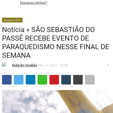
Esqueceu Senha??
Política
Arquivo OR+
Tds
Notícia » SÃO SEBASTIÃO DO
PASSÉ RECEBE EVENTO DE
Assinante
PARAQUEDISMO NESSE FINAL DE
Economia
SEMANA
Educação
Redação Oradião
May 10, 2021 - 12:48
0
Municípios
Tds
São Sebastião do Passé