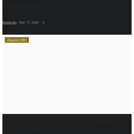
ruas centrais...
Redação
Mar 17, 2026
0
Arquivo OR+
Notícia » CIRURGIA PLÁSTICA: VAIDADE OU
NECESSIDADE?