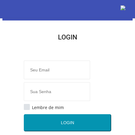
LOGIN
LOGIN
ASSINAR
Home
O Radião News
Últimas
Lembre de mim
Radio & Tv
LOGIN
Radio & TV