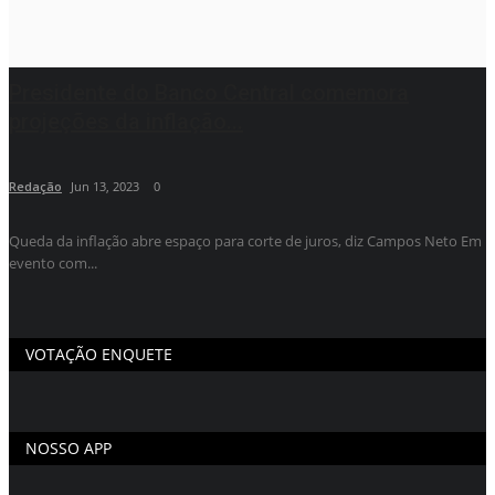
Presidente do Banco Central comemora
projeções da inflação...
Redação
Jun 13, 2023
0
Queda da inflação abre espaço para corte de juros, diz Campos Neto Em
evento com...
VOTAÇÃO ENQUETE
NOSSO APP