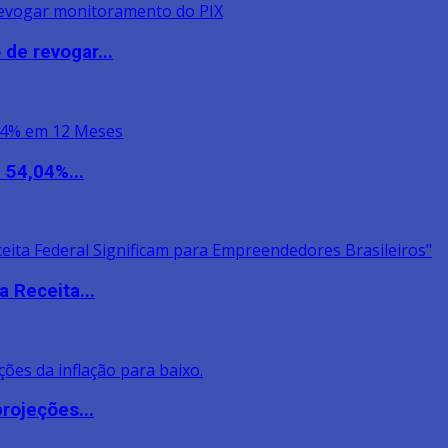
de revogar...
 54,04%...
 Receita...
rojeções...