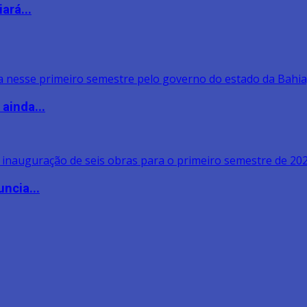
ará...
ainda...
ncia...