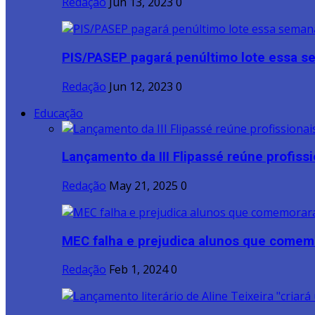
Redação
Jun 13, 2023
0
PIS/PASEP pagará penúltimo lote essa 
Redação
Jun 12, 2023
0
Educação
Lançamento da III Flipassé reúne profissio
Redação
May 21, 2025
0
MEC falha e prejudica alunos que comem
Redação
Feb 1, 2024
0