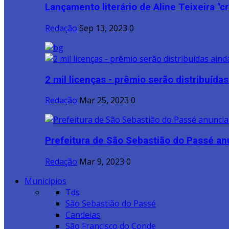
Lançamento literário de Aline Teixeira "cri
Redação
Sep 13, 2023
0
2 mil licenças - prêmio serão distribuídas 
Redação
Mar 25, 2023
0
Prefeitura de São Sebastião do Passé anu
Redação
Mar 9, 2023
0
Municípios
Tds
São Sebastião do Passé
Candeias
São Francisco do Conde