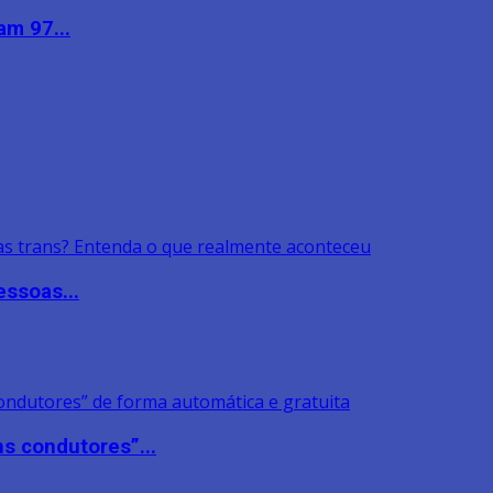
am 97...
ssoas...
s condutores”...