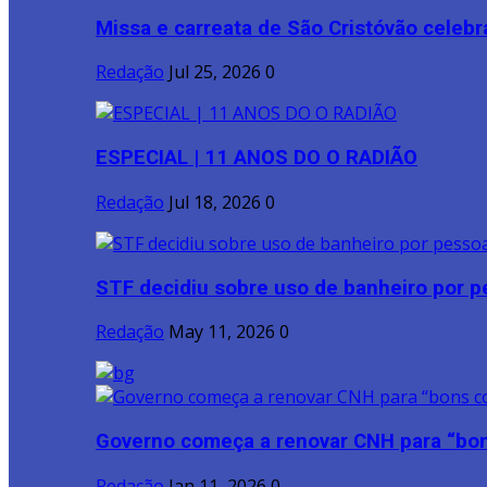
Missa e carreata de São Cristóvão celebr
Redação
Jul 25, 2026
0
ESPECIAL | 11 ANOS DO O RADIÃO
Redação
Jul 18, 2026
0
STF decidiu sobre uso de banheiro por pe
Redação
May 11, 2026
0
Governo começa a renovar CNH para “bon
Redação
Jan 11, 2026
0