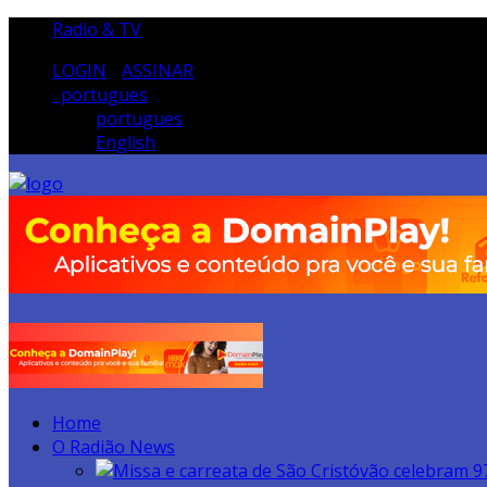
Radio & TV
LOGIN
/
ASSINAR
portugues
portugues
English
Home
O Radião News