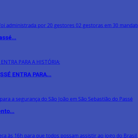
assé...
SSÉ ENTRA PARA...
nto...