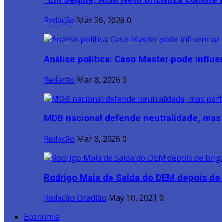
*Em Jequié, ACM Neto oficializa convite a
Redação
Mar 26, 2026
0
Análise política: Caso Master pode influen
Redação
Mar 8, 2026
0
MDB nacional defende neutralidade, mas p
Redação
Mar 8, 2026
0
Rodrigo Maia de Saída do DEM depois de b
Redação Oradião
May 10, 2021
0
Economia