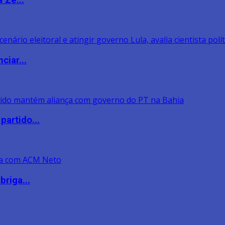
 Zé...
ciar...
artido...
riga...