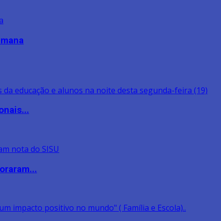
semana
nais...
oraram...