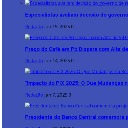
Especialistas avaliam decisão do governo 
Redação
Jan 15, 2025
0
Preço do Café em Pó Dispara com Alta de
Redação
Jan 14, 2025
0
"Impacto do PIX 2025: O Que Mudanças na
Redação
Jan 7, 2025
0
Presidente do Banco Central comemora p