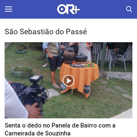
São Sebastião do Passé
LOGIN
ASSINAR
Home
O Radião News
Últimas
Radio & Tv
Política
Senta o dedo no Panela de Bairro com a
Economia
Carneirada de Souzinha