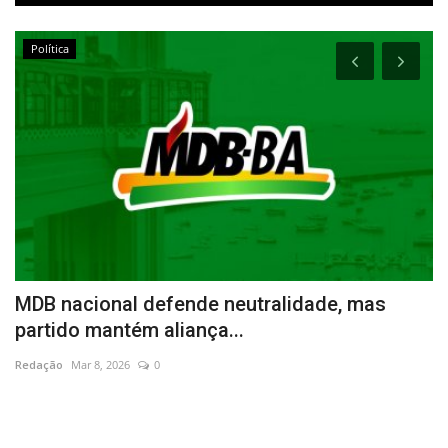
Política
MDB nacional defende neutralidade, mas
N
partido mantém aliança...
Re
Redação
Mar 8, 2026
0
Na
qu
a-