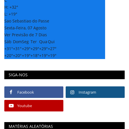
C
H:
+
32°
L:
+
19°
Sao Sebastiao do Passe
Sexta-Feira, 07 Agosto
Ver Previsão de 7 Dias
Sáb
Dom
Seg
Ter
Qua
Qui
+
31°
+
31°
+
29°
+
29°
+
29°
+
27°
+
20°
+
20°
+
19°
+
18°
+
19°
+
19°
SIGA-NOS
Facebook
Instagram
Youtube
MATÉRIAS ALEATÓRIAS