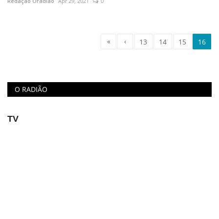
Redação Oradião
Apr 29, 2021
0
«
‹
13
14
15
16
O RADIÃO
TV