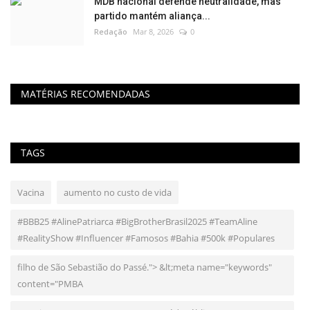
MDB nacional defende neutralidade, mas
partido mantém aliança...
Redação
Mar 8, 2026
0
MATÉRIAS RECOMENDADAS
TAGS
Vacina
aumento no custo de vida
#BBB25 #AlinePatriarca #BigBrotherBrasil2025 #TeamAline
#RealityShow #Influencer #Famosos #Bahia #500k #Populares
filho de São Sebastião do Passé."> &lt;meta name="keywords"
content="PMBA