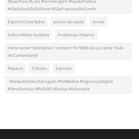
#JoaciPena #Luto #Homenagem #SaúdePública
#SãoSebastiãoDoPassé #SãoFranciscoDoConde
Esporte Clube Bahia
postos de saúde
Somar
Polícia Militar da Bahia
Problemas Urbanos
meta name="description" content="A PMBA lança a série 'Visão
de Comandante'
Reparos
Trânsito
Esportes
: #GolpeDoFalsoAdvogado #OABBahia #SegurançaDigital
#SenaServiços #RADIÃO #Justiça #Advocacia