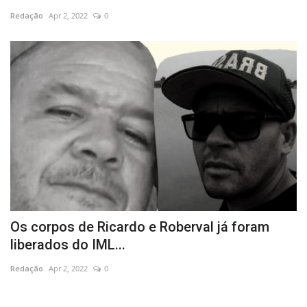
Redação
Apr 2, 2022
0
Educação
Municípios
Esportes
Saúde
Language
portugues
English
Os corpos de Ricardo e Roberval já foram
liberados do IML...
Redação
Apr 2, 2022
0