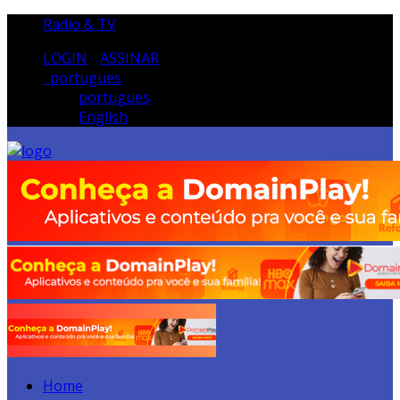
Radio & TV
LOGIN
/
ASSINAR
portugues
portugues
English
Home