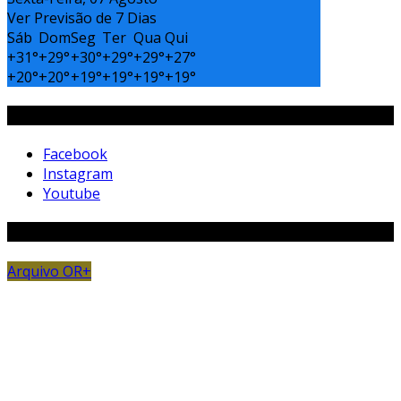
Ver Previsão de 7 Dias
Sáb
Dom
Seg
Ter
Qua
Qui
+
31°
+
29°
+
30°
+
29°
+
29°
+
27°
+
20°
+
20°
+
19°
+
19°
+
19°
+
19°
Siga-Nos
Facebook
Instagram
Youtube
Matérias Aleatórias
Arquivo OR+