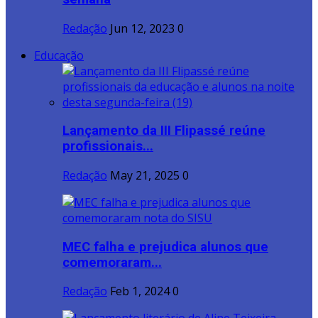
Redação
Jun 12, 2023
0
Educação
Lançamento da III Flipassé reúne
profissionais...
Redação
May 21, 2025
0
MEC falha e prejudica alunos que
comemoraram...
Redação
Feb 1, 2024
0