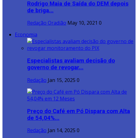
Rodrigo Maia de Saída do DEM depois
de briga...
Redação Oradião
May 10, 2021
0
Economia
Especialistas avaliam decisão do
governo de revogar...
Redação
Jan 15, 2025
0
Preço do Café em Pó Dispara com Alta
de 54,04%...
Redação
Jan 14, 2025
0