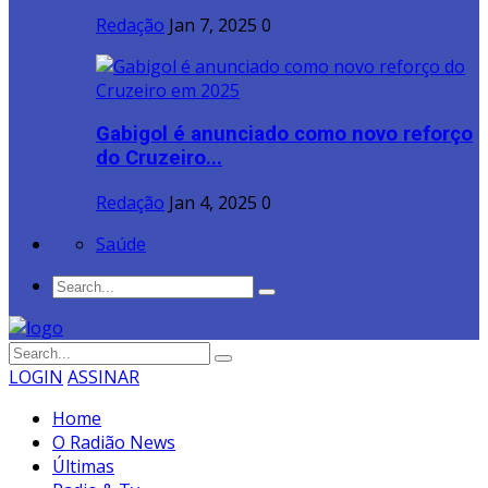
Redação
Jan 7, 2025
0
Gabigol é anunciado como novo reforço
do Cruzeiro...
Redação
Jan 4, 2025
0
Saúde
LOGIN
ASSINAR
Home
O Radião News
Últimas