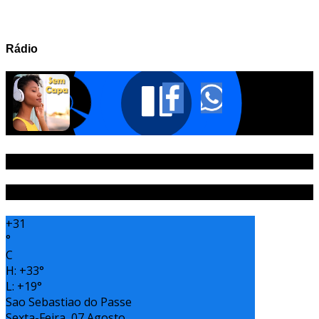
Rádio
PUBLICIDADE
Tempo
+
31
°
C
H:
+
33°
L:
+
19°
Sao Sebastiao do Passe
Sexta-Feira, 07 Agosto