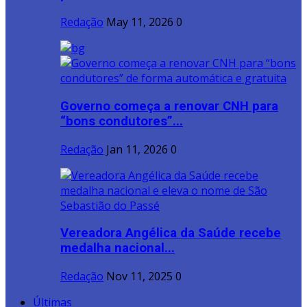
Redação
May 11, 2026
0
Governo começa a renovar CNH para
“bons condutores”...
Redação
Jan 11, 2026
0
Vereadora Angélica da Saúde recebe
medalha nacional...
Redação
Nov 11, 2025
0
Últimas