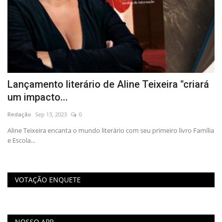
Lançamento literário de Aline Teixeira "criará
T
um impacto...
P
Redação
Sep 13, 2023
0
Re
Aline Teixeira encanta o mundo literário com seu primeiro livro Família
Um
e Escola...
fo
VOTAÇÃO ENQUETE
NOSSO APP