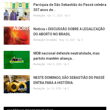
Paróquia de São Sebastião do Passé celebra
307 anos de...
Redação
Apr 11, 2025
0
Notícia » DISCUSSÃO SOBRE A LEGALIZAÇÃO
DO ABORTO NO BRASIL
Redação Oradião
May 10, 2021
0
MDB nacional defende neutralidade, mas
partido mantém aliança...
Redação
Mar 8, 2026
0
NESTE DOMINGO, SÃO SEBASTIÃO DO PASSÉ
ENTRA PARA A HISTÓRIA:
Redação
Jul 14, 2026
0