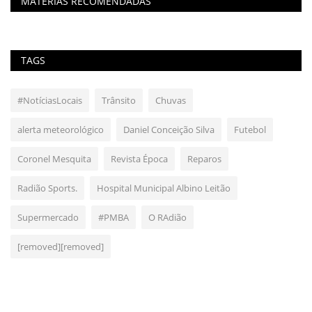
MATÉRIAS RECOMENDADAS
TAGS
#NotíciasLocais
Trânsito
Chuvas
alerta meteorológico
Daniel Conceição Silva
Futebol
Coronel Mesquita
Revista Época
Reparos
Radião Sports.
Hospital Municipal Albino Leitão
Supermercado
#PMBA
O RAdião
[removed][removed]