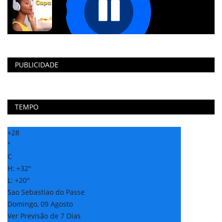
PUBLICIDADE
TEMPO
+
28
°
C
H:
+
32°
L:
+
20°
Sao Sebastiao do Passe
Domingo, 09 Agosto
Ver Previsão de 7 Dias