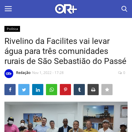
Política
LOGIN
ASSINAR
Rivelino da Facilites vai levar
água para três comunidades
Home
rurais de São Sebastião do Passé
O Radião News
Redação
Nov 1, 2022 - 17:28
0
Últimas
Radio & Tv
Política
Economia