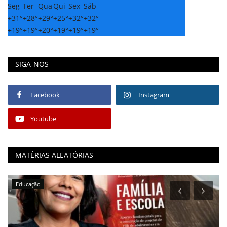
Seg
Ter
Qua
Qui
Sex
Sáb
+
31°
+
28°
+
29°
+
25°
+
32°
+
32°
+
19°
+
19°
+
20°
+
19°
+
19°
+
19°
SIGA-NOS
Facebook
Instagram
Youtube
MATÉRIAS ALEATÓRIAS
Educação