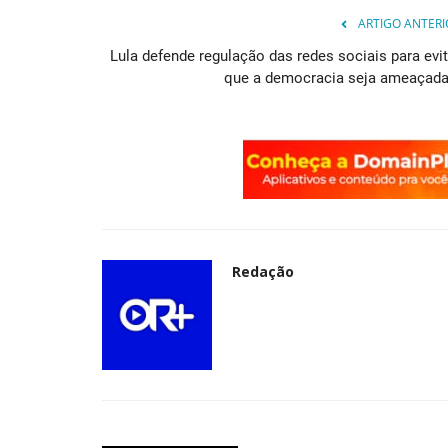
ARTIGO ANTERI
Política
Lula defende regulação das redes sociais para evit
que a democracia seja ameaçada.
ontro dos ex-
Desempenho nas eleições colo
Redação
ia...
no Z4, segundo cúpula...
Redação
Oct 28, 2024
0
Em reunião tensa, PT sobe o tom e eleva pressã
reforma ministerial Encontro...