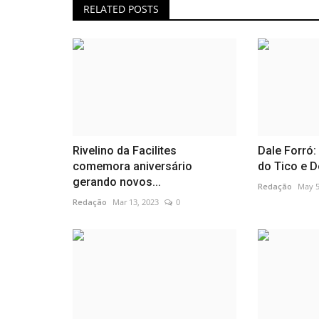
RELATED POSTS
Rivelino da Facilites
Dale Forró:
comemora aniversário
do Tico e D
gerando novos...
Redação
May 5
Redação
Mar 13, 2023
0