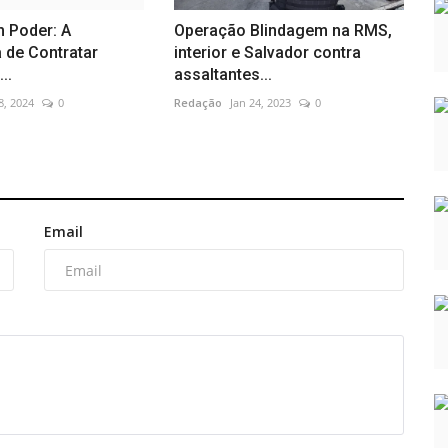
m Poder: A
Operação Blindagem na RMS,
 de Contratar
interior e Salvador contra
..
assaltantes...
8, 2024
0
Redação
Jan 24, 2023
0
Email