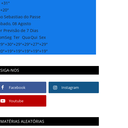
:
+
31°
:
+
20°
ao Sebastiao do Passe
ábado, 08 Agosto
r Previsão de 7 Dias
om
Seg
Ter
Qua
Qui
Sex
29°
+
30°
+
29°
+
29°
+
27°
+
29°
20°
+
19°
+
19°
+
19°
+
19°
+
19°
SIGA-NOS
Facebook
Instagram
Youtube
MATÉRIAS ALEATÓRIAS