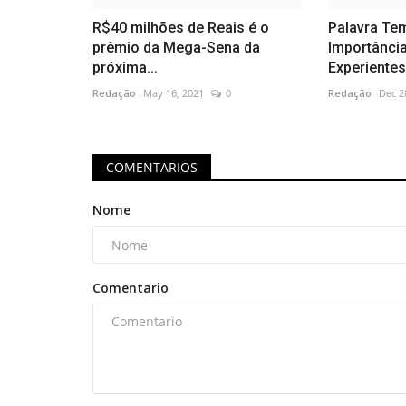
R$40 milhões de Reais é o
Palavra Te
prêmio da Mega-Sena da
Importância
próxima...
Experientes.
Redação
May 16, 2021
0
Redação
Dec 2
COMENTARIOS
Nome
Comentario