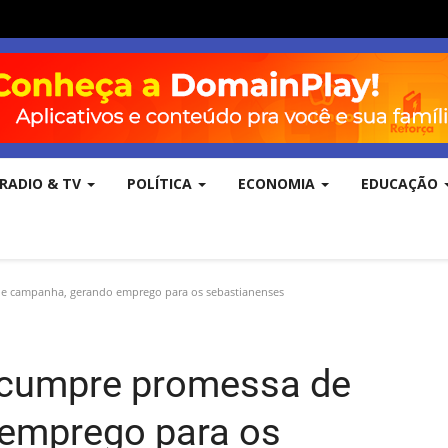
RADIO & TV
POLÍTICA
ECONOMIA
EDUCAÇÃO
 de campanha, gerando emprego para os sebastianenses
es cumpre promessa de
emprego para os