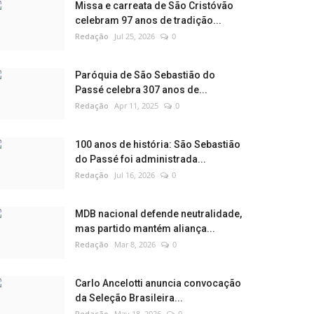
Missa e carreata de São Cristóvão
celebram 97 anos de tradição...
Redação
Jul 25, 2026
0
Paróquia de São Sebastião do
Passé celebra 307 anos de...
Redação
Apr 11, 2025
0
100 anos de história: São Sebastião
do Passé foi administrada...
Redação
Jul 16, 2026
0
MDB nacional defende neutralidade,
mas partido mantém aliança...
Redação
Mar 8, 2026
0
Carlo Ancelotti anuncia convocação
da Seleção Brasileira...
Redação
May 18, 2026
0