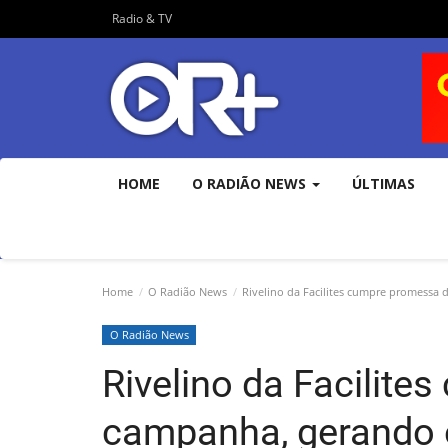
Radio & TV
HOME
O RADIÃO NEWS
ÚLTIMAS
Home
O Radião News
Rivelino da Facilites cumpre promessa
O Radião News
Rivelino da Facilit
campanha, gerando 