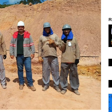
R
+
°
C