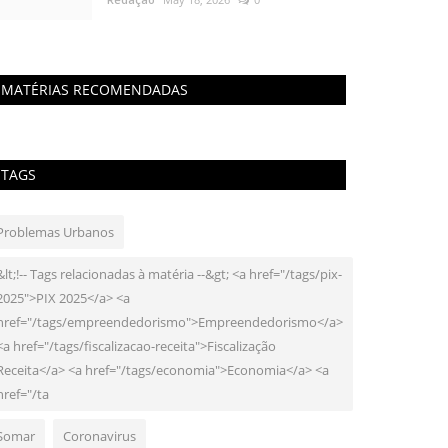
MATÉRIAS RECOMENDADAS
TAGS
Problemas Urbanos
&lt;!-- Tags relacionadas à matéria --&gt; <a href="/tags/pix-
2025">PIX 2025</a> <a
href="/tags/empreendedorismo">Empreendedorismo</a>
<a href="/tags/fiscalizacao-receita">Fiscalização
Receita</a> <a href="/tags/economia">Economia</a> <a
href="/ta
Somar
Coronavirus