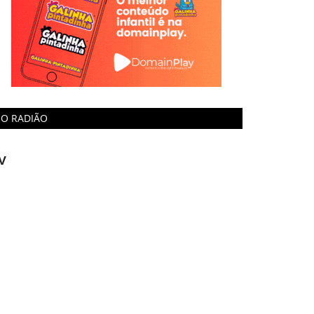
O RADIÃO
V