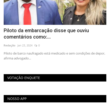
Piloto da embarcação disse que ouviu
O
comentários como:...
c
Redação
Jan 23, 2024
0
Re
Piloto de barco naufragado está medicado e sem condições de depor,
O 
afirma advogado...
fí
VOTAÇÃO ENQUETE
NOSSO APP