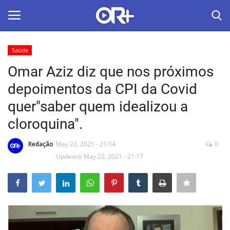
Saúde
LOGIN
ASSINAR
Omar Aziz diz que nos próximos
depoimentos da CPI da Covid
Home
quer"saber quem idealizou a
O Radião News
cloroquina".
Últimas
Redação
May 22, 2021 - 21:14
0
Updated: May 22, 2021 - 21:17
Radio & Tv
Política
Economia