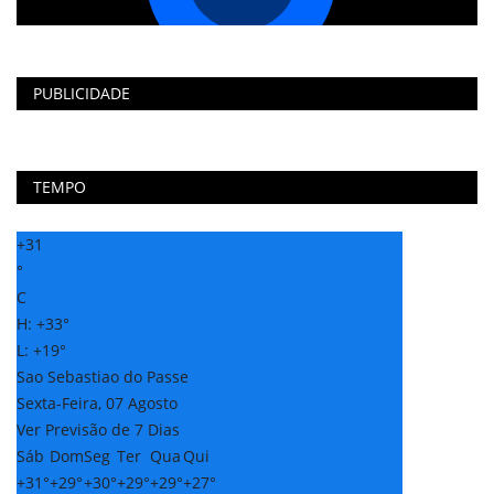
PUBLICIDADE
TEMPO
+
31
°
C
H:
+
33°
L:
+
19°
Sao Sebastiao do Passe
Sexta-Feira, 07 Agosto
Ver Previsão de 7 Dias
Sáb
Dom
Seg
Ter
Qua
Qui
+
31°
+
29°
+
30°
+
29°
+
29°
+
27°