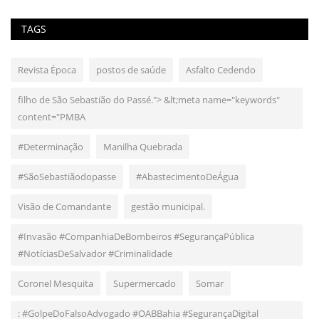
TAGS
Revista Época
postos de saúde
Asfalto Cedendo
filho de São Sebastião do Passé."> &lt;meta name="keywords"
content="PMBA
#Determinação
Manilha Quebrada
#SãoSebastiãodopasse
#AbastecimentoDeÁgua
Visão de Comandante
gestão municipal.
#Invasão #CompanhiaDeBombeiros #SegurançaPública
#NotíciasDeSalvador #Criminalidade
Coronel Mesquita
Supermercado
Somar
: #GolpeDoFalsoAdvogado #OABBahia #SegurançaDigital