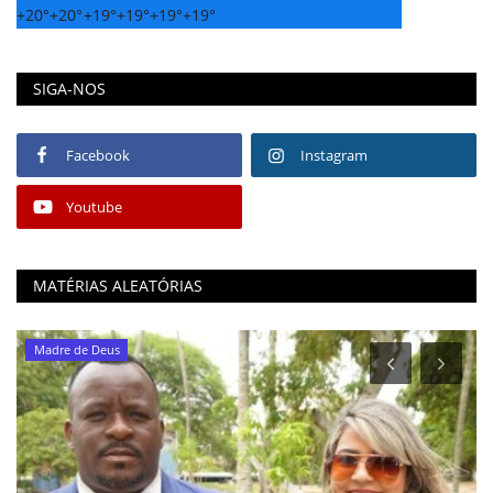
+
20°
+
20°
+
19°
+
19°
+
19°
+
19°
SIGA-NOS
Facebook
Instagram
Youtube
MATÉRIAS ALEATÓRIAS
Madre de Deus