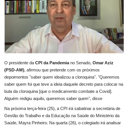
Educação
Municípios
Esportes
Saúde
O presidente da
CPI da Pandemia
no Senado,
Omar Aziz
Language
(PSD-AM)
, afirmou que pretende com os próximos
depoimentos "saber quem idealizou a cloroquina". "Queremos
portugues
English
saber quem foi que teve a ideia daquele decreto para colocar na
bula da cloroquina [que o medicamento combate a Covid].
Alguém redigiu aquilo, queremos saber quem", disse
Na próxima terça-feira (25), a CPI irá sabatinar a secretária de
Gestão do Trabalho e da Educação na Saúde do Ministério da
Saúde, Mayra Pinheiro. Na quarta (26), o colegiado irá analisar