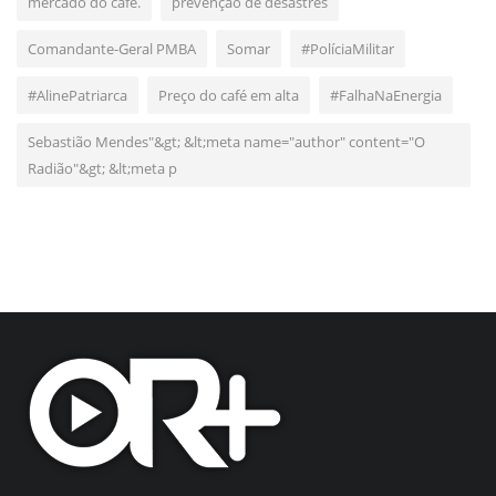
mercado do café.
prevenção de desastres
Comandante-Geral PMBA
Somar
#PolíciaMilitar
#AlinePatriarca
Preço do café em alta
#FalhaNaEnergia
Sebastião Mendes"&gt; &lt;meta name="author" content="O
Radião"&gt; &lt;meta p