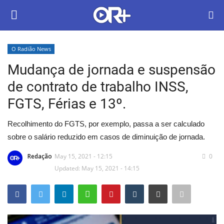
O Radião News
LOGIN
ASSINAR
Mudança de jornada e suspensão
de contrato de trabalho INSS,
Home
FGTS, Férias e 13º.
O Radião News
Recolhimento do FGTS, por exemplo, passa a ser calculado
sobre o salário reduzido em casos de diminuição de jornada.
Últimas
Redação
May 15, 2021 - 12:15
0
Radio & Tv
Updated: May 15, 2021 - 14:15
Política
Economia