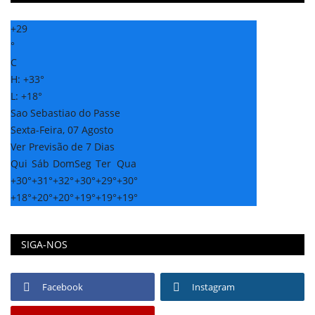
+
29
°
C
H:
+
33°
L:
+
18°
Sao Sebastiao do Passe
Sexta-Feira, 07 Agosto
Ver Previsão de 7 Dias
Qui
Sáb
Dom
Seg
Ter
Qua
+
30°
+
31°
+
32°
+
30°
+
29°
+
30°
+
18°
+
20°
+
20°
+
19°
+
19°
+
19°
SIGA-NOS
Facebook
Instagram