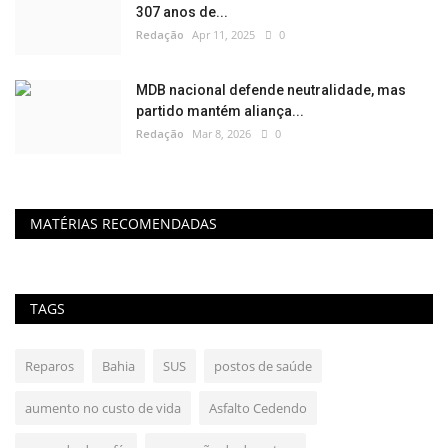
307 anos de...
Redação
Apr 11, 2025
0
MDB nacional defende neutralidade, mas
partido mantém aliança...
Redação
Mar 8, 2026
0
MATÉRIAS RECOMENDADAS
TAGS
Reparos
Bahia
SUS
postos de saúde
aumento no custo de vida
Asfalto Cedendo