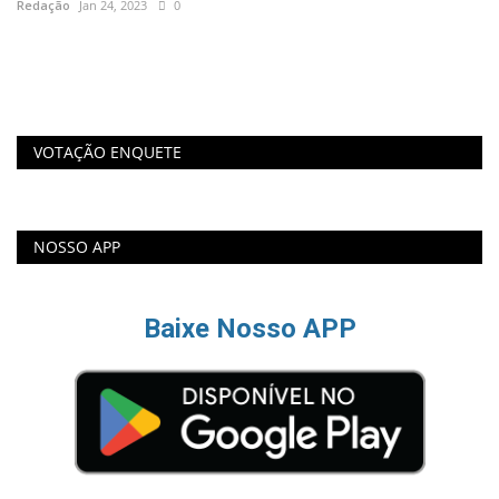
Redação
Jan 24, 2023
0
Re
VOTAÇÃO ENQUETE
NOSSO APP
Baixe Nosso APP