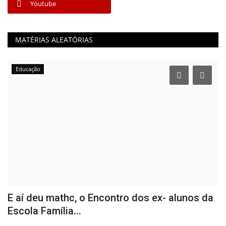
Youtube
MATÉRIAS ALEATÓRIAS
Educação
E aí deu mathc, o Encontro dos ex- alunos da
M
Escola Família...
p