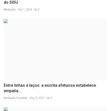
do SISU
Redação
Feb 1, 2024
0
Entre linhas e laços: a escrita afetuosa estabelece
empatia...
Redação Oradião
May 8, 2021
0