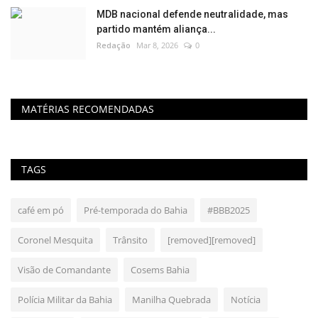
MDB nacional defende neutralidade, mas
partido mantém aliança...
Redação
Mar 8, 2026
0
MATÉRIAS RECOMENDADAS
TAGS
café em pó
Pré-temporada do Bahia
#BBB2025
Coronel Mesquita
Trânsito
[removed][removed]
Visão de Comandante
Cosems Bahia
Polícia Militar da Bahia
Manilha Quebrada
Notícia