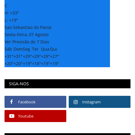
C
H:
+
33°
L:
+
19°
Sao Sebastiao do Passe
Sexta-Feira, 07 Agosto
Ver Previsão de 7 Dias
Sáb
Dom
Seg
Ter
Qua
Qui
+
31°
+
31°
+
29°
+
29°
+
29°
+
27°
+
20°
+
20°
+
19°
+
18°
+
19°
+
19°
SIGA-NOS
Facebook
Instagram
Youtube