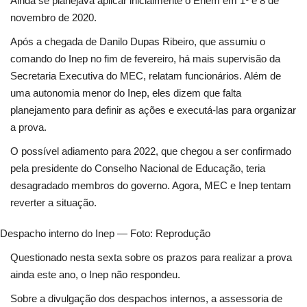
Ainda se planejava aplicar inicialmente o Enem em
1º e 8 de
novembro de 2020
.
Após a chegada de Danilo Dupas Ribeiro, que
assumiu o
comando do Inep no fim de fevereiro, há mais supervisão da
Secretaria Executiva do MEC, relatam funcionários. Além de
uma autonomia menor do Inep, eles dizem que falta
planejamento para definir as ações e executá-las para organizar
a prova.
O
possível adiamento para 2022,
que chegou a ser confirmado
pela presidente do Conselho Nacional de Educação
, teria
desagradado membros do governo. Agora, MEC e Inep tentam
reverter a situação.
Despacho interno do Inep — Foto: Reprodução
Questionado nesta sexta sobre os prazos para realizar a prova
ainda este ano,
o Inep não respondeu
.
Sobre a divulgação dos despachos internos, a assessoria de