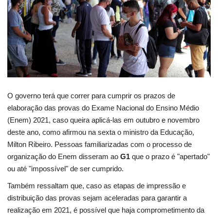
Educação
Municípios
Esportes
Saúde
O governo terá que
correr para cumprir os prazos
de
elaboração das provas do Exame Nacional do Ensino Médio
Language
(Enem) 2021, caso queira aplicá-las
em outubro e novembro
deste ano, como afirmou na sexta o ministro da Educação,
portugues
English
Milton Ribeiro. Pessoas familiarizadas com o processo de
organização do Enem disseram ao
G1
que o prazo é "apertado"
ou até "impossível" de ser cumprido.
Também ressaltam que, caso as etapas de impressão e
distribuição das provas sejam aceleradas para garantir a
realização em 2021, é possível que haja comprometimento da