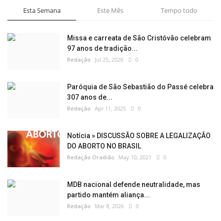
Esta Semana
Este Mês
Tempo todo
Missa e carreata de São Cristóvão celebram
97 anos de tradição...
Redação
Jul 25, 2026
0
Paróquia de São Sebastião do Passé celebra
307 anos de...
Redação
Apr 11, 2025
0
Notícia » DISCUSSÃO SOBRE A LEGALIZAÇÃO
DO ABORTO NO BRASIL
Redação Oradião
May 10, 2021
0
MDB nacional defende neutralidade, mas
partido mantém aliança...
Redação
Mar 8, 2026
0