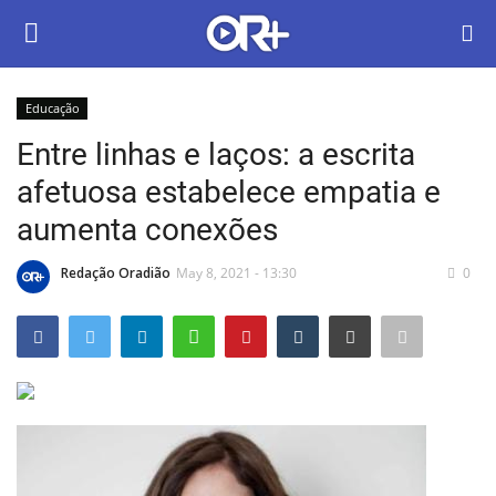
Educação
LOGIN
ASSINAR
Entre linhas e laços: a escrita
afetuosa estabelece empatia e
Home
aumenta conexões
O Radião News
Redação Oradião
May 8, 2021 - 13:30
0
Últimas
Radio & Tv
Política
Economia