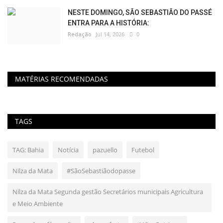
NESTE DOMINGO, SÃO SEBASTIÃO DO PASSÉ
ENTRA PARA A HISTÓRIA:
Redação
Jul 14, 2026
0
MATÉRIAS RECOMENDADAS
TAGS
TAG: Bahia
Notícia
pazuello
Futebol
Nilza da Mata
#SãoSebastiãodopasse
Nilza da Mata Segunda gestão Secretários municipais Agricultura
e Meio Ambiente