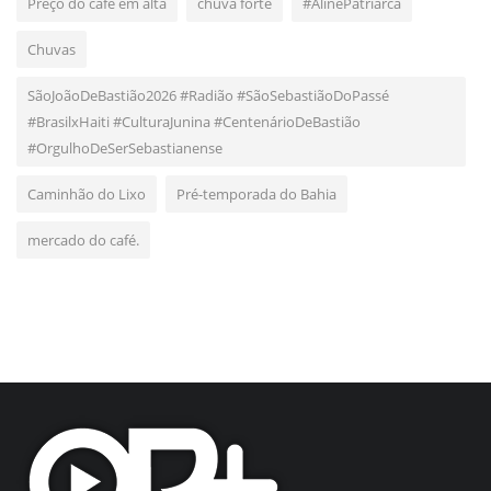
Preço do café em alta
chuva forte
#AlinePatriarca
Chuvas
SãoJoãoDeBastião2026 #Radião #SãoSebastiãoDoPassé
#BrasilxHaiti #CulturaJunina #CentenárioDeBastião
#OrgulhoDeSerSebastianense
Caminhão do Lixo
Pré-temporada do Bahia
mercado do café.