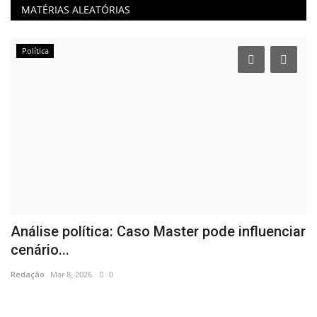
MATÉRIAS ALEATÓRIAS
Política
Análise política: Caso Master pode influenciar
V
cenário...
O
Redação
Mar 8, 2026
0
Re
O
Bo
ao