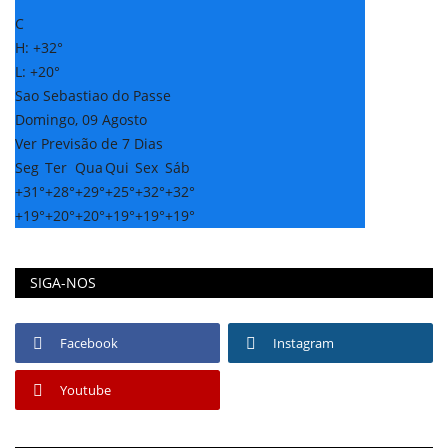
C
H:
+
32°
L:
+
20°
Sao Sebastiao do Passe
Domingo, 09 Agosto
Ver Previsão de 7 Dias
Seg
Ter
Qua
Qui
Sex
Sáb
+
31°
+
28°
+
29°
+
25°
+
32°
+
32°
+
19°
+
20°
+
20°
+
19°
+
19°
+
19°
SIGA-NOS
Facebook
Instagram
Youtube