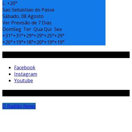
L:
+
20°
Sao Sebastiao do Passe
Sábado, 08 Agosto
Ver Previsão de 7 Dias
Dom
Seg
Ter
Qua
Qui
Sex
+
31°
+
31°
+
29°
+
29°
+
25°
+
29°
+
20°
+
19°
+
18°
+
20°
+
19°
+
19°
Siga-Nos
Facebook
Instagram
Youtube
Matérias Aleatórias
O Radião News