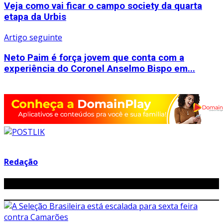
Veja como vai ficar o campo society da quarta
etapa da Urbis
Artigo seguinte
Neto Paim é força jovem que conta com a
experiência do Coronel Anselmo Bispo em...
Redação
Related Posts