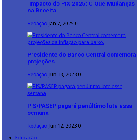
"Impacto do PIX 2025: O Que Mudanças
na Receita...
Redação
Jan 7, 2025
0
Presidente do Banco Central comemora
projeções...
Redação
Jun 13, 2023
0
PIS/PASEP pagará penúltimo lote essa
semana
Redação
Jun 12, 2023
0
Educação