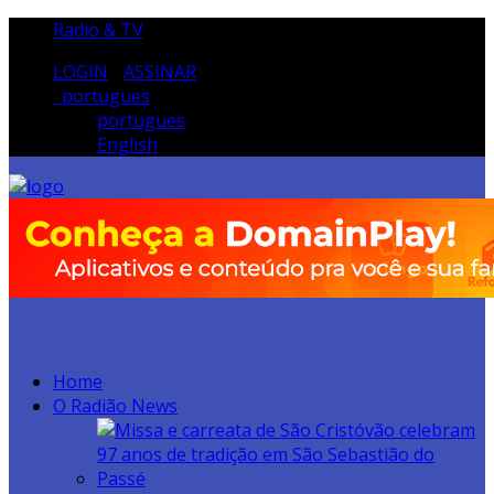
Radio & TV
LOGIN
/
ASSINAR
portugues
portugues
English
Home
O Radião News