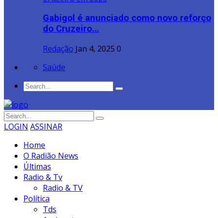
Gabigol é anunciado como novo reforço
do Cruzeiro...
Redação
Jan 4, 2025
0
Saúde
LOGIN
ASSINAR
Home
O Radião News
Últimas
Radio & Tv
Radio & TV
Política
Tds