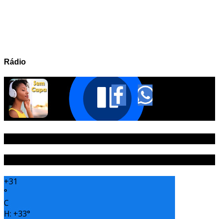
Rádio
PUBLICIDADE
Tempo
+
31
°
C
H:
+
33°