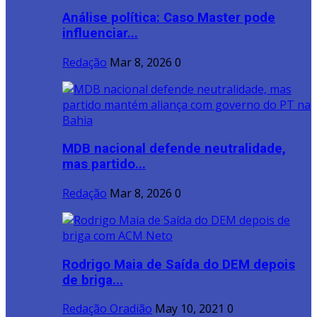
Análise política: Caso Master pode
influenciar...
Redação
Mar 8, 2026
0
MDB nacional defende neutralidade,
mas partido...
Redação
Mar 8, 2026
0
Rodrigo Maia de Saída do DEM depois
de briga...
Redação Oradião
May 10, 2021
0