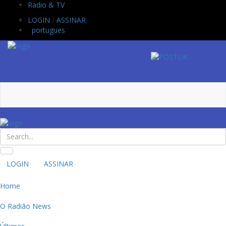
Radio & TV
LOGIN
/
ASSINAR
portugues
LOGIN
ASSINAR
Home
O Radião News