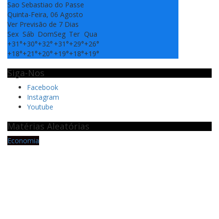
Sao Sebastiao do Passe
Quinta-Feira, 06 Agosto
Ver Previsão de 7 Dias
Sex
Sáb
Dom
Seg
Ter
Qua
+
31°
+
30°
+
32°
+
31°
+
29°
+
26°
+
18°
+
21°
+
20°
+
19°
+
18°
+
19°
Siga-Nos
Facebook
Instagram
Youtube
Matérias Aleatórias
Economia