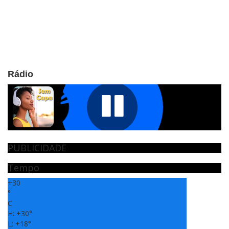
Rádio
PUBLICIDADE
Tempo
+
30
°
C
H:
+
30°
L:
+
18°