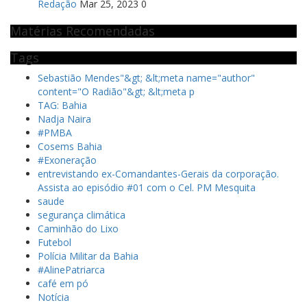
Redação
Mar 25, 2023
0
Matérias Recomendadas
Tags
Sebastião Mendes"&gt; &lt;meta name="author"
content="O Radião"&gt; &lt;meta p
TAG: Bahia
Nadja Naira
#PMBA
Cosems Bahia
#Exoneração
entrevistando ex-Comandantes-Gerais da corporação.
Assista ao episódio #01 com o Cel. PM Mesquita
saude
segurança climática
Caminhão do Lixo
Futebol
Polícia Militar da Bahia
#AlinePatriarca
café em pó
Notícia