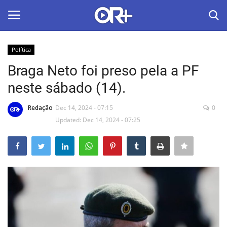
Política
LOGIN
ASSINAR
Braga Neto foi preso pela a PF
neste sábado (14).
Home
Redação
Dec 14, 2024 - 07:15
0
O Radião News
Updated: Dec 14, 2024 - 07:25
Últimas
Radio & Tv
Política
Economia