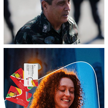
Educação
Municípios
Esportes
Saúde
Language
portugues
English