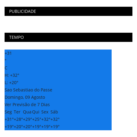
PUBLICIDADE
TEMPO
+
31
°
C
H:
+
32°
L:
+
20°
Sao Sebastiao do Passe
Domingo, 09 Agosto
Ver Previsão de 7 Dias
Seg
Ter
Qua
Qui
Sex
Sáb
+
31°
+
28°
+
29°
+
25°
+
32°
+
32°
+
19°
+
20°
+
20°
+
19°
+
19°
+
19°