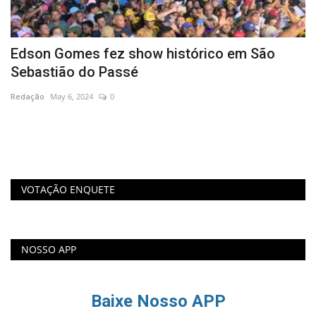
Edson Gomes fez show histórico em São
N
Sebastião do Passé
S
Redação
May 6, 2024
0
Re
Ne
o 
VOTAÇÃO ENQUETE
NOSSO APP
Baixe Nosso APP