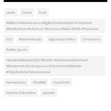
saude
Vacina
Xodó
#BBB25 #AlinePatriarca #BigBrotherBrasil2025 #TeamAline
#RealityShow #Influencer #Famosos #Bahia #500k #Populares
SUS
#Determinação
Segurança Pública
Coronavirus
Radião Sports.
SãoJoãoDeBastião2026 #Radião #SãoSebastiãoDoPassé
#BrasilxHaiti #CulturaJunina #CentenárioDeBastião
#OrgulhoDeSerSebastianense
Aposentados
AlineBBB
chuva forte
Esporte Clube Bahia
pazuello