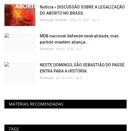
Notícia » DISCUSSÃO SOBRE A LEGALIZAÇÃO
DO ABORTO NO BRASIL
Redação Oradião
May 10, 2021
0
MDB nacional defende neutralidade, mas
partido mantém aliança...
Redação
Mar 8, 2026
0
NESTE DOMINGO, SÃO SEBASTIÃO DO PASSÉ
ENTRA PARA A HISTÓRIA:
Redação
Jul 14, 2026
0
MATÉRIAS RECOMENDADAS
TAGS