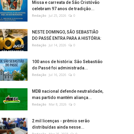
Missa e carreata de São Cristóvão
celebram 97 anos de tradição...
Redação
Jul 25, 2026
0
NESTE DOMINGO, SÃO SEBASTIÃO
DO PASSÉ ENTRA PARA A HISTÓRIA:
Redação
Jul 14, 2026
0
100 anos de história: São Sebastião
do Passé foi administrada...
Redação
Jul 16, 2026
0
MDB nacional defende neutralidade,
mas partido mantém aliança...
Redação
Mar 8, 2026
0
2 mil licenças - prêmio serão
distribuídas ainda nesse...
Redação
Mar 25, 2023
0