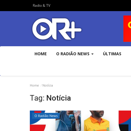
Radio & TV
HOME
O RADIÃO NEWS
ÚLTIMAS
Home
Notícia
Tag:
Notícia
O Radião News