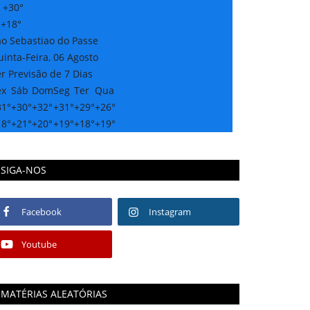
:
+
30°
:
+
18°
ao Sebastiao do Passe
inta-Feira, 06 Agosto
r Previsão de 7 Dias
ex
Sáb
Dom
Seg
Ter
Qua
31°
+
30°
+
32°
+
31°
+
29°
+
26°
18°
+
21°
+
20°
+
19°
+
18°
+
19°
SIGA-NOS
Facebook
Instagram
Youtube
MATÉRIAS ALEATÓRIAS