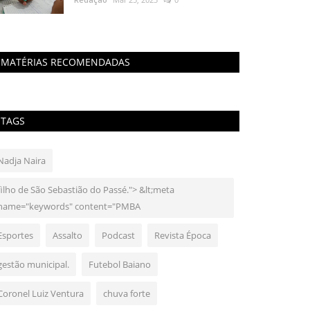
MATÉRIAS RECOMENDADAS
TAGS
Nadja Naira
filho de São Sebastião do Passé."> &lt;meta
name="keywords" content="PMBA
Esportes
Assalto
Podcast
Revista Época
gestão municipal.
Futebol Baiano
Coronel Luiz Ventura
chuva forte