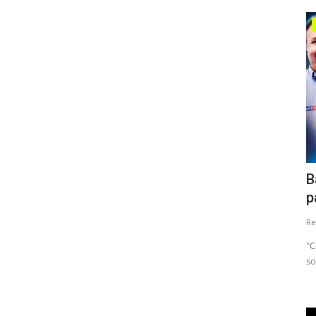
Municípios
OS SEUS
Dona Quitéria veio a procura de sua
B
filha Edileuza em São...
p
Redação
Apr 30, 2024
0
Re
de ensino,
"C
so