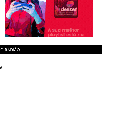
O RADIÃO
V