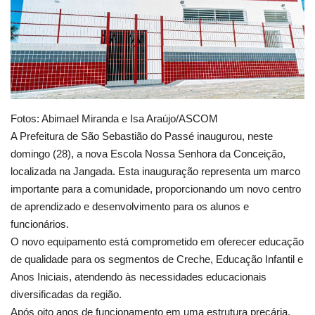
Educação
Municípios
Esportes
Fotos: Abimael Miranda e Isa Araújo/ASCOM
Saúde
A Prefeitura de São Sebastião do Passé inaugurou, neste
domingo (28), a nova Escola Nossa Senhora da Conceição,
Language
localizada na Jangada. Esta inauguração representa um marco
importante para a comunidade, proporcionando um novo centro
portugues
English
de aprendizado e desenvolvimento para os alunos e
funcionários.
O novo equipamento está comprometido em oferecer educação
de qualidade para os segmentos de Creche, Educação Infantil e
Anos Iniciais, atendendo às necessidades educacionais
diversificadas da região.
Após oito anos de funcionamento em uma estrutura precária,