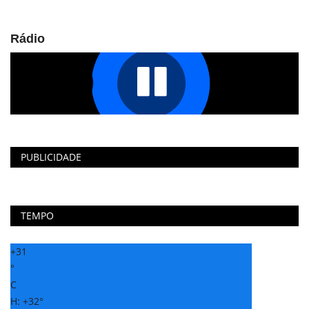
Rádio
PUBLICIDADE
TEMPO
+
31
°
C
H:
+
32°