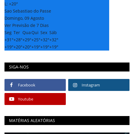
L:
+
20°
Sao Sebastiao do Passe
Domingo, 09 Agosto
Ver Previsão de 7 Dias
Seg
Ter
Qua
Qui
Sex
Sáb
+
31°
+
28°
+
29°
+
25°
+
32°
+
32°
+
19°
+
20°
+
20°
+
19°
+
19°
+
19°
SIGA-NOS
Facebook
Instagram
Youtube
MATÉRIAS ALEATÓRIAS