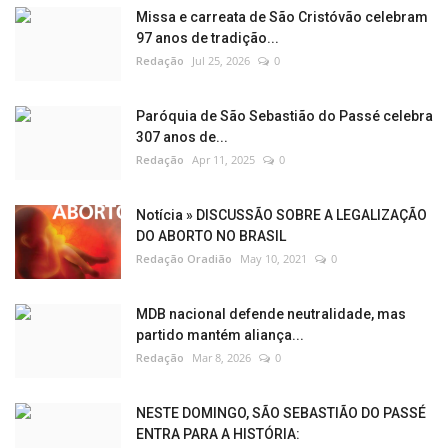
Missa e carreata de São Cristóvão celebram
97 anos de tradição...
Redação
Jul 25, 2026
0
Paróquia de São Sebastião do Passé celebra
307 anos de...
Redação
Apr 11, 2025
0
Notícia » DISCUSSÃO SOBRE A LEGALIZAÇÃO
DO ABORTO NO BRASIL
Redação Oradião
May 10, 2021
0
MDB nacional defende neutralidade, mas
partido mantém aliança...
Redação
Mar 8, 2026
0
NESTE DOMINGO, SÃO SEBASTIÃO DO PASSÉ
ENTRA PARA A HISTÓRIA: