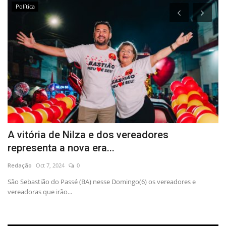
Política
A vitória de Nilza e dos vereadores
P
representa a nova era...
c
Redação
Oct 7, 2024
0
Re
São Sebastião do Passé (BA) nesse Domingo(6) os vereadores e
Pi
vereadoras que irão...
af