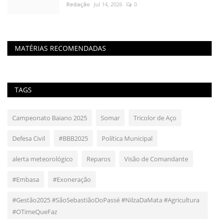
Redação
Jul 14, 2026
0
MATÉRIAS RECOMENDADAS
TAGS
Campeonato Baiano 2025
Somar
Tricolor de Aço
Defesa Civil
#BBB2025
Política Municipal
alerta meteorológico
Reparos
Visão de Comandante
#Embasa
#Exoneração
#Gestão2025 #SãoSebastiãoDoPassé #NilzaDaMata #Agricultura
#OTimeQueFaz