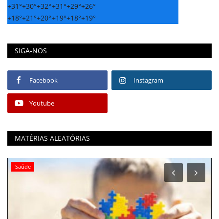
+
31°
+
30°
+
32°
+
31°
+
29°
+
26°
+
18°
+
21°
+
20°
+
19°
+
18°
+
19°
SIGA-NOS
Facebook
Instagram
Youtube
MATÉRIAS ALEATÓRIAS
Saúde