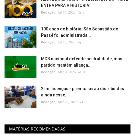
ENTRA PARA A HISTÓRIA:
Redação
Jul 14, 2026
0
100 anos de história: São Sebastião do
Passé foi administrada...
Redação
Jul 16, 2026
0
MDB nacional defende neutralidade, mas
partido mantém aliança...
Redação
Mar 8, 2026
0
2 mil licenças - prêmio serão distribuídas
ainda nesse...
Redação
Mar 25, 2023
0
MATÉRIAS RECOMENDADAS