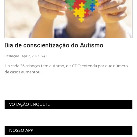
da
Dia de conscientização do Autismo
P
p
Redação
Apr 2, 2023
0
Re
1 a cada 36 crianças tem autismo, diz CDC; entenda por que número
de casos aumentou...
VOTAÇÃO ENQUETE
NOSSO APP