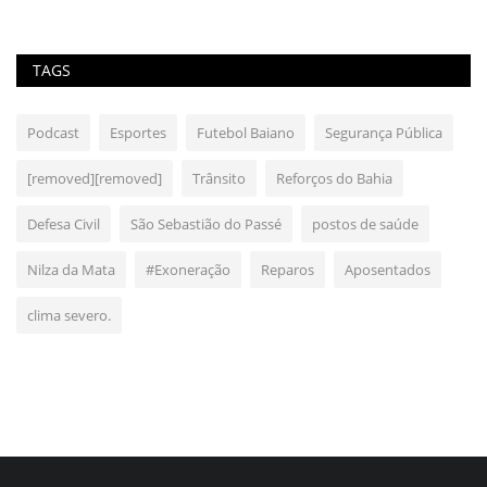
TAGS
Podcast
Esportes
Futebol Baiano
Segurança Pública
[removed][removed]
Trânsito
Reforços do Bahia
Defesa Civil
São Sebastião do Passé
postos de saúde
Nilza da Mata
#Exoneração
Reparos
Aposentados
clima severo.