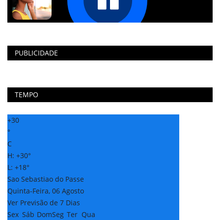
PUBLICIDADE
TEMPO
+
30
°
C
H:
+
30°
L:
+
18°
Sao Sebastiao do Passe
Quinta-Feira, 06 Agosto
Ver Previsão de 7 Dias
Sex
Sáb
Dom
Seg
Ter
Qua