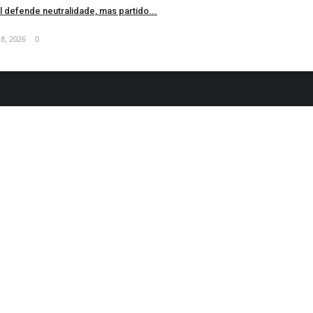
 defende neutralidade, mas partido...
8, 2026
0
tamos vivendo na era da comunicação, com Responsabilidade Social a inform