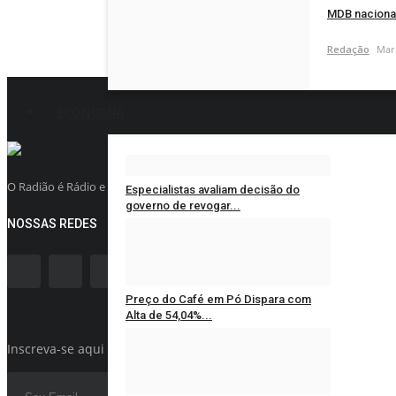
MDB nacional
Redação
Mar 
ECONOMIA
O Radião é Rádio e Televisão na Internet, nesse ciclo de mudanças que es
Especialistas avaliam decisão do
governo de revogar...
NOSSAS REDES
Redação
Jan 15, 2025
0
Preço do Café em Pó Dispara com
Alta de 54,04%...
Inscreva-se aqui para obter novidades interessantes!
Redação
Jan 14, 2025
0