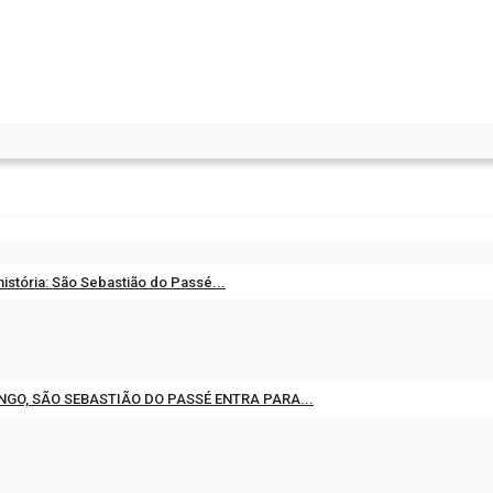
história: São Sebastião do Passé...
16, 2026
0
NGO, SÃO SEBASTIÃO DO PASSÉ ENTRA PARA...
14, 2026
0