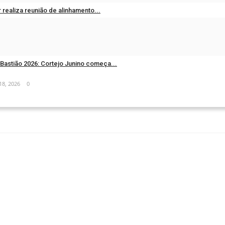
ar realiza reunião de alinhamento...
18, 2026
0
Bastião 2026: Cortejo Junino começa...
18, 2026
0