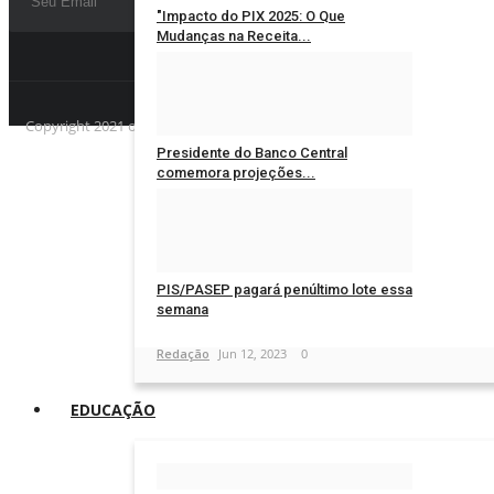
"Impacto do PIX 2025: O Que
Mudanças na Receita...
Redação
Jan 7, 2025
0
Copyright 2021 oradiao - Todos os direitos reservados. Desenvolvid
Presidente do Banco Central
comemora projeções...
Redação
Jun 13, 2023
0
PIS/PASEP pagará penúltimo lote essa
semana
Redação
Jun 12, 2023
0
EDUCAÇÃO