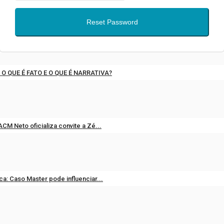
Reset Password
: O QUE É FATO E O QUE É NARRATIVA?
1, 2026
0
CM Neto oficializa convite a Zé...
26, 2026
0
ica: Caso Master pode influenciar...
8, 2026
0