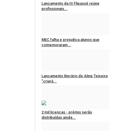
Lançamento da III Flipassé reúne
profissionais...
Redação
May 21, 2025
0
MEC falha e prejudica alunos que
comemoraram...
Redação
Feb 1, 2024
0
Lançamento literário de Aline Teixeira
"criará...
Redação
Sep 13, 2023
0
2 mil licenças - prêmio serão
distribuídas ainda...
Redação
Mar 25, 2023
0