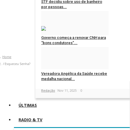
STF decidiu sobre uso de banheiro
por pessoas...
Redação
May 11, 2026
0
Governo começa a renovar CNH para
“bons condutores”...
Redação
Jan 11, 2026
0
Home
Esqueceu Senha?
Vereadora Angélica da Saúde recebe
medalha nacional...
Redação
Nov 11, 2025
0
ÚLTIMAS
RADIO & TV