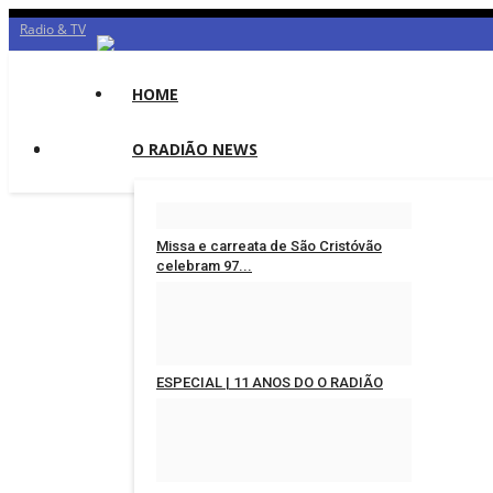
Radio & TV
HOME
O RADIÃO NEWS
Missa e carreata de São Cristóvão
celebram 97...
Redação
Jul 25, 2026
0
ESPECIAL | 11 ANOS DO O RADIÃO
Redação
Jul 18, 2026
0