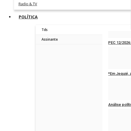
Radio & TV
POLÍTICA
Tds
Assinante
PEC 12/2026
Redação
Jun 
*Em Jequié, A
Redação
Mar 
Análise polít
Redação
Mar 