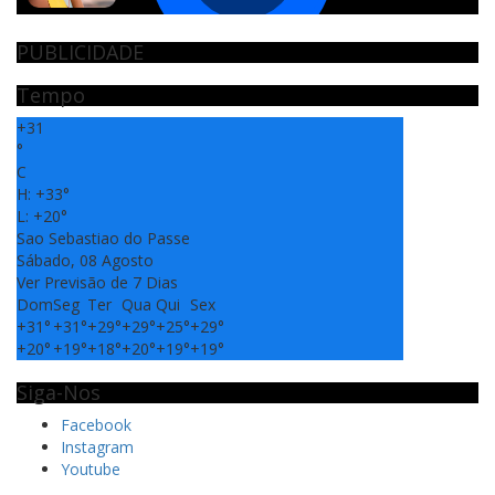
PUBLICIDADE
Tempo
+
31
°
C
H:
+
33°
L:
+
20°
Sao Sebastiao do Passe
Sábado, 08 Agosto
Ver Previsão de 7 Dias
Dom
Seg
Ter
Qua
Qui
Sex
+
31°
+
31°
+
29°
+
29°
+
25°
+
29°
+
20°
+
19°
+
18°
+
20°
+
19°
+
19°
Siga-Nos
Facebook
Instagram
Youtube