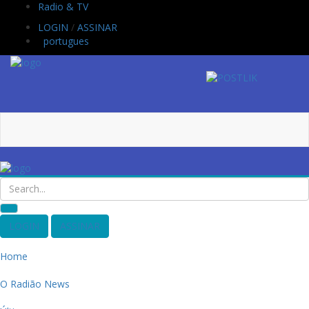
Radio & TV
LOGIN
/
ASSINAR
portugues
LOGIN
ASSINAR
Home
O Radião News