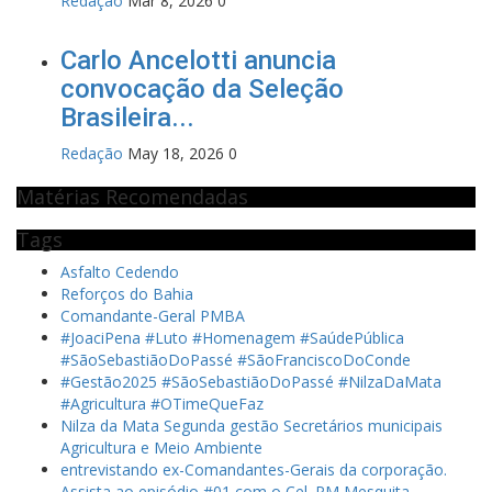
Redação
Mar 8, 2026
0
Carlo Ancelotti anuncia
convocação da Seleção
Brasileira...
Redação
May 18, 2026
0
Matérias Recomendadas
Tags
Asfalto Cedendo
Reforços do Bahia
Comandante-Geral PMBA
#JoaciPena #Luto #Homenagem #SaúdePública
#SãoSebastiãoDoPassé #SãoFranciscoDoConde
#Gestão2025 #SãoSebastiãoDoPassé #NilzaDaMata
#Agricultura #OTimeQueFaz
Nilza da Mata Segunda gestão Secretários municipais
Agricultura e Meio Ambiente
entrevistando ex-Comandantes-Gerais da corporação.
Assista ao episódio #01 com o Cel. PM Mesquita