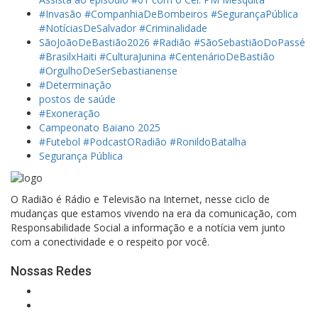
#Invasão #CompanhiaDeBombeiros #SegurançaPública
#NotíciasDeSalvador #Criminalidade
SãoJoãoDeBastião2026 #Radião #SãoSebastiãoDoPassé
#BrasilxHaiti #CulturaJunina #CentenárioDeBastião
#OrgulhoDeSerSebastianense
#Determinação
postos de saúde
#Exoneração
Campeonato Baiano 2025
#Futebol #PodcastORadião #RonildoBatalha
Segurança Pública
O Radião é Rádio e Televisão na Internet, nesse ciclo de
mudanças que estamos vivendo na era da comunicação, com
Responsabilidade Social a informação e a notícia vem junto
com a conectividade e o respeito por você.
Nossas Redes