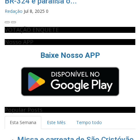
BR-324 e paralisa o...
Redação
Jul 8, 2025
0
VOTAÇÃO ENQUETE
Nosso APP
Baixe Nosso APP
Popular Posts
Esta Semana
Este Mês
Tempo todo
Missa e carreata de São Cristóvão