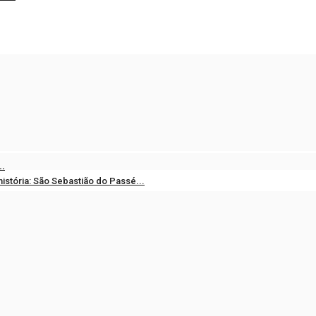
.
história: São Sebastião do Passé...
16, 2026
0
NGO, SÃO SEBASTIÃO DO PASSÉ ENTRA PARA...
14, 2026
0