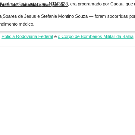
utro veículo, de placa NTN3638, era programado por Cacau, que não
 defende neutralidade, mas partido...
na Soares de Jesus e Stefanie Montino Souza — foram socorridas po
8, 2026
0
endimento médico.
a
Polícia Rodoviária Federal
e
o Corpo de Bombeiros Militar da Bahia
ARTIGO ANTERIOR
ARTIGO SEGUINTE
isputa pelo Governo...
TRANSPORTE PARA ESTUDANTES: CÂMARA 