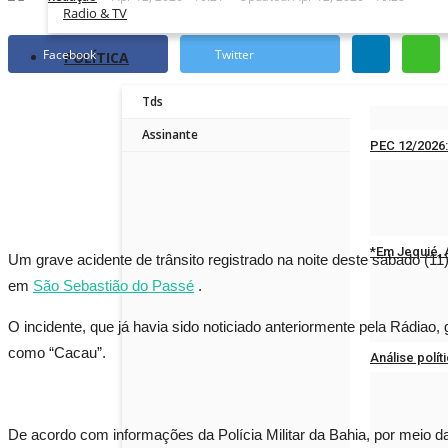
Radio & TV
Facebook
Twitter
POLÍTICA
Tds
Assinante
PEC 12/2026
Redação
Jun 
*Em Jequié, A
Um grave acidente de trânsito registrado na noite deste sábado (11)
em
São Sebastião do Passé
.
Redação
Mar 
O incidente, que já havia sido noticiado anteriormente pela Rádiao
como “Cacau”.
Análise polít
Redação
Mar 
De acordo com informações da Polícia Militar da Bahia, por meio 