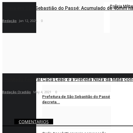
Polícia Milit
Chuva em São Sebastião do Passé: Acumulado de 46mm nas
Redação
Jun 
Redação
Jan 12, 2025
0
São João de 
Redação
Jun 
ESPORTES
Deputado Federal Cacá Leão e a Prefeita Nilza da Mata con
Redação Oradião
May 4, 2021
0
Prefeitura de São Sebastião do Passé
decreta...
Redação
Jun 29, 2026
0
COMENTARIOS