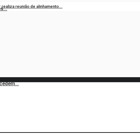
ar realiza reunião de alinhamento...
...
18, 2026
0
Bastião 2026: Cortejo Junino começa...
18, 2026
0
cedem...