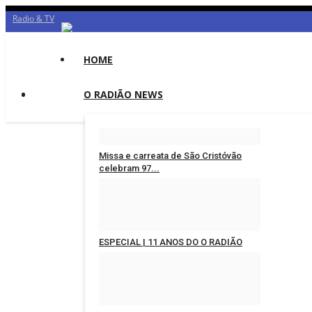
Radio & TV
HOME
O RADIÃO NEWS
Missa e carreata de São Cristóvão
celebram 97...
Redação
Jul 25, 2026
0
ESPECIAL | 11 ANOS DO O RADIÃO
Redação
Jul 18, 2026
0