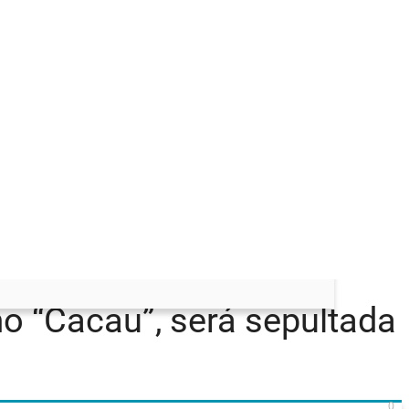
mo “Cacau”, será sepultada
0