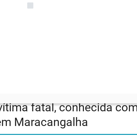
Lembre de mim
LOGIN
Esqueceu Senha??
s 16h30 deste domingo em Maracangalha
vítima fatal, conhecida co
 em Maracangalha