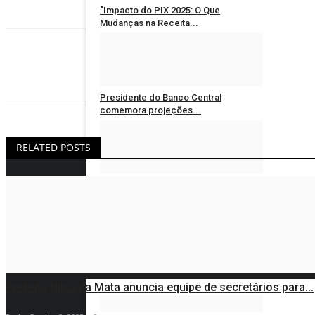
"Impacto do PIX 2025: O Que
Mudanças na Receita...
Redação
Jan 7, 2025
0
Redação
Presidente do Banco Central
comemora projeções...
Redação
Jun 13, 2023
0
RELATED POSTS
PIS/PASEP pagará penúltimo lote essa
semana
Redação
Jun 12, 2023
0
EDUCAÇÃO
Prefeita Nilza da Mata anuncia equipe de secretários para...