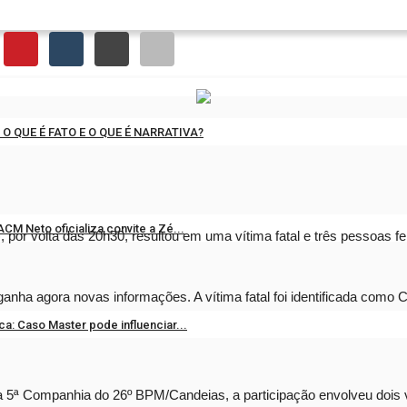
: O QUE É FATO E O QUE É NARRATIVA?
1, 2026
0
CM Neto oficializa convite a Zé...
, por volta das 20h30, resultou em uma vítima fatal e três pessoas f
26, 2026
0
, ganha agora novas informações. A vítima fatal foi identificada com
ica: Caso Master pode influenciar...
8, 2026
0
da 5ª Companhia do 26º BPM/Candeias, a participação envolveu dois 