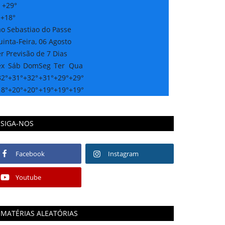
:
+
29°
:
+
18°
ao Sebastiao do Passe
inta-Feira, 06 Agosto
r Previsão de 7 Dias
ex
Sáb
Dom
Seg
Ter
Qua
32°
+
31°
+
32°
+
31°
+
29°
+
29°
18°
+
20°
+
20°
+
19°
+
19°
+
19°
SIGA-NOS
Facebook
Instagram
Youtube
MATÉRIAS ALEATÓRIAS