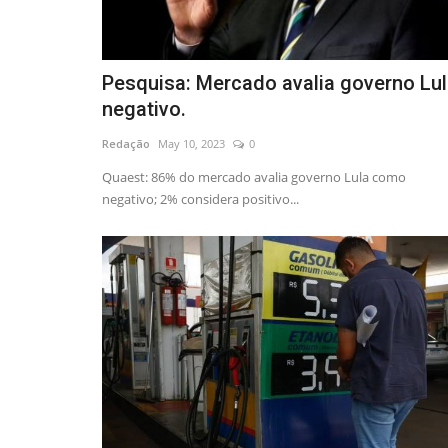
Saúde
Pesquisa: Mercado avalia governo Lu
negativo.
Redação
May 10, 2023
0
Quaest: 86% do mercado avalia governo Lula como
negativo; 2% considera positivo...
passé reúne
Pagamento do piso da enferm
ação...
tem primeiro repasse do...
Redação
Aug 21, 2023
0
Ministério da Saúde faz primeiro repasse de rec
complementar para estados e...