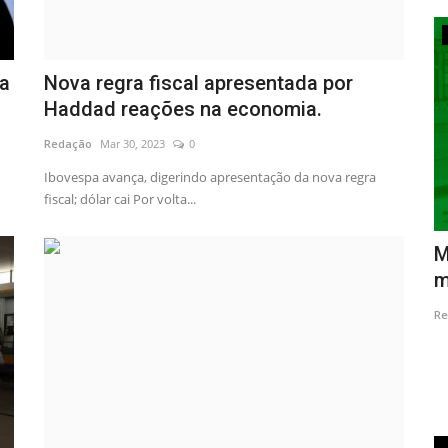
Economia
la
Nova regra fiscal apresentada por
Haddad reações na economia.
Redação
Mar 30, 2023
0
Ibovespa avança, digerindo apresentação da nova regra
fiscal; dólar cai Por volta...
agem
PIS/PASEP pagará penúltimo lote essa
M
semana
m
Redação
Jun 12, 2023
0
Re
urso
Abono do PIS/Pasep terá pagamento de penúltimo lote
nesta quinta-feira