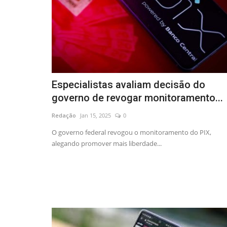
Especialistas avaliam decisão do
governo de revogar monitoramento...
Redação
Jan 15, 2025
0
O governo federal revogou o monitoramento do PIX,
alegando promover mais liberdade...