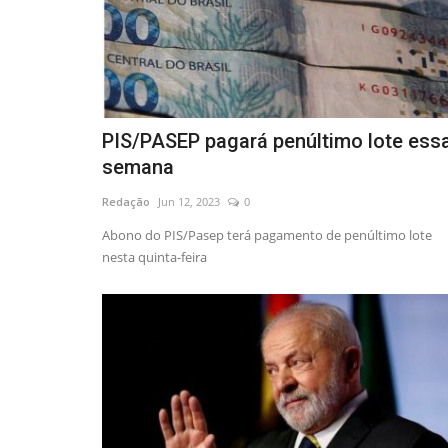
PIS/PASEP pagará penúltimo lote ess
semana
Redação
Jun 12, 2023
0
Abono do PIS/Pasep terá pagamento de penúltimo lote
nesta quinta-feira