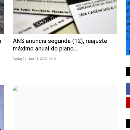
H
L
S
Qu
Ve
S
a
ANS anuncia segunda (12), reajuste
+
máximo anual do plano...
+
Redação
Jun 11, 2023
0