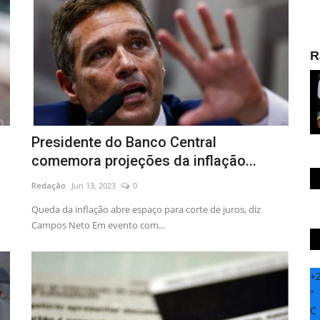
R
Presidente do Banco Central
comemora projeções da inflação...
Redação
Jun 13, 2023
0
Queda da inflação abre espaço para corte de juros, diz
Campos Neto Em evento com...
+
°
C