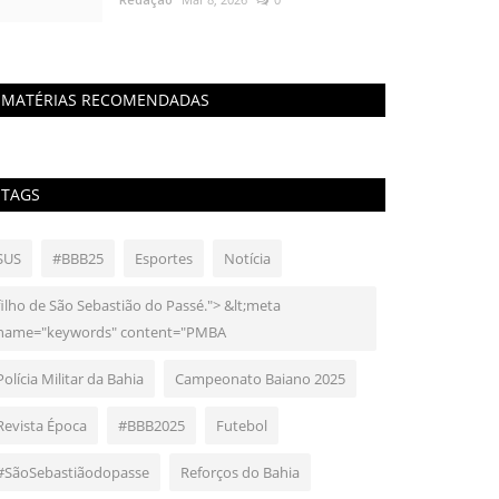
MATÉRIAS RECOMENDADAS
TAGS
SUS
#BBB25
Esportes
Notícia
filho de São Sebastião do Passé."> &lt;meta
name="keywords" content="PMBA
Polícia Militar da Bahia
Campeonato Baiano 2025
Revista Época
#BBB2025
Futebol
#SãoSebastiãodopasse
Reforços do Bahia