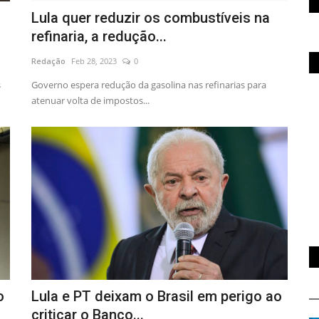
Lula quer reduzir os combustíveis na
refinaria, a redução...
Redação
Feb 28, 2023
0
s
Governo espera redução da gasolina nas refinarias para
atenuar volta de impostos...
o
Lula e PT deixam o Brasil em perigo ao
criticar o Banco...