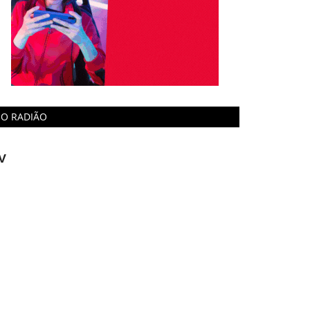
O RADIÃO
V