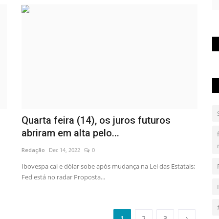
Quarta feira (14), os juros futuros
abriram em alta pelo...
Redação
Dec 14, 2022
0
Ibovespa cai e dólar sobe após mudança na Lei das Estatais;
Fed está no radar Proposta...
›
1
2
3