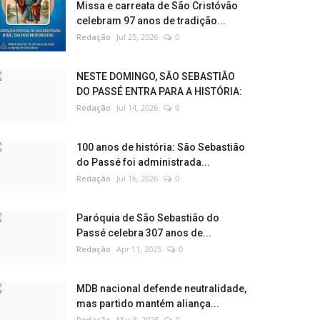
Missa e carreata de São Cristóvão
celebram 97 anos de tradição...
Redação
Jul 25, 2026
0
NESTE DOMINGO, SÃO SEBASTIÃO
DO PASSÉ ENTRA PARA A HISTÓRIA:
Redação
Jul 14, 2026
0
100 anos de história: São Sebastião
do Passé foi administrada...
Redação
Jul 16, 2026
0
Paróquia de São Sebastião do
Passé celebra 307 anos de...
Redação
Apr 11, 2025
0
MDB nacional defende neutralidade,
mas partido mantém aliança...
Redação
Mar 8, 2026
0