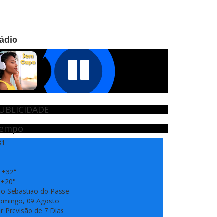
ádio
UBLICIDADE
empo
31
:
+
32°
:
+
20°
ao Sebastiao do Passe
omingo, 09 Agosto
r Previsão de 7 Dias