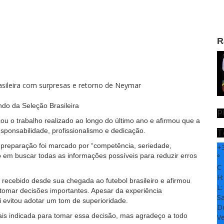
R
ndo da Seleção Brasileira
P
acou o trabalho realizado ao longo do último ano e afirmou que a
T
sponsabilidade, profissionalismo e dedicação.
e preparação foi marcado por “competência, seriedade,
+
o em buscar todas as informações possíveis para reduzir erros
°
C
H
recebido desde sua chegada ao futebol brasileiro e afirmou
L
tomar decisões importantes. Apesar da experiência
S
i evitou adotar um tom de superioridade.
D
ais indicada para tomar essa decisão, mas agradeço a todo
Ve