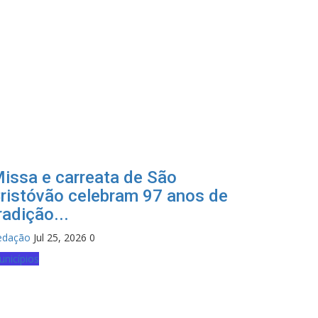
issa e carreata de São
ristóvão celebram 97 anos de
radição...
edação
Jul 25, 2026
0
nicípios