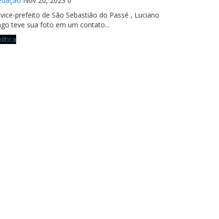
edação
Nov 20, 2023
0
vice-prefeito de São Sebastião do Passé , Luciano
go teve sua foto em um contato...
lítica