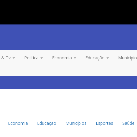
o & Tv
Política
Economia
Educação
Municípi
Economia
Educação
Municípios
Esportes
Saúde