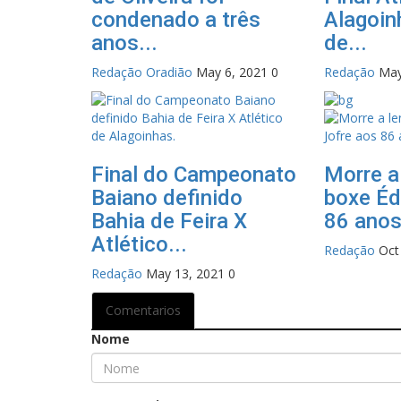
condenado a três
Alagoin
anos...
de...
Redação Oradião
May 6, 2021
0
Redação
May
Final do Campeonato
Morre a
Baiano definido
boxe Éd
Bahia de Feira X
86 ano
Atlético...
Redação
Oct
Redação
May 13, 2021
0
Comentarios
Nome