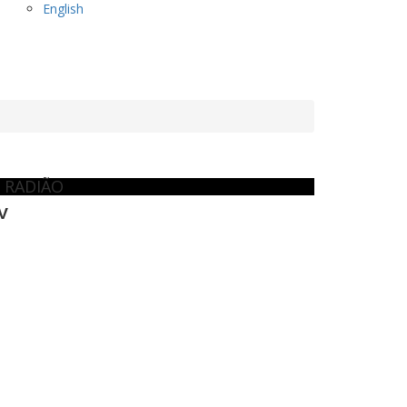
English
 RADIÃO
V