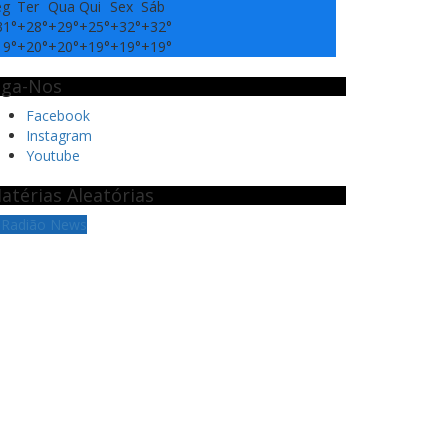
eg
Ter
Qua
Qui
Sex
Sáb
31°
+
28°
+
29°
+
25°
+
32°
+
32°
19°
+
20°
+
20°
+
19°
+
19°
+
19°
iga-Nos
Facebook
Instagram
Youtube
atérias Aleatórias
 Radião News