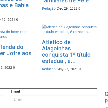
familiares de Pele
has e Bahia
Redação
Dec 29, 2022
0
 16, 2021
0
Atlético de
 lenda do
Alagoinhas
er Jofre aos
conquista 1º título
s
estadual, é...
 2, 2022
0
Redação
May 23, 2021
0
Email
G
p