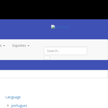
os
Esportes
Language
portugues