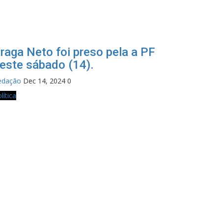
raga Neto foi preso pela a PF
este sábado (14).
edação
Dec 14, 2024
0
lítica