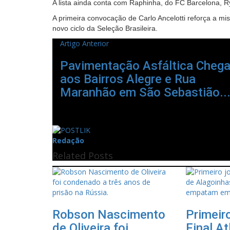
A lista ainda conta com Raphinha, do FC Barcelona, R
A primeira convocação de Carlo Ancelotti reforça a mis
novo ciclo da Seleção Brasileira.
Artigo Anterior
Pavimentação Asfáltica Cheg
aos Bairros Alegre e Rua
Maranhão em São Sebastião..
Redação
Related Posts
Robson Nascimento
Primeir
de Oliveira foi
Final At