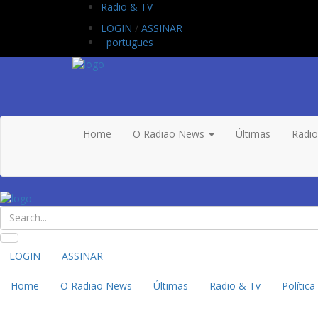
Radio & TV
LOGIN
/
ASSINAR
portugues
Home
O Radião News
Últimas
Radi
LOGIN
ASSINAR
Home
O Radião News
Últimas
Radio & Tv
Política