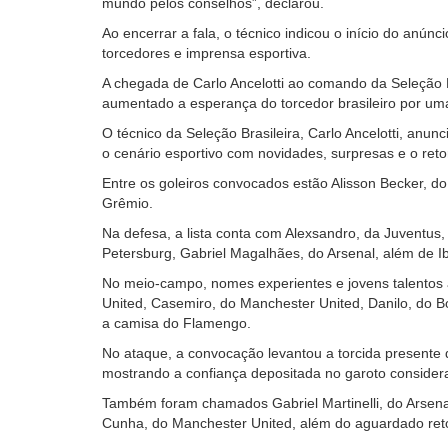
mundo pelos conselhos”, declarou.
Ao encerrar a fala, o técnico indicou o início do anúnc
torcedores e imprensa esportiva.
A chegada de Carlo Ancelotti ao comando da Seleção B
aumentado a esperança do torcedor brasileiro por uma
O técnico da Seleção Brasileira, Carlo Ancelotti, anun
o cenário esportivo com novidades, surpresas e o ret
Entre os goleiros convocados estão Alisson Becker, d
Grêmio.
Na defesa, a lista conta com Alexsandro, da Juventus,
Petersburg, Gabriel Magalhães, do Arsenal, além de I
No meio-campo, nomes experientes e jovens talentos
United, Casemiro, do Manchester United, Danilo, do 
a camisa do Flamengo.
No ataque, a convocação levantou a torcida presente d
mostrando a confiança depositada no garoto consider
Também foram chamados Gabriel Martinelli, do Arsenal
Cunha, do Manchester United, além do aguardado ret