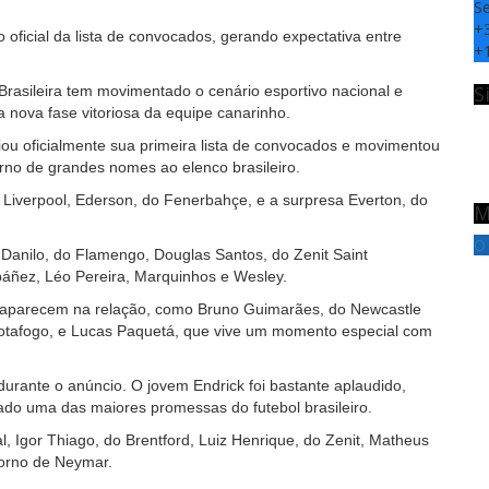
S
+
io oficial da lista de convocados, gerando expectativa entre
+
S
rasileira tem movimentado o cenário esportivo nacional e
 nova fase vitoriosa da equipe canarinho.
ciou oficialmente sua primeira lista de convocados e movimentou
orno de grandes nomes ao elenco brasileiro.
o Liverpool, Ederson, do Fenerbahçe, e a surpresa Everton, do
M
O
 Danilo, do Flamengo, Douglas Santos, do Zenit Saint
báñez, Léo Pereira, Marquinhos e Wesley.
 aparecem na relação, como Bruno Guimarães, do Newcastle
Botafogo, e Lucas Paquetá, que vive um momento especial com
urante o anúncio. O jovem Endrick foi bastante aplaudido,
ado uma das maiores promessas do futebol brasileiro.
, Igor Thiago, do Brentford, Luiz Henrique, do Zenit, Matheus
orno de Neymar.