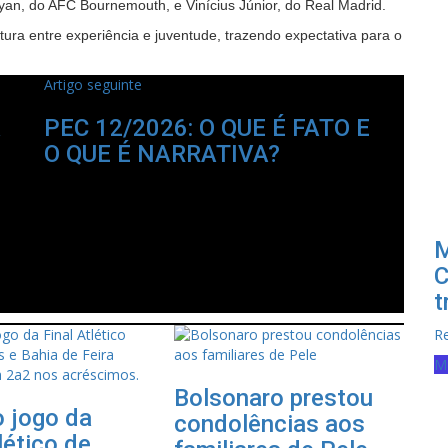
yan, do AFC Bournemouth, e Vinícius Júnior, do Real Madrid.
tura entre experiência e juventude, trazendo expectativa para o
Artigo seguinte
a
PEC 12/2026: O QUE É FATO E
O QUE É NARRATIVA?
.
M
C
t
R
Mu
Bolsonaro prestou
o jogo da
condolências aos
lético de