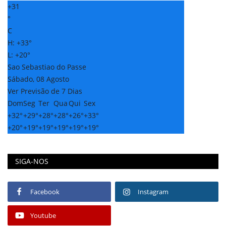
+
31
°
C
H:
+
33°
L:
+
20°
Sao Sebastiao do Passe
Sábado, 08 Agosto
Ver Previsão de 7 Dias
Dom
Seg
Ter
Qua
Qui
Sex
+
32°
+
29°
+
28°
+
28°
+
26°
+
33°
+
20°
+
19°
+
19°
+
19°
+
19°
+
19°
SIGA-NOS
Facebook
Instagram
Youtube