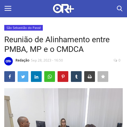
São Sebastião do Passé
LOGIN
ASSINAR
Reunião de Alinhamento entre
PMBA, MP e o CMDCA
Home
Redação
Sep 28, 2023 - 16:50
0
O Radião News
Últimas
Radio & Tv
Política
Economia