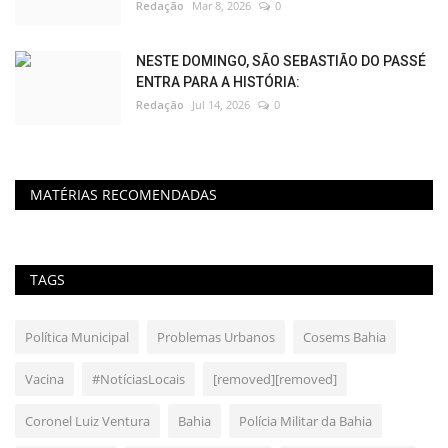
Redação
Mar 8, 2026
0
NESTE DOMINGO, SÃO SEBASTIÃO DO PASSÉ
ENTRA PARA A HISTÓRIA:
Redação
Jul 14, 2026
0
MATÉRIAS RECOMENDADAS
TAGS
Política Municipal
Problemas Urbanos
Cosems Bahia
Vacina
#NotíciasLocais
[removed][removed]
Coronel Luiz Ventura
Bahia
Polícia Militar da Bahia