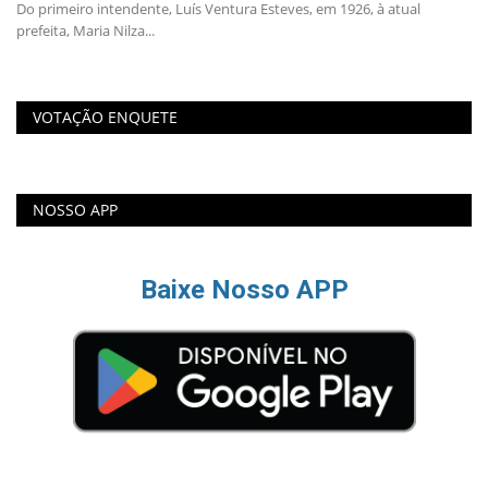
qu
Do primeiro intendente, Luís Ventura Esteves, em 1926, à atual
prefeita, Maria Nilza...
VOTAÇÃO ENQUETE
NOSSO APP
Baixe Nosso APP