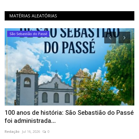
MATÉRIAS ALEATÓRIAS
São Sebastião do Passé
do
100 anos de história: São Sebastião do Passé
N
foi administrada...
Re
Redação
Jul 16, 2026
0
Na