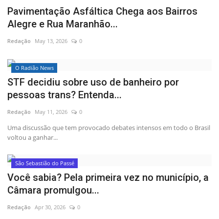
Pavimentação Asfáltica Chega aos Bairros
Alegre e Rua Maranhão...
Redação
May 13, 2026
0
O Radião News
STF decidiu sobre uso de banheiro por
pessoas trans? Entenda...
Redação
May 11, 2026
0
Uma discussão que tem provocado debates intensos em todo o Brasil
voltou a ganhar...
São Sebastião do Passé
Você sabia? Pela primeira vez no município, a
Câmara promulgou...
Redação
Apr 30, 2026
0