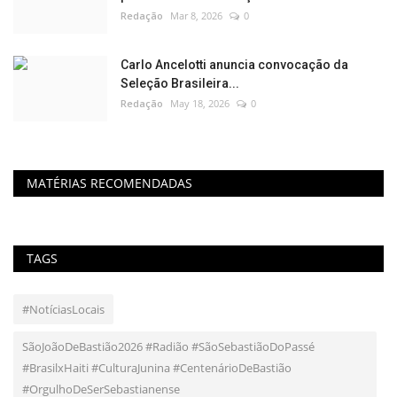
Redação
Mar 8, 2026
0
Carlo Ancelotti anuncia convocação da
Seleção Brasileira...
Redação
May 18, 2026
0
MATÉRIAS RECOMENDADAS
TAGS
#NotíciasLocais
SãoJoãoDeBastião2026 #Radião #SãoSebastiãoDoPassé
#BrasilxHaiti #CulturaJunina #CentenárioDeBastião
#OrgulhoDeSerSebastianense