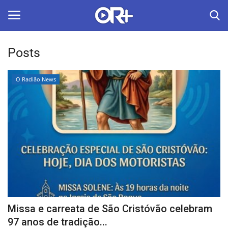
Posts
LOGIN
ASSINAR
O Radião News
Home
O Radião News
Últimas
Radio & Tv
Política
Missa e carreata de São Cristóvão celebram
Economia
97 anos de tradição...