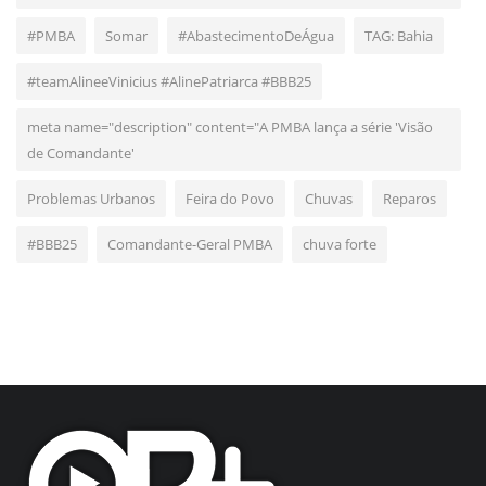
#PMBA
Somar
#AbastecimentoDeÁgua
TAG: Bahia
#teamAlineeVinicius #AlinePatriarca #BBB25
meta name="description" content="A PMBA lança a série 'Visão
de Comandante'
Problemas Urbanos
Feira do Povo
Chuvas
Reparos
#BBB25
Comandante-Geral PMBA
chuva forte