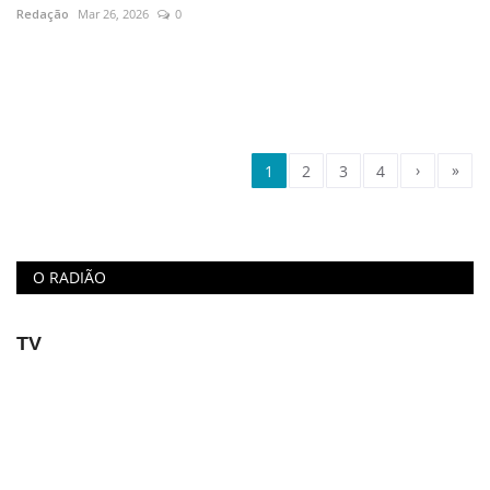
Redação
Mar 26, 2026
0
›
»
1
2
3
4
O RADIÃO
TV