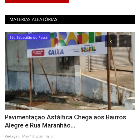
MATÉRIAS ALEATÓRIAS
São Sebastião do Passé
ga
Pavimentação Asfáltica Chega aos Bairros
M
Alegre e Rua Maranhão...
Re
Redação
May 13, 2026
0
Ed