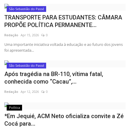
São Sebastião do Passé
TRANSPORTE PARA ESTUDANTES: CÂMARA
PROPÕE POLÍTICA PERMANENTE...
Redação
Apr 15, 2026
0
Uma importante iniciativa voltada à educação e ao futuro dos jovens
foi apresentada...
São Sebastião do Passé
Após tragédia na BR-110, vítima fatal,
conhecida como “Cacau”,...
Redação
Apr 12, 2026
0
Política
*Em Jequié, ACM Neto oficializa convite a Zé
Cocá para...