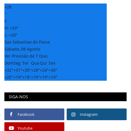
+
28
°
C
H:
+
33°
L:
+
20°
Sao Sebastiao do Passe
Sábado, 08 Agosto
Ver Previsão de 7 Dias
Dom
Seg
Ter
Qua
Qui
Sex
+
32°
+
31°
+
30°
+
28°
+
24°
+
30°
+
20°
+
19°
+
18°
+
19°
+
19°
+
19°
SIGA-NOS
Facebook
Instagram
Youtube