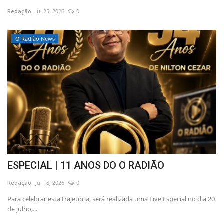
Redação
Jul 25, 2026
0
Educação
O Radião News
Municípios
Esportes
Saúde
Language
portugues
English
ESPECIAL | 11 ANOS DO O RADIÃO
Redação
Jul 18, 2026
0
Para celebrar esta trajetória, será realizada uma Live Especial no dia 20
de julho,...