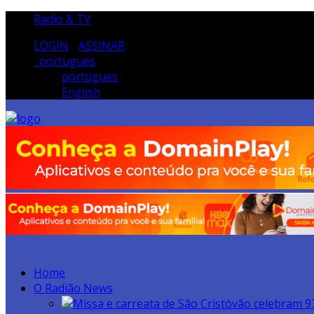
Radio & TV
LOGIN
/
ASSINAR
portugues
portugues
English
Home
O Radião News