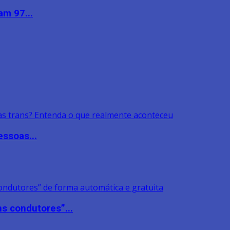
am 97...
ssoas...
s condutores”...