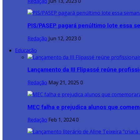
Redação
Jun 13, 2023
0
PIS/PASEP pagará penúltimo lote essa 
Redação
Jun 12, 2023
0
Educação
Lançamento da III Flipassé reúne profissio
Redação
May 21, 2025
0
MEC falha e prejudica alunos que comem
Redação
Feb 1, 2024
0