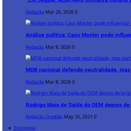
*Em Jequié, ACM Neto oficializa convite a
Redação
Mar 26, 2026
0
Análise política: Caso Master pode influen
Redação
Mar 8, 2026
0
MDB nacional defende neutralidade, mas p
Redação
Mar 8, 2026
0
Rodrigo Maia de Saída do DEM depois de b
Redação Oradião
May 10, 2021
0
Economia