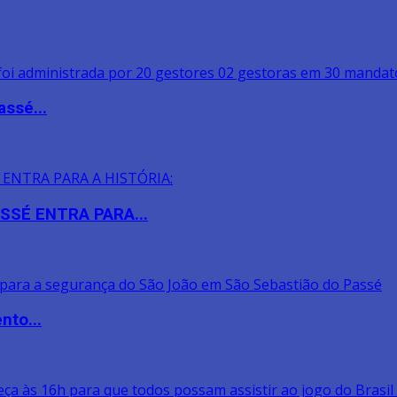
assé...
SSÉ ENTRA PARA...
nto...