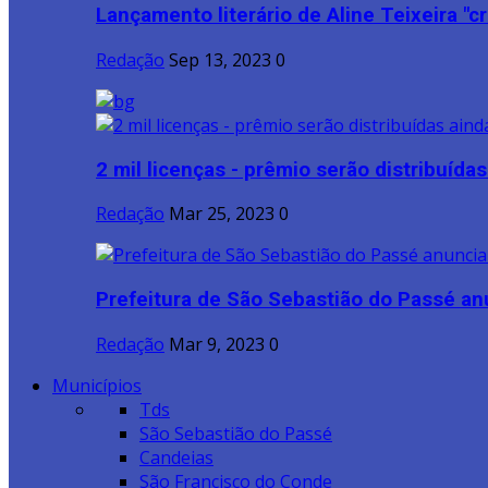
Lançamento literário de Aline Teixeira "cri
Redação
Sep 13, 2023
0
2 mil licenças - prêmio serão distribuídas 
Redação
Mar 25, 2023
0
Prefeitura de São Sebastião do Passé anu
Redação
Mar 9, 2023
0
Municípios
Tds
São Sebastião do Passé
Candeias
São Francisco do Conde