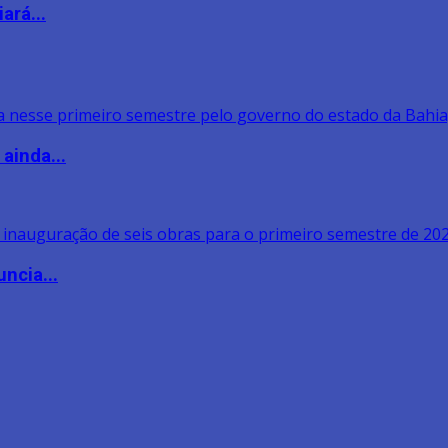
ará...
ainda...
ncia...