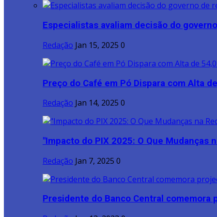
Especialistas avaliam decisão do governo 
Redação
Jan 15, 2025
0
Preço do Café em Pó Dispara com Alta de
Redação
Jan 14, 2025
0
"Impacto do PIX 2025: O Que Mudanças na
Redação
Jan 7, 2025
0
Presidente do Banco Central comemora p