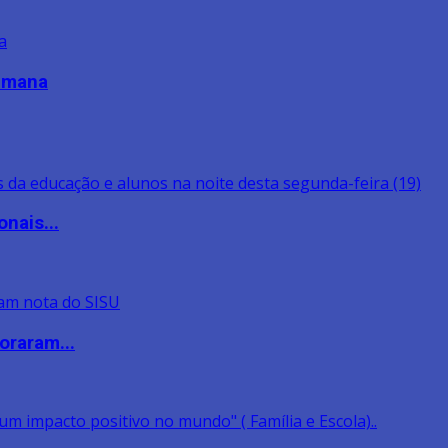
semana
nais...
oraram...