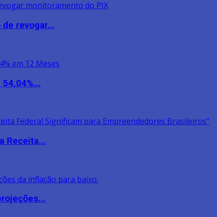
de revogar...
 54,04%...
 Receita...
rojeções...