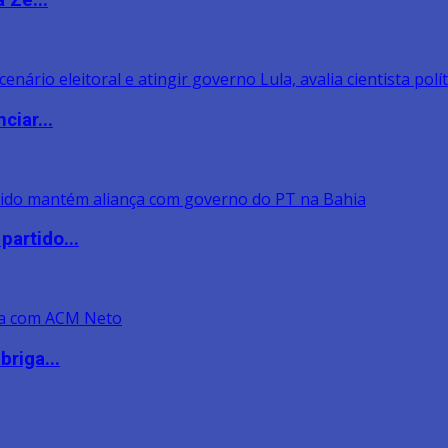
 Zé...
ciar...
artido...
riga...