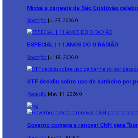
Missa e carreata de São Cristóvão celebr
Redação
Jul 25, 2026
0
ESPECIAL | 11 ANOS DO O RADIÃO
Redação
Jul 18, 2026
0
STF decidiu sobre uso de banheiro por pe
Redação
May 11, 2026
0
Governo começa a renovar CNH para “bon
Redação
Jan 11, 2026
0