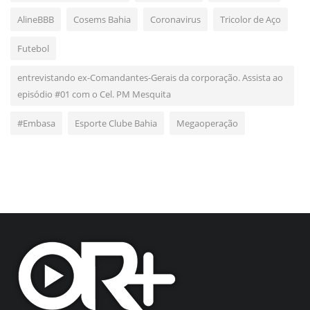
AlineBBB
Cosems Bahia
Coronavirus
Tricolor de Aço
Futebol
entrevistando ex-Comandantes-Gerais da corporação. Assista ao
episódio #01 com o Cel. PM Mesquita
#Embasa
Esporte Clube Bahia
Megaoperação