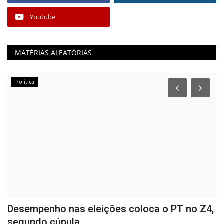
Youtube
MATÉRIAS ALEATÓRIAS
Política
ga
Desempenho nas eleições coloca o PT no Z4,
D
segundo cúpula...