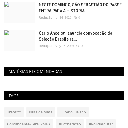
NESTE DOMINGO, SÃO SEBASTIÃO DO PASSÉ
ENTRA PARA A HISTÓRIA:
Redação
Jul 14, 2026
0
Carlo Ancelotti anuncia convocação da
Seleção Brasileira...
Redação
May 18, 2026
0
MATÉRIAS RECOMENDADAS
TAGS
Trânsito
Nilza da Mata
Futebol Baiano
Comandante-Geral PMBA
#Exoneração
#PolíciaMilitar