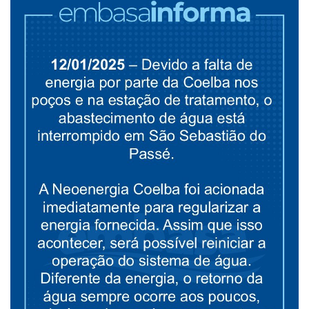
Educação
Municípios
Esportes
Saúde
Language
portugues
English