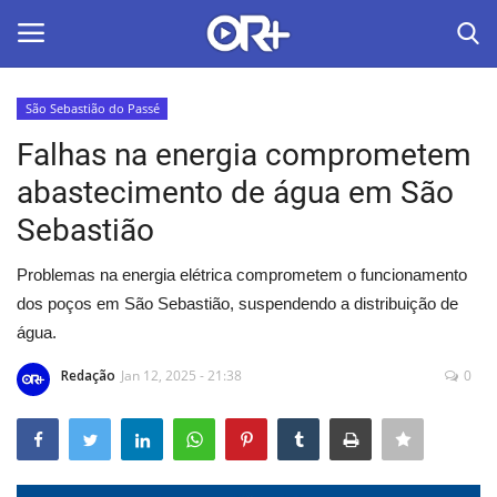
São Sebastião do Passé
LOGIN
ASSINAR
Falhas na energia comprometem
abastecimento de água em São
Home
Sebastião
O Radião News
Problemas na energia elétrica comprometem o funcionamento
dos poços em São Sebastião, suspendendo a distribuição de
Últimas
água.
Radio & Tv
Redação
Jan 12, 2025 - 21:38
0
Política
Economia