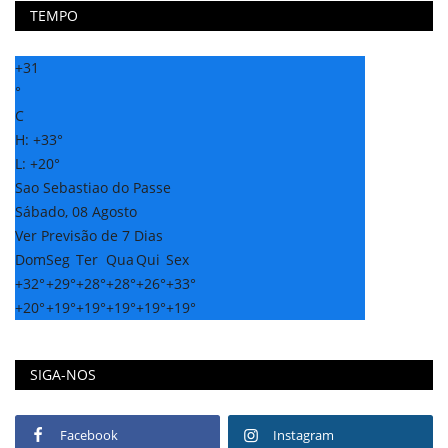
TEMPO
+
31
°
C
H:
+
33°
L:
+
20°
Sao Sebastiao do Passe
Sábado, 08 Agosto
Ver Previsão de 7 Dias
Dom
Seg
Ter
Qua
Qui
Sex
+
32°
+
29°
+
28°
+
28°
+
26°
+
33°
+
20°
+
19°
+
19°
+
19°
+
19°
+
19°
SIGA-NOS
Facebook
Instagram