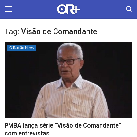
Tag:
Visão de Comandante
LOGIN
ASSINAR
O Radião News
Home
O Radião News
Últimas
Radio & Tv
Política
PMBA lança série “Visão de Comandante”
Economia
com entrevistas...