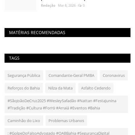
Redação
Mar 8, 2026
0
MATÉRIAS RECOMENDADAS
TAGS
Segurança Pública
Comandante-Geral PMBA
Coronavirus
Reforços do Bahia
Nilza da Mata
Asfalto Cedendo
#SãoJoãoDeCruz2025 #WesleySafadão #Nattan #FestaJunina
#Tradição #Cultura #Forró #Arraiá #Eventos #Bahia
Caminhão do Lixo
Problemas Urbanos
: #GolpeDoFalsoAdvogado #OABBahia #SegurançaDigital