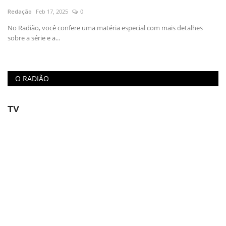
Redação
Feb 17, 2025
0
Educação
No Radião, você confere uma matéria especial com mais detalhes
sobre a série e a...
Municípios
Esportes
O RADIÃO
Saúde
TV
Language
portugues
English