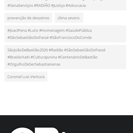
#SenaServiços #RADIÃO #Justiça #Advocacia
prevenção de desastres
clima severo.
#JoaciPena #Luto #Homenagem #SaúdePública
#SãoSebastiãoDoPassé #SãoFranciscoDoConde
SãoJoãoDeBastião2026 #Radião #SãoSebastiãoDoPassé
#BrasilxHaiti #CulturaJunina #CentenárioDeBastião
#OrgulhoDeSerSebastianense
Coronel Luiz Ventura