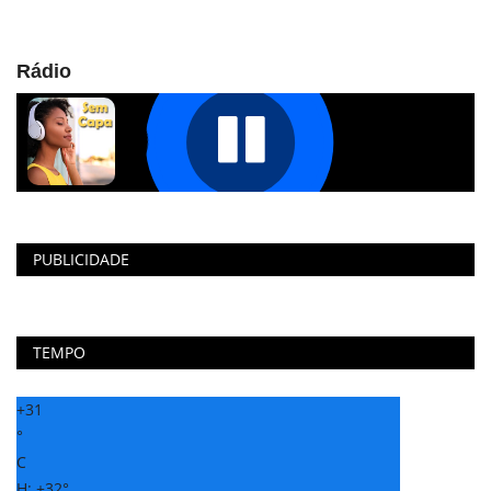
Rádio
PUBLICIDADE
TEMPO
+
31
°
C
H:
+
32°