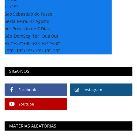
L:
+
19°
Sao Sebastiao do Passe
Sexta-Feira, 07 Agosto
Ver Previsão de 7 Dias
Sáb
Dom
Seg
Ter
Qua
Qui
+
32°
+
32°
+
30°
+
28°
+
31°
+
26°
+
20°
+
19°
+
19°
+
19°
+
19°
+
20°
SIGA-NOS
Facebook
Instagram
Youtube
MATÉRIAS ALEATÓRIAS