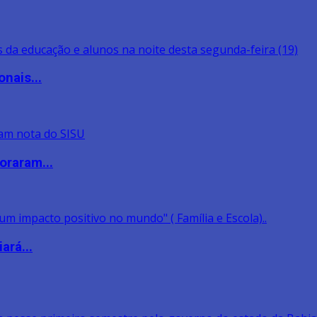
nais...
oraram...
ará...