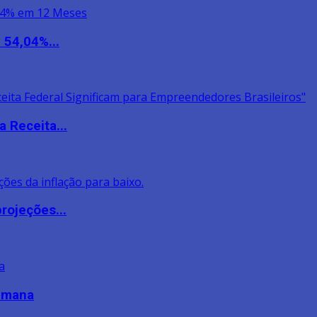
 54,04%...
 Receita...
rojeções...
semana