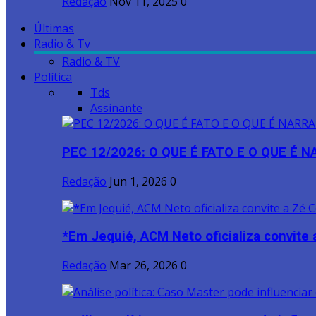
Redação
Nov 11, 2025
0
Últimas
Radio & Tv
Radio & TV
Política
Tds
Assinante
PEC 12/2026: O QUE É FATO E O QUE É 
Redação
Jun 1, 2026
0
*Em Jequié, ACM Neto oficializa convite a
Redação
Mar 26, 2026
0