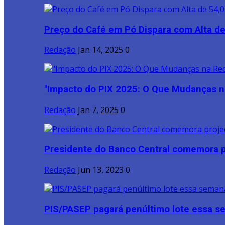
Preço do Café em Pó Dispara com Alta de
Redação
Jan 14, 2025
0
"Impacto do PIX 2025: O Que Mudanças na
Redação
Jan 7, 2025
0
Presidente do Banco Central comemora p
Redação
Jun 13, 2023
0
PIS/PASEP pagará penúltimo lote essa 