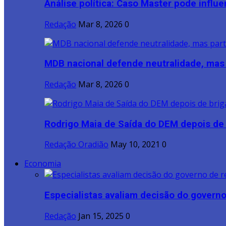
Análise política: Caso Master pode influen
Redação
Mar 8, 2026
0
MDB nacional defende neutralidade, mas p
Redação
Mar 8, 2026
0
Rodrigo Maia de Saída do DEM depois de b
Redação Oradião
May 10, 2021
0
Economia
Especialistas avaliam decisão do governo 
Redação
Jan 15, 2025
0