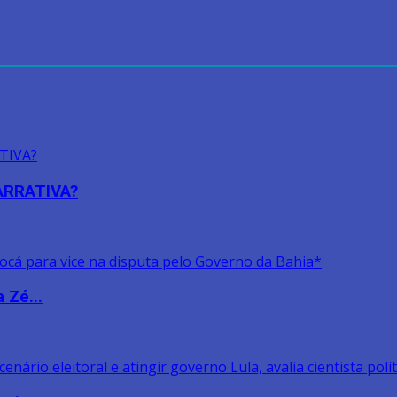
NARRATIVA?
 Zé...