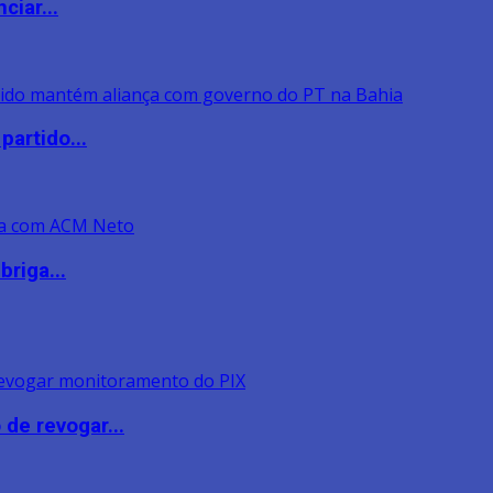
ciar...
artido...
riga...
de revogar...