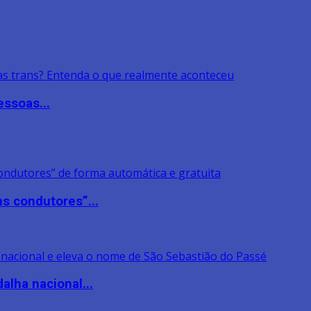
ssoas...
s condutores”...
lha nacional...