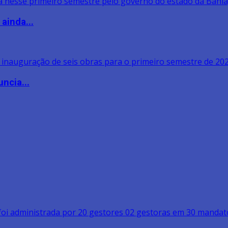
ainda...
ncia...