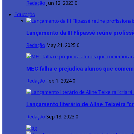
Redação
Jun 12, 2023
0
Educação
Lançamento da III Flipassé reúne profissio
Redação
May 21, 2025
0
MEC falha e prejudica alunos que comem
Redação
Feb 1, 2024
0
Lançamento literário de Aline Teixeira "cri
Redação
Sep 13, 2023
0