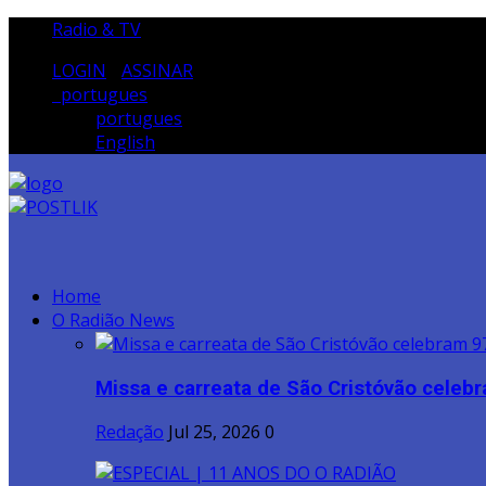
Radio & TV
LOGIN
/
ASSINAR
portugues
portugues
English
Home
O Radião News
Missa e carreata de São Cristóvão celebr
Redação
Jul 25, 2026
0