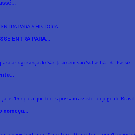
assé...
SSÉ ENTRA PARA...
nto...
o começa...