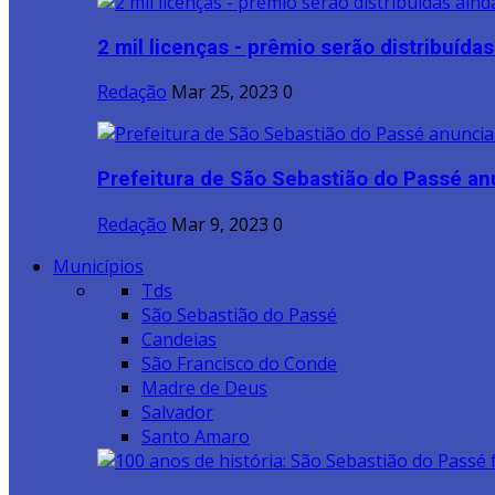
2 mil licenças - prêmio serão distribuídas 
Redação
Mar 25, 2023
0
Prefeitura de São Sebastião do Passé anu
Redação
Mar 9, 2023
0
Municípios
Tds
São Sebastião do Passé
Candeias
São Francisco do Conde
Madre de Deus
Salvador
Santo Amaro