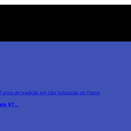
am 97...