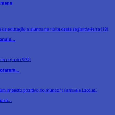
semana
nais...
oraram...
ará...