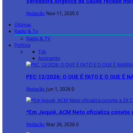
Vereadora Angélica da Saúde recebe meda
Redação
Nov 11, 2025
0
Últimas
Radio & Tv
Radio & TV
Política
Tds
Assinante
PEC 12/2026: O QUE É FATO E O QUE É 
Redação
Jun 1, 2026
0
*Em Jequié, ACM Neto oficializa convite a
Redação
Mar 26, 2026
0