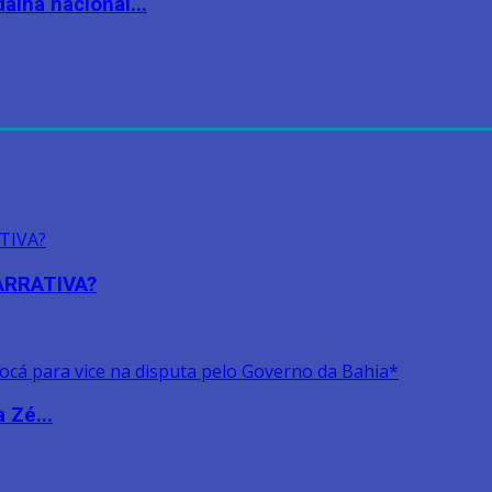
lha nacional...
NARRATIVA?
 Zé...