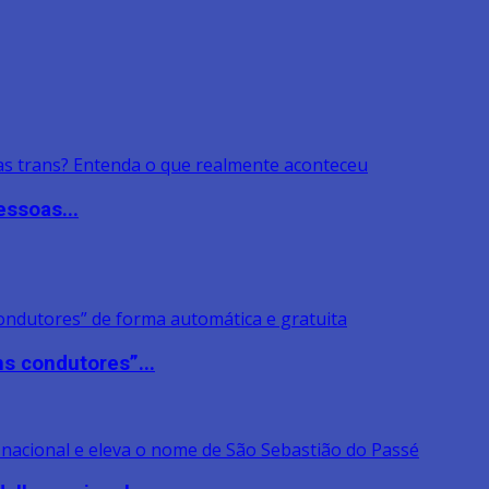
ssoas...
s condutores”...