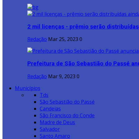
2 mil licenças - prêmio serão distribuídas 
Redação
Mar 25, 2023
0
Prefeitura de São Sebastião do Passé anu
Redação
Mar 9, 2023
0
Municípios
Tds
São Sebastião do Passé
Candeias
São Francisco do Conde
Madre de Deus
Salvador
Santo Amaro