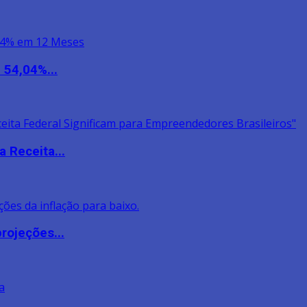
 54,04%...
 Receita...
rojeções...