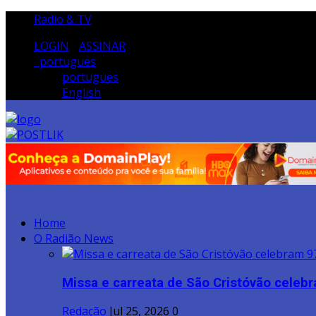
Radio & TV
LOGIN
/
ASSINAR
portugues
portugues
English
Home
O Radião News
Missa e carreata de São Cristóvão celebr
Redação
Jul 25, 2026
0