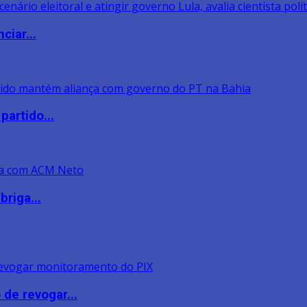
ciar...
artido...
riga...
de revogar...