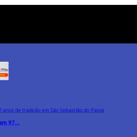
am 97...