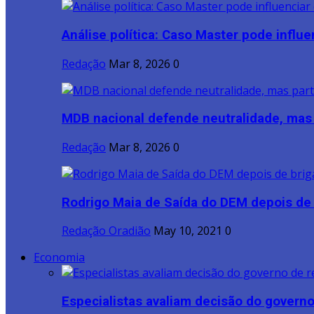
Análise política: Caso Master pode influen
Redação
Mar 8, 2026
0
MDB nacional defende neutralidade, mas p
Redação
Mar 8, 2026
0
Rodrigo Maia de Saída do DEM depois de b
Redação Oradião
May 10, 2021
0
Economia
Especialistas avaliam decisão do governo 