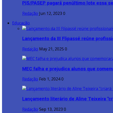
PIS/PASEP pagará penúltimo lote essa 
Redação
Jun 12, 2023
0
Educação
Lançamento da III Flipassé reúne profissio
Redação
May 21, 2025
0
MEC falha e prejudica alunos que comem
Redação
Feb 1, 2024
0
Lançamento literário de Aline Teixeira "cri
Redação
Sep 13, 2023
0