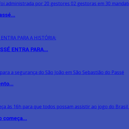
assé...
SSÉ ENTRA PARA...
nto...
o começa...