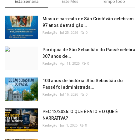
Esta Semana
Este Mês
Tempo todo
Missa e carreata de São Cristóvão celebram
97 anos de tradição...
Redação
Jul 25, 2026
0
Paróquia de São Sebastião do Passé celebra
307 anos de...
Redação
Apr 11, 2025
0
100 anos de história: São Sebastião do
Passé foi administrada...
Redação
Jul 16, 2026
0
PEC 12/2026: O QUE É FATO E O QUE É
NARRATIVA?
Redação
Jun 1, 2026
0