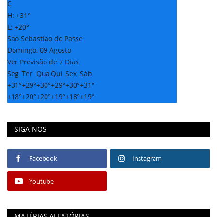
C
H:
+
31°
L:
+
20°
Sao Sebastiao do Passe
Domingo, 09 Agosto
Ver Previsão de 7 Dias
Seg
Ter
Qua
Qui
Sex
Sáb
+
31°
+
29°
+
30°
+
29°
+
30°
+
31°
+
18°
+
20°
+
20°
+
19°
+
18°
+
19°
SIGA-NOS
Facebook
Instagram
Youtube
MATÉRIAS ALEATÓRIAS