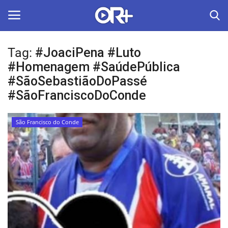
Tag:
#JoaciPena #Luto
LOGIN
ASSINAR
#Homenagem #SaúdePública
#SãoSebastiãoDoPassé
Home
#SãoFranciscoDoConde
O Radião News
São Francisco do Conde
Últimas
Radio & Tv
Política
Economia