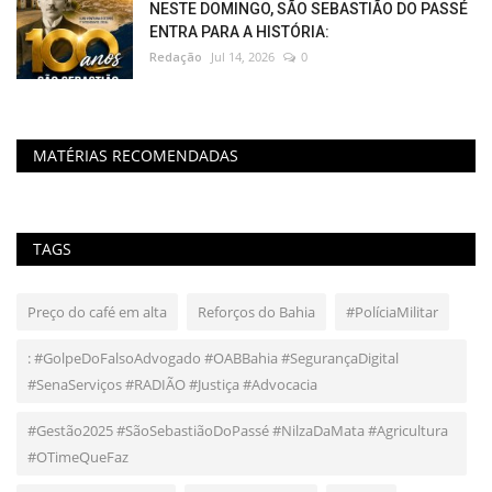
NESTE DOMINGO, SÃO SEBASTIÃO DO PASSÉ
ENTRA PARA A HISTÓRIA:
Redação
Jul 14, 2026
0
MATÉRIAS RECOMENDADAS
TAGS
Preço do café em alta
Reforços do Bahia
#PolíciaMilitar
: #GolpeDoFalsoAdvogado #OABBahia #SegurançaDigital
#SenaServiços #RADIÃO #Justiça #Advocacia
#Gestão2025 #SãoSebastiãoDoPassé #NilzaDaMata #Agricultura
#OTimeQueFaz