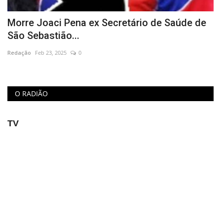
Educação
Morre Joaci Pena ex Secretário de Saúde de
São Sebastião...
Municípios
Redação
Feb 23, 2025
0
Esportes
Saúde
O RADIÃO
Language
TV
portugues
English