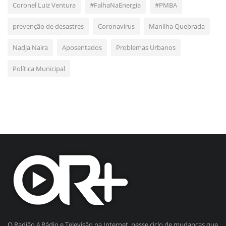
Coronel Luiz Ventura
#FalhaNaEnergia
#PMBA
prevenção de desastres
Coronavirus
Manilha Quebrada
Nadja Naira
Aposentados
Problemas Urbanos
Política Municipal
O Radião é Rádio e Televisão na Internet, nesse ciclo de mudanças que