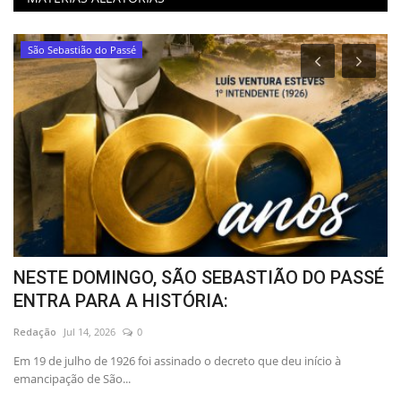
São Francisco do Conde
ASSÉ
O corpo de homem de 19 anos foi encontra
em Mata fechada...
Redação
Sep 28, 2023
0