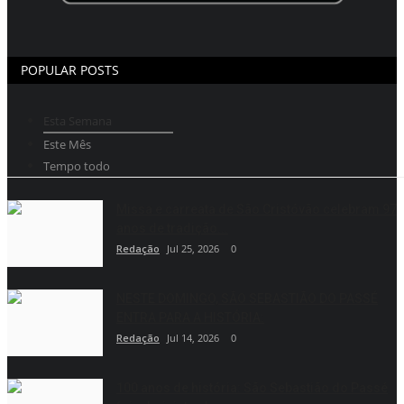
POPULAR POSTS
Esta Semana
Este Mês
Tempo todo
Missa e carreata de São Cristóvão celebram 97
anos de tradição...
Redação
Jul 25, 2026
0
NESTE DOMINGO, SÃO SEBASTIÃO DO PASSÉ
ENTRA PARA A HISTÓRIA:
Redação
Jul 14, 2026
0
100 anos de história: São Sebastião do Passé