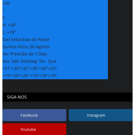
+
30
°
C
H:
+
30°
L:
+
18°
Sao Sebastiao do Passe
Quinta-Feira, 06 Agosto
Ver Previsão de 7 Dias
Sex
Sáb
Dom
Seg
Ter
Qua
+
31°
+
30°
+
32°
+
30°
+
26°
+
25°
+
19°
+
20°
+
20°
+
19°
+
18°
+
19°
SIGA-NOS
Facebook
Instagram
Youtube