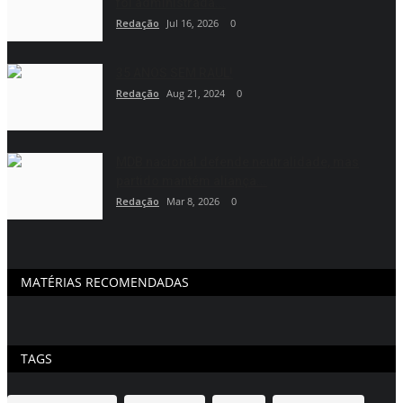
foi administrada...
Redação
Jul 16, 2026
0
35 ANOS SEM RAUL!
Redação
Aug 21, 2024
0
MDB nacional defende neutralidade, mas
partido mantém aliança...
Redação
Mar 8, 2026
0
MATÉRIAS RECOMENDADAS
TAGS