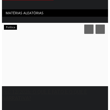
MATÉRIAS ALEATÓRIAS
Política
PEC 12/2026: O QUE É FATO E O QUE É
NARRATIVA?