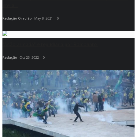
envia...
Redação Oradião
May 8, 2021
0
"Ação armada" é repudiada por Bolsonaro.
Redação
Oct 23, 2022
0