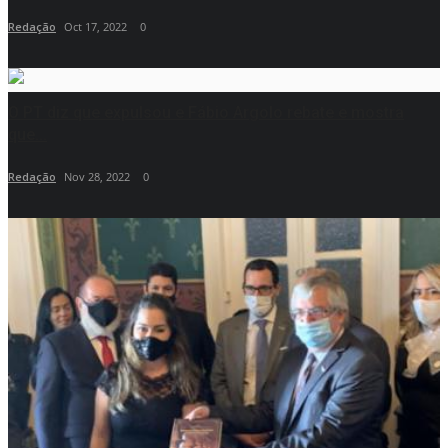
Redação
Oct 17, 2022
0
O PT diz que expulsou e Fábio Argolo rebate e mostra
que...
Redação
Nov 28, 2022
0