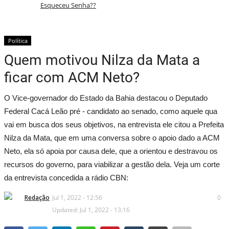
Esqueceu Senha??
Política
Política
Tds
Quem motivou Nilza da Mata a
ficar com ACM Neto?
Assinante
O Vice-governador do Estado da Bahia destacou o Deputado
Economia
Federal Cacá Leão pré - candidato ao senado, como aquele qua
vai em busca dos seus objetivos, na entrevista ele citou a Prefeita
Educação
Nilza da Mata, que em uma conversa sobre o apoio dado a ACM
Neto, ela só apoia por causa dele, que a orientou e destravou os
Municípios
recursos do governo, para viabilizar a gestão dela. Veja um corte
da entrevista concedida a rádio CBN:
Tds
Redação
Jul 1, 2022 - 12:56
0
São Sebastião do Passé
Updated: Jul 1, 2022 - 13:16