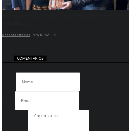
Autoridades baianas debatem parcerias em tecnologia e
agricultura...
Redação Oradião
May 8, 2021
0
COMENTARIOS
Nome
Email