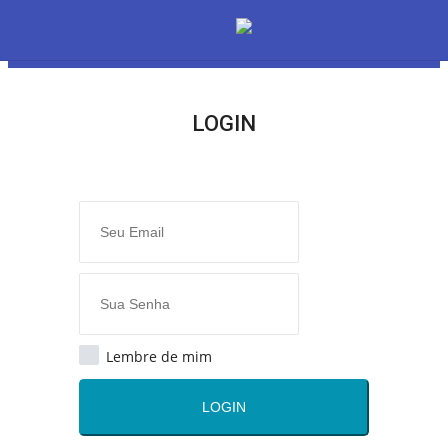
LOGIN
LOGIN
ASSINAR
Home
O Radião News
Últimas
Lembre de mim
Radio & Tv
LOGIN
Radio & TV