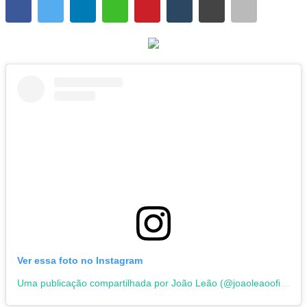
Candeias
São Francisco do Conde
Madre de Deus
Salvador
Santo Amaro
Esportes
Saúde
Language
Ver essa foto no Instagram
portugues
English
Uma publicação compartilhada por João Leão (@joaoleaooficial)