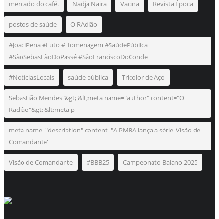
mercado do café.
Nadja Naira
Vacina
Revista Época
postos de saúde
O RAdião
#JoaciPena #Luto #Homenagem #SaúdePública
#SãoSebastiãoDoPassé #SãoFranciscoDoConde
#NotíciasLocais
saúde pública
Tricolor de Aço
Sebastião Mendes"&gt; &lt;meta name="author" content="O
Radião"&gt; &lt;meta p
meta name="description" content="A PMBA lança a série 'Visão de
Comandante'
Visão de Comandante
#BBB25
Campeonato Baiano 2025