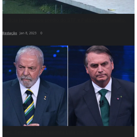
Polícia já retomou prédio do STF e Palácio do Planalto.
Redação
Jan 8, 2023
0
Ipec: Segundo turno aponta Lula com 50