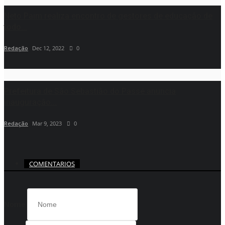
Neto Paim realiza encontro de gestores de educação de
todo...
Redação
Dec 12, 2022
0
Prefeitura de São Sebastião do Passé anuncia
inauguração...
Redação
Mar 9, 2023
0
COMENTARIOS
Nome