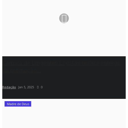
Câmara de Dirigentes Lojistas realiza entrega
da promoção...
Redação
Jan 5, 2025
0
Madre de Deus