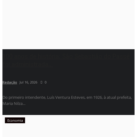
100 anos de história: São Sebastião do Passé
foi administrada...
Redação
Jul 16, 2026
0
Do primeiro intendente, Luís Ventura Esteves, em 1926, à atual prefeita,
Maria Nilza...
Economia