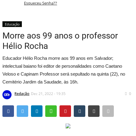
Esqueceu Senha??
Política
Educação
Tds
Morre aos 99 anos o professor
Hélio Rocha
Assinante
Educador Hélio Rocha morre aos 99 anos em Salvador;
Economia
intelectual baiano foi editor de personalidades como Caetano
Veloso e Capinam Professor será sepultado na quinta (22), no
Educação
Cemitério Jardim da Saudade, às 16h.
Municípios
Redação
Dec 21, 2022 - 19:35
0
Tds
São Sebastião do Passé