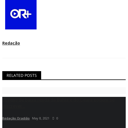
Redação
RELATED POSTS
Jovens de baixa renda da Bahia e do Ceará podem se
inscrever...
Redação Oradião
May 8, 2021
0