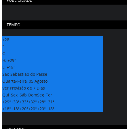
PUBLICIDADE
TEMPO
+
28
°
C
H:
+
29°
L:
+
18°
Sao Sebastiao do Passe
Quarta-Feira, 05 Agosto
Ver Previsão de 7 Dias
Qui
Sex
Sáb
Dom
Seg
Ter
+
29°
+
33°
+
33°
+
32°
+
28°
+
31°
+
18°
+
18°
+
20°
+
20°
+
20°
+
18°