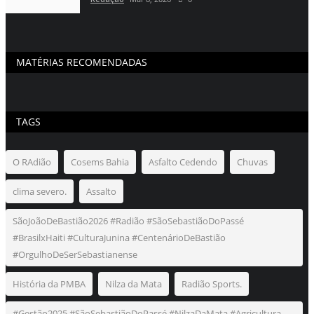
MATÉRIAS RECOMENDADAS
TAGS
O RAdião
Cosems Bahia
Asfalto Cedendo
Chuvas
clima severo.
Assalto
SãoJoãoDeBastião2026 #Radião #SãoSebastiãoDoPassé
#BrasilxHaiti #CulturaJunina #CentenárioDeBastião
#OrgulhoDeSerSebastianense
História da PMBA
Nilza da Mata
Radião Sports.
#Gestão2025 #SãoSebastiãoDoPassé #NilzaDaMata #Agricultura