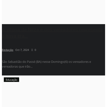
A vitória de Nilza e dos vereadores representa
a nova era...
Redação
Oct 7, 2024
0
São Sebastião do Passé (BA) nesse Domingo(6) os vereadores e
vereadoras que irão...
Educação