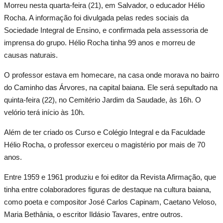
Candeias
Morreu nesta quarta-feira (21), em Salvador, o educador Hélio
Rocha. A informação foi divulgada pelas redes sociais da
São Francisco do Conde
Sociedade Integral de Ensino, e confirmada pela assessoria de
imprensa do grupo. Hélio Rocha tinha 99 anos e morreu de
causas naturais.
Madre de Deus
O professor estava em homecare, na casa onde morava no bairro
Salvador
do Caminho das Árvores, na capital baiana. Ele será sepultado na
quinta-feira (22), no Cemitério Jardim da Saudade, às 16h. O
Santo Amaro
velório terá início às 10h.
Esportes
Além de ter criado os Curso e Colégio Integral e da Faculdade
Hélio Rocha, o professor exerceu o magistério por mais de 70
Saúde
anos.
Entre 1959 e 1961 produziu e foi editor da Revista Afirmação, que
Language
tinha entre colaboradores figuras de destaque na cultura baiana,
portugues
English
como poeta e compositor José Carlos Capinam, Caetano Veloso,
Maria Bethânia, o escritor Ildásio Tavares, entre outros.