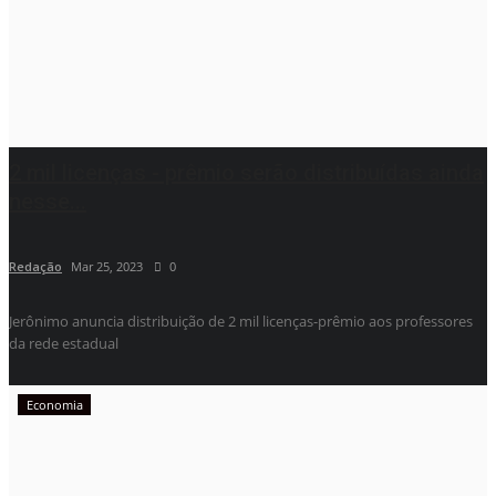
2 mil licenças - prêmio serão distribuídas ainda
nesse...
Redação
Mar 25, 2023
0
Jerônimo anuncia distribuição de 2 mil licenças-prêmio aos professores
da rede estadual
Economia