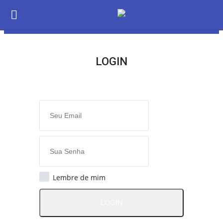
LOGIN
LOGIN
ASSINAR
Home
O Radião News
Últimas
Lembre de mim
Radio & Tv
LOGIN
Radio & TV