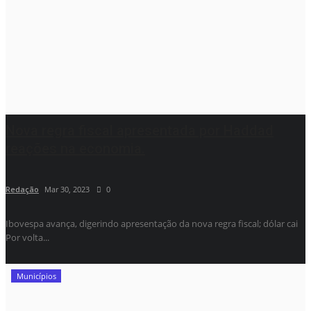
Nova regra fiscal apresentada por Haddad
reações na economia.
Redação
Mar 30, 2023
0
Ibovespa avança, digerindo apresentação da nova regra fiscal; dólar cai
Por volta...
Municípios