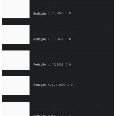
Missa e carreata de São Cristóvão celebram 97
anos de tradição...
Redação
Jul 25, 2026
0
NESTE DOMINGO, SÃO SEBASTIÃO DO PASSÉ
ENTRA PARA A HISTÓRIA:
Redação
Jul 14, 2026
0
100 anos de história: São Sebastião do Passé
foi administrada...
Redação
Jul 16, 2026
0
35 ANOS SEM RAUL!
Redação
Aug 21, 2024
0
MDB nacional defende neutralidade, mas
partido mantém aliança...
Redação
Mar 8, 2026
0