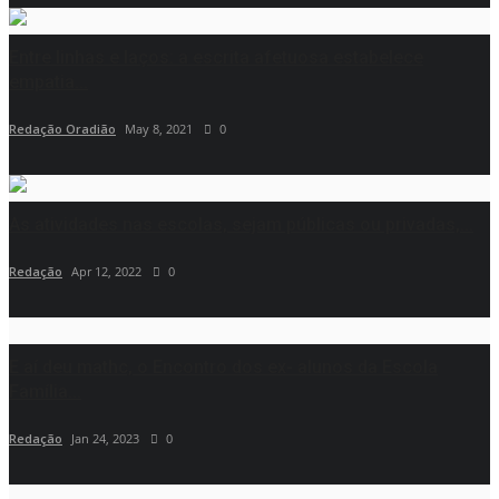
Entre linhas e laços: a escrita afetuosa estabelece
empatia...
Redação Oradião
May 8, 2021
0
As atividades nas escolas, sejam públicas ou privadas,...
Redação
Apr 12, 2022
0
E aí deu mathc, o Encontro dos ex- alunos da Escola
Família...
Redação
Jan 24, 2023
0