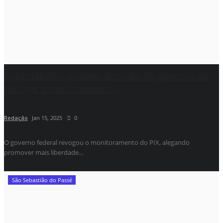
Especialistas avaliam decisão do governo de
revogar monitoramento...
Redação
Jan 15, 2025
0
O governo federal revogou o monitoramento do PIX, alegando
promover mais liberdade...
São Sebastião do Passé