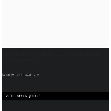
ANS anuncia segunda (12), reajuste máximo
anual do plano...
Redação
Jun 11, 2023
0
VOTAÇÃO ENQUETE