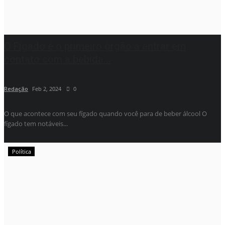
O Fígado é o primeiro órgão a entrar em
contato com a bebida...
Redação
Feb 2, 2024
0
O que acontece com seu fígado quando você para de beber álcool O
fígado tem notáveis...
Política