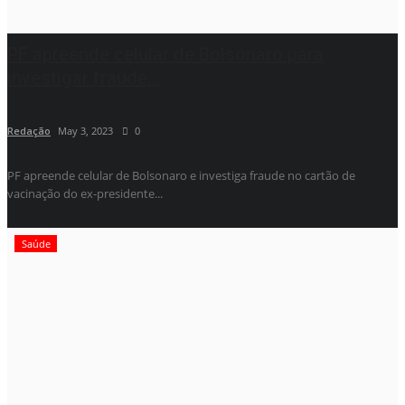
PF apreende celular de Bolsonaro para
investigar fraude...
Redação
May 3, 2023
0
PF apreende celular de Bolsonaro e investiga fraude no cartão de
vacinação do ex-presidente...
Saúde