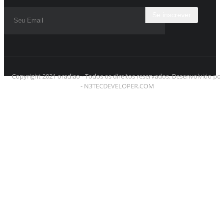
Se inscrever
Copyright 2021 oradiao - Todos os direitos reservados. Desenvolvido p
- N3TECDEVELOPER.COM