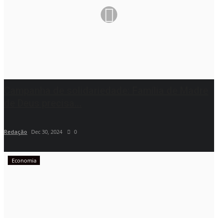
Campanha de solidariedade: Família de Madre
de Deus precisa...
Redação
Dec 30, 2024
0
Economia