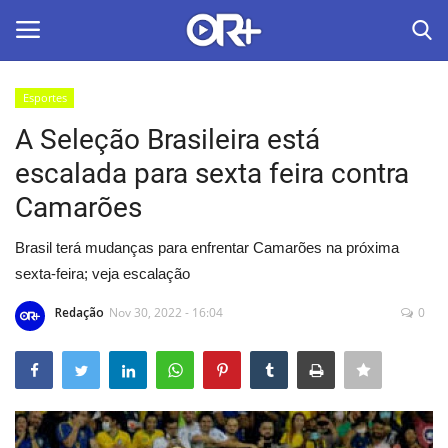
Esportes
LOGIN
ASSINAR
A Seleção Brasileira está
escalada para sexta feira contra
Home
Camarões
O Radião News
Brasil terá mudanças para enfrentar Camarões na próxima
sexta-feira; veja escalação
Últimas
Redação
Nov 30, 2022 - 16:04
0
Radio & Tv
Política
Economia