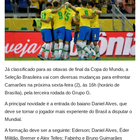
Educação
Municípios
Esportes
Saúde
Já classificado para as oitavas de final da Copa do Mundo, a
Language
Seleção Brasileira vai com diversas mudanças para enfrentar
Camarões na próxima sexta-feira (2), às 16h (horário de
portugues
English
Brasília), pela terceira rodada do Grupo G.
A principal novidade é a entrada do baiano Daniel Alves, que
deve se tornar o jogador mais experiente do Brasil a disputar o
Mundial.
A formação deve ser a seguinte: Ederson; Daniel Alves, Éder
Militão, Bremer e Alex Telles; Fabinho e Bruno Guimarães