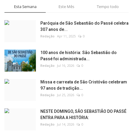
Esta Semana
Este Mês
Tempo todo
Paróquia de São Sebastião do Passé celebra
307 anos de...
Redação
Apr 11, 2025
0
100 anos de história: São Sebastião do
Passé foi administrada...
Redação
Jul 16, 2026
0
Missa e carreata de São Cristóvão celebram
97 anos de tradição...
Redação
Jul 25, 2026
0
NESTE DOMINGO, SÃO SEBASTIÃO DO PASSÉ
ENTRA PARA A HISTÓRIA:
Redação
Jul 14, 2026
0