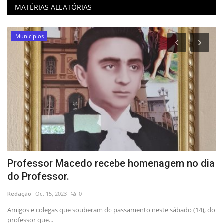
MATÉRIAS ALEATÓRIAS
Municípios
o
Professor Macedo recebe homenagem no dia
C
do Professor.
d
Redação
Oct 15, 2023
0
Re
Amigos e colegas que souberam do passamento neste sábado (14), do
professor que...