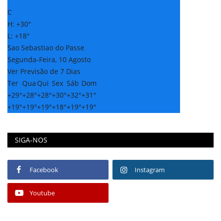
°
C
H:
+
30°
L:
+
18°
Sao Sebastiao do Passe
Segunda-Feira, 10 Agosto
Ver Previsão de 7 Dias
Ter
Qua
Qui
Sex
Sáb
Dom
+
29°
+
28°
+
28°
+
30°
+
32°
+
31°
+
19°
+
19°
+
19°
+
18°
+
19°
+
19°
SIGA-NOS
Facebook
Instagram
Youtube