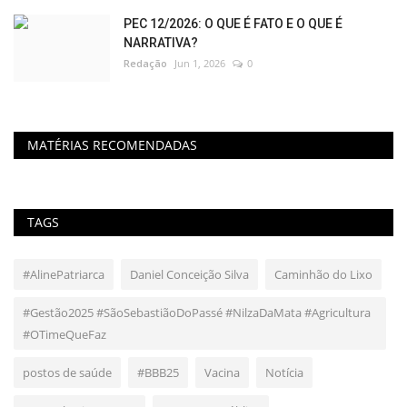
PEC 12/2026: O QUE É FATO E O QUE É
NARRATIVA?
Redação
Jun 1, 2026
0
MATÉRIAS RECOMENDADAS
TAGS
#AlinePatriarca
Daniel Conceição Silva
Caminhão do Lixo
#Gestão2025 #SãoSebastiãoDoPassé #NilzaDaMata #Agricultura
#OTimeQueFaz
postos de saúde
#BBB25
Vacina
Notícia