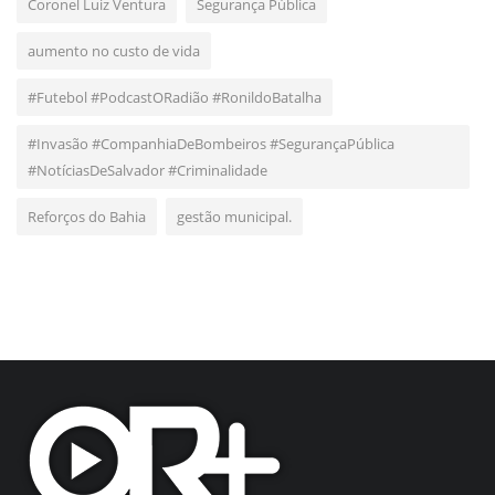
Coronel Luiz Ventura
Segurança Pública
aumento no custo de vida
#Futebol #PodcastORadião #RonildoBatalha
#Invasão #CompanhiaDeBombeiros #SegurançaPública
#NotíciasDeSalvador #Criminalidade
Reforços do Bahia
gestão municipal.